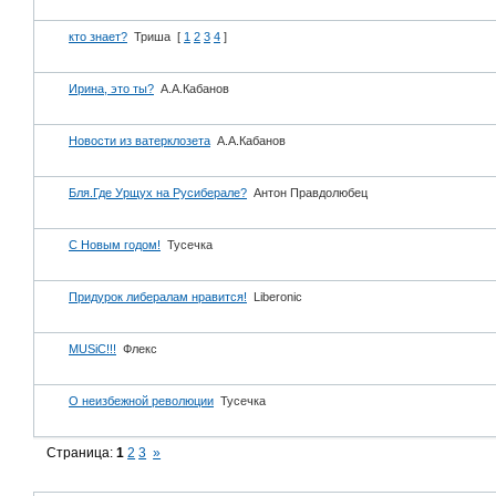
кто знает?
Триша
[
1
2
3
4
]
Ирина, это ты?
А.А.Кабанов
Новости из ватерклозета
А.А.Кабанов
Бля.Где Урщух на Русиберале?
Антон Правдолюбец
С Новым годом!
Тусечка
Придурок либералам нравится!
Liberonic
MUSiC!!!
Флекс
О неизбежной революции
Тусечка
Страница:
1
2
3
»