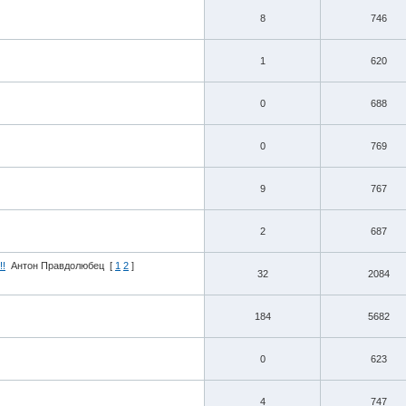
8
746
1
620
0
688
0
769
9
767
2
687
!!
Антон Правдолюбец
[
1
2
]
32
2084
184
5682
0
623
4
747