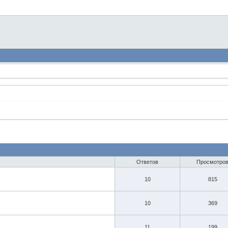
Ответов
Просмотро
10
815
10
369
11
199