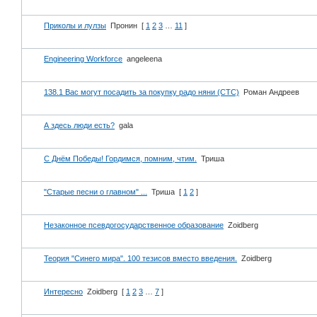
Приколы и лулзы
Пронин
[
1
2
3
…
11
]
Engineering Workforce
angeleena
138.1 Вас могут посадить за покупку радо няни (СТС)
Роман Андреев
А здесь люди есть?
gala
С Днём Победы! Гордимся, помним, чтим.
Триша
"Старые песни о главном" ...
Триша
[
1
2
]
Незаконное псевдогосударственное образование
Zoidberg
Теория "Синего мира". 100 тезисов вместо введения.
Zoidberg
Интересно
Zoidberg
[
1
2
3
…
7
]