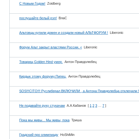
С Новым Годом!
Zoidberg
послушайте белый рэп!
ВлаС
Альтовцы купили домен и создали новый АЛЬТФОРУМ !
Liberonic
Форум Альт закрыт властями России. <
Liberonic
Товарищ Golden Hind умер.
Антон Правдолюбец
Кирдык этому форуму.Пипец.
Антон Правдолюбец
SOS!!!CITO!!! Руслиберал ВКЛЮЧИЛИ , а Антона Правдолюбца отключили !
Не подавайте руку стукачам
А.А.Кабанов
[
1
2
3
…
7
]
Пока мы живы... Мы живы, пока
Триша
Градский про олимпиаду
HoShiMin