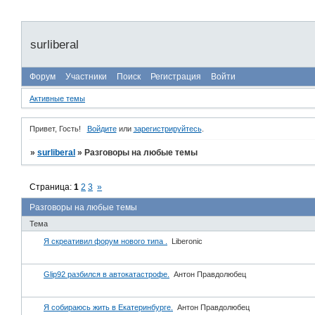
surliberal
Форум
Участники
Поиск
Регистрация
Войти
Активные темы
Привет, Гость!
Войдите
или
зарегистрируйтесь
.
»
surliberal
»
Разговоры на любые темы
Страница:
1
2
3
»
Разговоры на любые темы
Тема
Я скреативил форум нового типа .
Liberonic
Glip92 разбился в автокатастрофе.
Антон Правдолюбец
Я собираюсь жить в Екатеринбурге.
Антон Правдолюбец