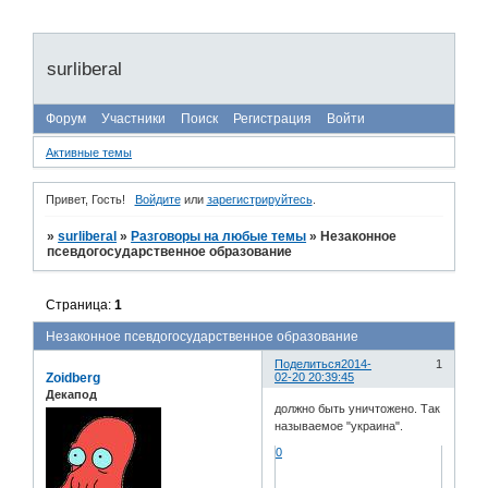
surliberal
Форум
Участники
Поиск
Регистрация
Войти
Активные темы
Привет, Гость!
Войдите
или
зарегистрируйтесь
.
»
surliberal
»
Разговоры на любые темы
»
Незаконное
псевдогосударственное образование
Страница:
1
Незаконное псевдогосударственное образование
Поделиться
2014-
1
Zoidberg
02-20 20:39:45
Декапод
должно быть уничтожено. Так
называемое "украина".
0