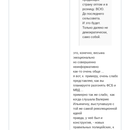
страну оптом и в
розницу. ВСЮ.
До последнего
сельсовета.
И это будет.
Только далеко не
демократически,
само собой.
это, конечно, весьма
эмоционально
но совершенно
неинформативно
как-то очень обще ...
я вот, к примеру, очень слабо
представляю, как вы
планируете разгонять ФСБ и
МВД ...
примерно так же слабо, как
когда слушала Валерию
Ильиничну, выступавшую с
той же самой революционной
идеей
правда, у неё был и
конструктив, - новых
правильных полицейских, к