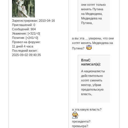
они хотят только
менять Путина
на Медведева,
Медведева на
Зарегистрирован
: 2010-04-16
Путина,
Приглашений:
0
Сообщений:
904
Уважение:
[+321/-0]
Позитив:
[+241/-0]
а вы эта ... уверены, что они
Провел на форуме:
хотят менять Медведева на
11 дней 4 часа
Путина?
Последний визит:
2025-09-02 09:40:35
ВлаС
написал(а):
А националисты
действительно
хотят сменить
вектор, убрав
предательскую
власть,
а эта какую власть?
президента?
премьера?