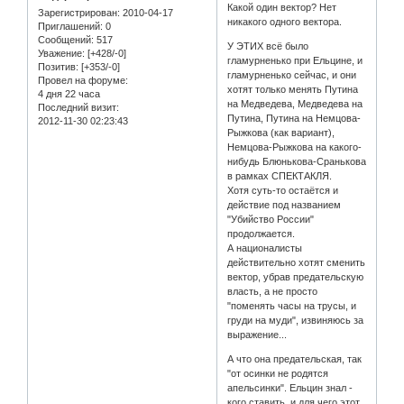
Какой один вектор? Нет
Зарегистрирован
: 2010-04-17
никакого одного вектора.
Приглашений:
0
Сообщений:
517
У ЭТИХ всё было
Уважение:
[+428/-0]
гламурненько при Ельцине, и
Позитив:
[+353/-0]
гламурненько сейчас, и они
Провел на форуме:
хотят только менять Путина
4 дня 22 часа
на Медведева, Медведева на
Последний визит:
Путина, Путина на Немцова-
2012-11-30 02:23:43
Рыжкова (как вариант),
Немцова-Рыжкова на какого-
нибудь Блюнькова-Сранькова
в рамках СПЕКТАКЛЯ.
Хотя суть-то остаётся и
действие под названием
"Убийство России"
продолжается.
А националисты
действительно хотят сменить
вектор, убрав предательскую
власть, а не просто
"поменять часы на трусы, и
груди на муди", извиняюсь за
выражение...
А что она предательская, так
"от осинки не родятся
апельсинки". Ельцин знал -
кого ставить, и для чего этот