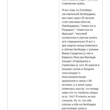
ставленник нужен.
Я вот езжу по Рублёвке,
заставленной билбордами,
местами через 50 метров
стоят рекламы Бентли,
Ламборджини, "поместье в
Раздорах", "поместье во
Франции", "меховой
суперсалон и прочая шняга -
всё гламурненько! И вот с
две недели назад появились
в обилии билборды с рожами
Верки Сердючки (у неё в
Барвиха Люксэри Виллидж
концерт 19 февраля) и
Горбачёва (у того 30 апреля в
Альберт-холле в Лондоне
гала-концерт и
благотворительная
церемония в связи с 80-
летием), и у меня сразу
появилась мысль, что между
ними что-то глубинно общее
есть. Что? Я понять не мог
сначала. Ну то, что оба
клоуны и оба на билбордах
растягивают рожи в