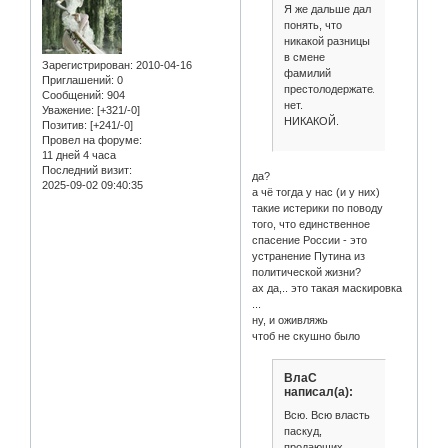
Я же дальше дал
понять, что
никакой разницы
в смене
Зарегистрирован
: 2010-04-16
фамилий
Приглашений:
0
престолодержателя
Сообщений:
904
нет.
Уважение:
[+321/-0]
НИКАКОЙ.
Позитив:
[+241/-0]
Провел на форуме:
11 дней 4 часа
Последний визит:
да?
2025-09-02 09:40:35
а чё тогда у нас (и у них)
такие истерики по поводу
того, что единственное
спасение России - это
устранение Путина из
политической жизни?
ах да,.. это такая маскировка
...
ну, и оживляжь
чтоб не скушно было
ВлаС
написал(а):
Всю. Всю власть
паскуд,
продающих