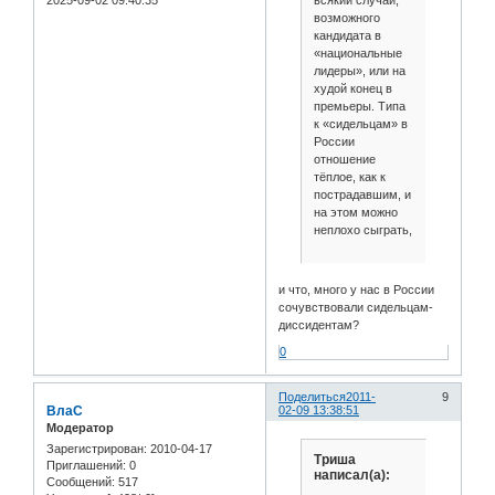
возможного
кандидата в
«национальные
лидеры», или на
худой конец в
премьеры. Типа
к «сидельцам» в
России
отношение
тёплое, как к
пострадавшим, и
на этом можно
неплохо сыграть,
и что, много у нас в России
сочувствовали сидельцам-
диссидентам?
0
Поделиться
2011-
9
ВлаС
02-09 13:38:51
Модератор
Зарегистрирован
: 2010-04-17
Триша
Приглашений:
0
написал(а):
Сообщений:
517