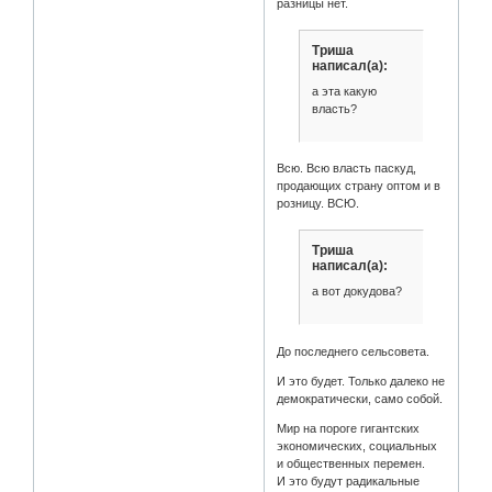
разницы нет.
Триша
написал(а):
а эта какую
власть?
Всю. Всю власть паскуд,
продающих страну оптом и в
розницу. ВСЮ.
Триша
написал(а):
а вот докудова?
До последнего сельсовета.
И это будет. Только далеко не
демократически, само собой.
Мир на пороге гигантских
экономических, социальных
и общественных перемен.
И это будут радикальные