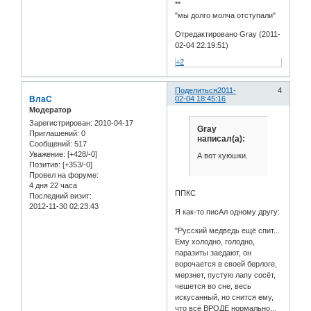
**
"мы долго молча отступали"
Отредактировано Gray (2011-
02-04 22:19:51)
+2
Поделиться
2011-
4
ВлаС
02-04 18:45:16
Модератор
Зарегистрирован
: 2010-04-17
Gray
Приглашений:
0
написал(а):
Сообщений:
517
Уважение:
[+428/-0]
А вот хуюшки.
Позитив:
[+353/-0]
Провел на форуме:
4 дня 22 часа
ППКС
Последний визит:
2012-11-30 02:23:43
Я как-то писАл одному другу:
"Русский медведь ещё спит...
Ему холодно, голодно,
паразиты заедают, он
ворочается в своей берлоге,
мерзнет, пустую лапу сосёт,
чешется во сне, весь
искусанный, но снится ему,
что всё ВРОДЕ нормально...