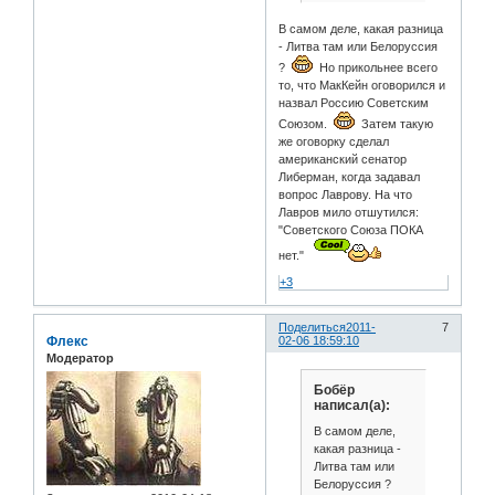
В самом деле, какая разница
- Литва там или Белоруссия
?
Но прикольнее всего
то, что МакКейн оговорился и
назвал Россию Советским
Союзом.
Затем такую
же оговорку сделал
американский сенатор
Либерман, когда задавал
вопрос Лаврову. На что
Лавров мило отшутился:
"Советского Союза ПОКА
нет."
+3
Поделиться
2011-
7
Флекс
02-06 18:59:10
Модератор
Бобёр
написал(а):
В самом деле,
какая разница -
Литва там или
Белоруссия ?