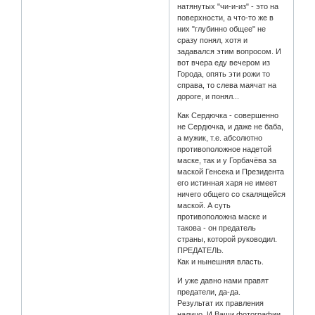
натянутых "чи-и-из" - это на
поверхности, а что-то же в
них "глубинно общее" не
сразу понял, хотя и
задавался этим вопросом. И
вот вчера еду вечером из
Города, опять эти рожи то
справа, то слева маячат на
дороге, и понял...
Как Сердючка - совершенно
не Сердючка, и даже не баба,
а мужик, т.е. абсолютно
противоположное надетой
маске, так и у Горбачёва за
маской Генсека и Президента
его истинная харя не имеет
ничего общего со скалящейся
маской. А суть
противоположна маске и
такова - он предатель
страны, которой руководил.
ПРЕДАТЕЛЬ.
Как и нынешняя власть.
И уже давно нами правят
предатели, да-да.
Результат их правления
налицо. И Ваши фотографии