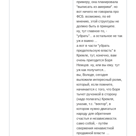
примеру, она планировала
"выписать из америки". но
вот ничего не говорила про
ФСБ. возможно, по её
мнению, этой структуры не
должно быть в принципе.
ну, тут главное-то, -
"убрать"... а остальное не так
уж и важно ...
а вот в части "убрать
предательскую власть" в
Кремле, тут, конечно, вам
очень пригодится Боря
Немцов. ну, или вы ему. тут
уж как получится...
вы, Володя, сегодня
выложили интересный ролик,
который, если помните,
начинается с того, что Боря
тычет ручонкой в сторону
(надо полагать) Кремля,
указав, т.с. "вектор", в
котором нужно двигаться
народу для обретения
счастья и независимости.
само собой, - путём
свержения ненавистной
продажной власти ...