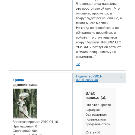
Что холод-голод-паразиты -
это просто плохой сон... Что
он сейчас проснётся, а
вокруг будет весна, солнце, и
много-много малины...
Но когда он проснётся, а он
обязательно проснётся, и
поймёт, что столпившиеся
вокруг берлоги ПРИШЛИ ЕГО
УБИВАТЬ, вот тут он встанет,
и "мало, блядь, никому не
покажется..."
+2
Поделиться
2011-
5
Триша
02-04 20:27:40
администриша
ВлаС
написал(а):
Что это? Просто
парадокс,
безграмотная
политика или
Зарегистрирован
: 2010-04-16
предательство?
Приглашений:
0
Сообщений:
904
Статья И.