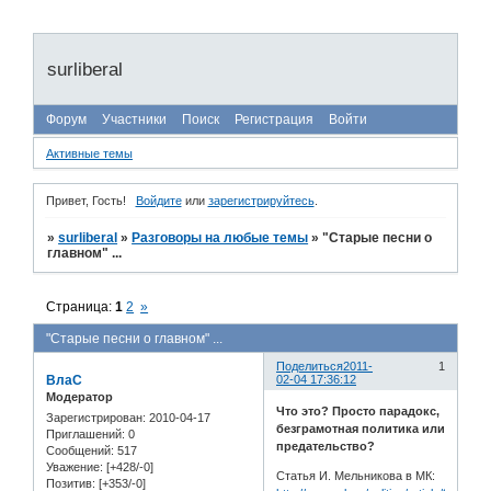
surliberal
Форум
Участники
Поиск
Регистрация
Войти
Активные темы
Привет, Гость!
Войдите
или
зарегистрируйтесь
.
»
surliberal
»
Разговоры на любые темы
»
"Старые песни о
главном" ...
Страница:
1
2
»
"Старые песни о главном" ...
Поделиться
2011-
1
ВлаС
02-04 17:36:12
Модератор
Что это? Просто парадокс,
Зарегистрирован
: 2010-04-17
безграмотная политика или
Приглашений:
0
предательство?
Сообщений:
517
Уважение:
[+428/-0]
Статья И. Мельникова в МК:
Позитив:
[+353/-0]