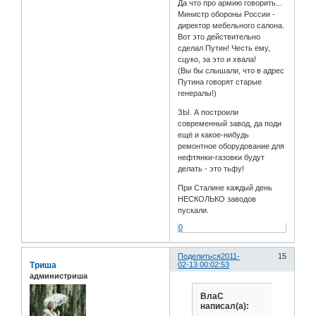
Да что про армию говорить...
Министр обороны России -
директор мебельного салона.
Вот это действительно
сделал Путин! Честь ему,
сцуко, за это и хвала!
(Вы бы слышали, что в адрес
Путина говорят старые
генералы!)
ЗЫ. А построили
современный завод, да поди
ещё и какое-нибудь
ремонтное оборудование для
нефтянки-газовки будут
делать - это тьфу!
При Сталине каждый день
НЕСКОЛЬКО заводов
пускали.
0
Поделиться
2011-
15
Триша
02-13 00:02:53
администриша
ВлаС
написал(а):