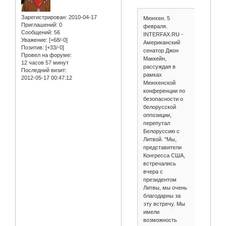
Зарегистрирован
: 2010-04-17
Мюнхен. 5
Приглашений:
0
февраля.
Сообщений:
56
INTERFAX.RU -
Уважение:
[+68/-0]
Американский
Позитив:
[+33/-0]
сенатор Джон
Провел на форуме:
Маккейн,
12 часов 57 минут
рассуждая в
Последний визит:
рамках
2012-05-17 00:47:12
Мюнхенской
конференции по
безопасности о
белорусской
оппозиции,
перепутал
Белоруссию с
Литвой. "Мы,
представители
Конгресса США,
встречались
вчера с
президентом
Литвы, мы очень
благодарны за
эту встречу. Мы
имели
возможность