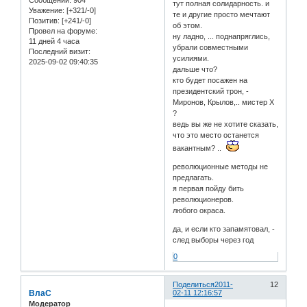
тут полная солидарность. и
Уважение:
[+321/-0]
те и другие просто мечтают
Позитив:
[+241/-0]
об этом.
Провел на форуме:
ну ладно, ... поднапряглись,
11 дней 4 часа
убрали совместными
Последний визит:
усилиями.
2025-09-02 09:40:35
дальше что?
кто будет посажен на
президентский трон, -
Миронов, Крылов,.. мистер Х
?
ведь вы же не хотите сказать,
что это место останется
вакантным? ..
революционные методы не
предлагать.
я первая пойду бить
революционеров.
любого окраса.
да, и если кто запамятовал, -
след выборы через год
0
Поделиться
2011-
12
ВлаС
02-11 12:16:57
Модератор