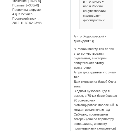
Уважение:
[+428/-0]
и что, много у
Позитив:
[+353/-0]
нас в России
Провел на форуме:
сочувствовали
4 дня 22 часа
сидельцам-
Последний визит:
диссидентам?
2012-11-30 02:23:43
А что, Ходорковский -
диссидент? ))
В России всегда как-то так
этак сочувствовали
сидельцам, в истории
свидетельств этому
достаточно.
А про диссидентов кто знал-
то?
Да и сколько их было? Одна
зона.
В одном Кузбассе, где я
вырос, в 70-ых было больше
70 зон-лесных
"командировок"-поселений. А
когда я летал ночью над
Сибирью, проплешины
лагерей (они по периметру
освещались, и сверху
проплешинами смотрелись)