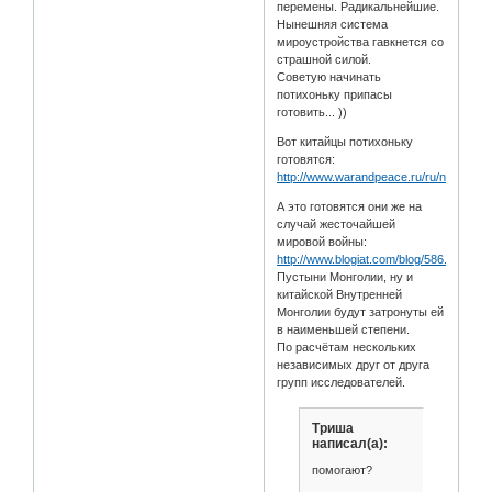
перемены. Радикальнейшие.
Нынешняя система
мироустройства гавкнется со
страшной силой.
Советую начинать
потихоньку припасы
готовить... ))
Вот китайцы потихоньку
готовятся:
http://www.warandpeace.ru/ru/news/vie
А это готовятся они же на
случай жесточайшей
мировой войны:
http://www.blogiat.com/blog/586.html
Пустыни Монголии, ну и
китайской Внутренней
Монголии будут затронуты ей
в наименьшей степени.
По расчётам нескольких
независимых друг от друга
групп исследователей.
Триша
написал(а):
помогают?