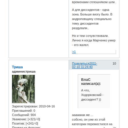
временами сплошняком шли.
А для диссидентов - одна
зона. Больше визгу было. В
андроповщину специально
тему диссидентов
раздували..
Но и тем сочувствовали.
Лично я когда Марченко умер
- его жалел.
+1
Поделиться
2011-
10
Триша
02-10 11:24:40
администриша
ВлаС
написал(а):
А что,
Ходорковский -
диссидент? ))
Зарегистрирован
: 2010-04-16
Приглашений:
0
Сообщений:
904
ааааакак же ...
Уважение:
[+321/-0]
собсно, он уже из этой
Позитив:
[+241/-0]
категории переместился на
Провел на форуме: