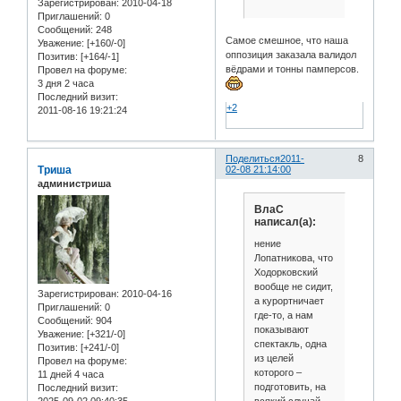
Зарегистрирован
: 2010-04-18
Приглашений:
0
Сообщений:
248
Самое смешное, что наша
Уважение:
[+160/-0]
оппозиция заказала валидол
Позитив:
[+164/-1]
вёдрами и тонны памперсов.
Провел на форуме:
3 дня 2 часа
Последний визит:
+2
2011-08-16 19:21:24
Поделиться
2011-
8
Триша
02-08 21:14:00
администриша
ВлаС
написал(а):
нение
Лопатникова, что
Ходорковский
вообще не сидит,
Зарегистрирован
: 2010-04-16
а курортничает
Приглашений:
0
где-то, а нам
Сообщений:
904
показывают
Уважение:
[+321/-0]
спектакль, одна
Позитив:
[+241/-0]
из целей
Провел на форуме:
которого –
11 дней 4 часа
подготовить, на
Последний визит:
всякий случай,
2025-09-02 09:40:35