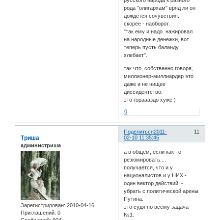
рода "олигархам" вряд ли он
дождётся сочувствия.
скорее - наоборот.
"так ему и надо. нажировал
на народные денежки, вот
теперь пусть баланду
хлебает".
так что, собственно говоря,
миллионер-миллиардер это
даже и не нищее
диссидентство.
это гораааздо хуже )
0
Поделиться
2011-
11
Триша
02-10 11:35:45
администриша
а в общем, если как-то
резюмировать ...
получается, что и у
националистов и у НИХ -
один вектор действий, -
убрать с политической арены
Путина.
Зарегистрирован
: 2010-04-16
это судя по всему задача
Приглашений:
0
№1.
Сообщений:
904