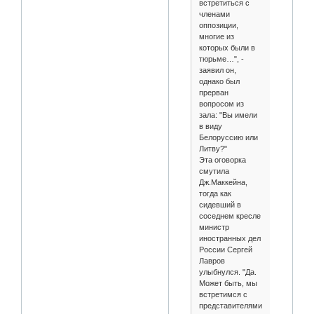
встретиться с
членами
оппозиции,
многие из
которых были в
тюрьме…", -
заявил он,
однако был
прерван
вопросом из
зала: "Вы имели
в виду
Белоруссию или
Литву?"
Эта оговорка
смутила
Дж.Маккейна,
тогда как
сидевший в
соседнем кресле
министр
иностранных дел
России Сергей
Лавров
улыбнулся. "Да.
Может быть, мы
встретимся с
представителями