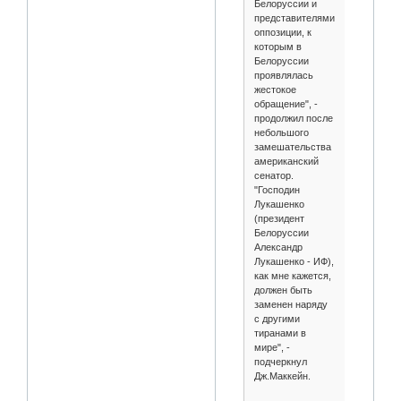
Белоруссии и
представителями
оппозиции, к
которым в
Белоруссии
проявлялась
жестокое
обращение", -
продолжил после
небольшого
замешательства
американский
сенатор.
"Господин
Лукашенко
(президент
Белоруссии
Александр
Лукашенко - ИФ),
как мне кажется,
должен быть
заменен наряду
с другими
тиранами в
мире", -
подчеркнул
Дж.Маккейн.