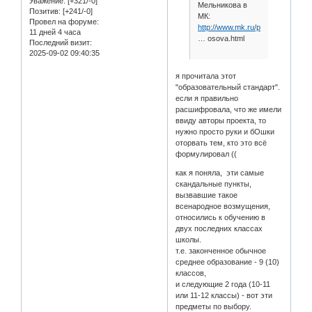
Уважение:
[+321/-0]
Мельникова в
Позитив:
[+241/-0]
МК:
Провел на форуме:
http://www.mk.ru/politics/article/2
11 дней 4 часа
… osova.html
Последний визит:
2025-09-02 09:40:35
я прочитала этот
"образовательный стандарт".
если я правильно
расшифровала, что же имели
ввиду авторы проекта, то
нужно просто руки и бОшки
оторвать тем, кто это всё
формулировал ((
как я поняла, эти самые
скандальные пункты,
вызвавшие такое
всенародное возмущения,
относились к обучению в
двух последних классах
школы.
т.е. законченное обычное
среднее образование - 9 (10)
классов,
и следующие 2 года (10-11
или 11-12 классы) - вот эти
предметы по выбору.