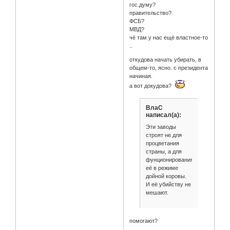
гос.думу?
правительство?
ФСБ?
МВД?
чё там у нас ещё властное-то
..
откудова начать убирать, в
общем-то, ясно. с президента
начиная.
а вот докудова?
ВлаС
написал(а):
Эти заводы
строят не для
процветания
страны, а для
фунционирования
её в режиме
дойной коровы.
И её убийству не
мешают.
помогают?