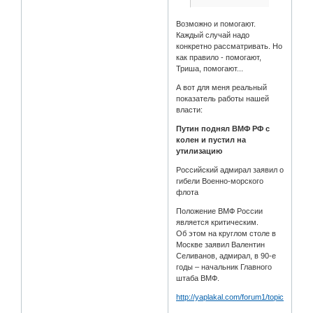
Возможно и помогают.
Каждый случай надо
конкретно рассматривать. Но
как правило - помогают,
Триша, помогают...
А вот для меня реальный
показатель работы нашей
власти:
Путин поднял ВМФ РФ с
колен и пустил на
утилизацию
Российский адмирал заявил о
гибели Военно-морского
флота
Положение ВМФ России
является критическим.
Об этом на круглом столе в
Москве заявил Валентин
Селиванов, адмирал, в 90-е
годы – начальник Главного
штаба ВМФ.
http://yaplakal.com/forum1/topic307100.