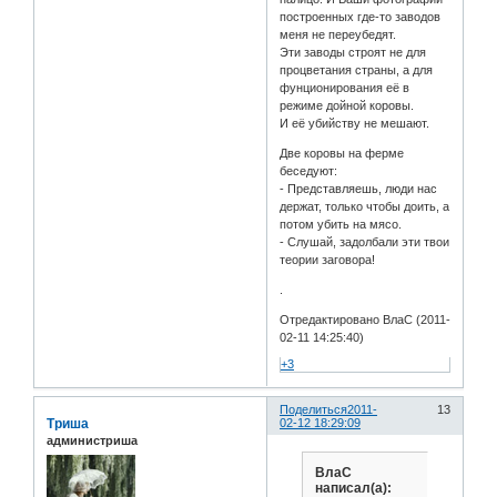
построенных где-то заводов
меня не переубедят.
Эти заводы строят не для
процветания страны, а для
фунционирования её в
режиме дойной коровы.
И её убийству не мешают.
Две коровы на ферме
беседуют:
- Представляешь, люди нас
держат, только чтобы доить, а
потом убить на мясо.
- Слушай, задолбали эти твои
теории заговора!
.
Отредактировано ВлаС (2011-
02-11 14:25:40)
+3
Поделиться
2011-
13
Триша
02-12 18:29:09
администриша
ВлаС
написал(а):