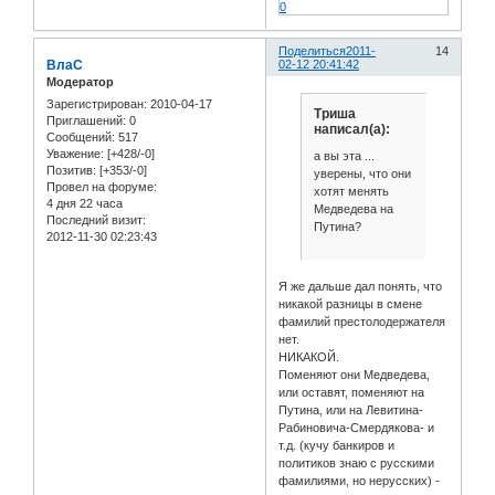
0
Поделиться
2011-
14
ВлаС
02-12 20:41:42
Модератор
Зарегистрирован
: 2010-04-17
Триша
Приглашений:
0
написал(а):
Сообщений:
517
Уважение:
[+428/-0]
а вы эта ...
Позитив:
[+353/-0]
уверены, что они
Провел на форуме:
хотят менять
4 дня 22 часа
Медведева на
Последний визит:
Путина?
2012-11-30 02:23:43
Я же дальше дал понять, что
никакой разницы в смене
фамилий престолодержателя
нет.
НИКАКОЙ.
Поменяют они Медведева,
или оставят, поменяют на
Путина, или на Левитина-
Рабиновича-Смердякова- и
т.д. (кучу банкиров и
политиков знаю с русскими
фамилиями, но нерусских) -