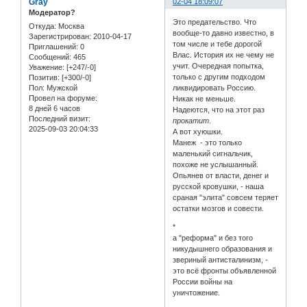
Gray
02-04 18:09:07
Модератор?
Это предательство. Что
Откуда:
Москва
вообще-то давно известно, в
Зарегистрирован
: 2010-04-17
том числе и тебе дорогой
Приглашений:
0
Влас. История их не чему не
Сообщений:
465
учит. Очередная попытка,
Уважение:
[+247/-0]
только с другим подходом
Позитив:
[+300/-0]
Пол:
Мужской
ликвидировать Россию.
Провел на форуме:
Никак не меньше.
8 дней 6 часов
Надеются, что на этот раз
Последний визит:
прокатит
.
2025-09-03 20:04:33
А вот хуюшки.
Манеж - это только
маленький сигнальчик,
похоже не услышанный.
Опьянев от власти, денег и
русской кровушки, - наша
сраная "элита" совсем теряет
остатки мозгов и совести.
*
а "реформа" и без того
никудышнего образования и
звериный антисталинизм, -
это всё фронты объявленной
России войны на
уничтожение.