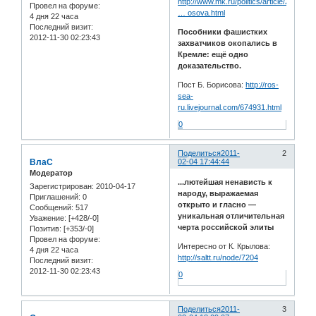
http://www.mk.ru/politics/article/2011/
Провел на форуме:
… osova.html
4 дня 22 часа
Последний визит:
Пособники фашистких
2012-11-30 02:23:43
захватчиков окопались в
Кремле: ещё одно
доказательство.
Пост Б. Борисова:
http://ros-
sea-
ru.livejournal.com/674931.html
0
Поделиться
2011-
2
ВлаС
02-04 17:44:44
Модератор
...лютейшая ненависть к
Зарегистрирован
: 2010-04-17
народу, выражаемая
Приглашений:
0
открыто и гласно —
Сообщений:
517
уникальная отличительная
Уважение:
[+428/-0]
черта российской элиты
Позитив:
[+353/-0]
Провел на форуме:
Интересно от К. Крылова:
4 дня 22 часа
http://saltt.ru/node/7204
Последний визит:
2012-11-30 02:23:43
0
Поделиться
2011-
3