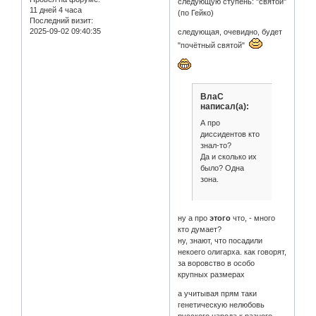
следующую ступень: "святой"
11 дней 4 часа
(по Гейко)
Последний визит:
2025-09-02 09:40:35
следующая, очевидно, будет
"почётный святой"
ВлаС
написал(а):
А про
диссидентов кто
знал-то?
Да и сколько их
было? Одна
зона.
ну а про
этого
что, - много
кто думает?
ну, знают, что посадили
некоего олигарха. как говорят,
за воровство в особо
крупных размерах
а учитывая прям таки
генетическую нелюбовь
русского народа к разного