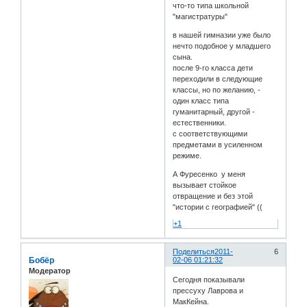
что-то типа школьной
"магистратуры"
в нашей гимназии уже было
нечто подобное у младшего
сына.
после 9-го класса дети
переходили в следующие
классы, но по желанию, -
один класс типа
гуманитарный, другой -
естественники.
с соответствующими
предметами в усиленном
режиме.
А Фуресенко у меня
вызывает стойкое
отвращение и без этой
"истории с географией" ((
+1
Поделиться
2011-
6
Бобёр
02-06 01:21:32
Модератор
Сегодня показывали
прессуху Лаврова и
МакКейна.