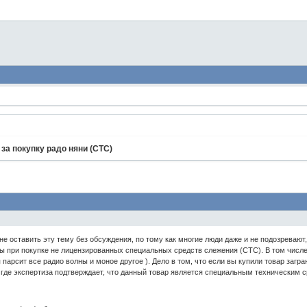
 за покупку радо няни (СТС)
 не оставить эту тему без обсуждения, по тому как многие люди даже и не подозрева
ы при покупке не лицензированных специальных средств слежения (СТС). В том числе в
 парсит все радио волны и моное другое ). Дело в том, что если вы купили товар заг
, где экспертиза подтверждает, что данный товар является специальным техническим ср