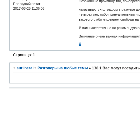
Незаконные производство, приобретен
Последний визит:
2017-03-25 11:36:05
наказываются штрафом в размере до д
четырех лет, либо принудительными р
такового, либо лишением свободы на 
Я вам настоятельно не рекомендую по
Внимание очень важная информация!!!
0
Страница:
1
»
surliberal
»
Разговоры на любые темы
»
138.1 Вас могут посадить