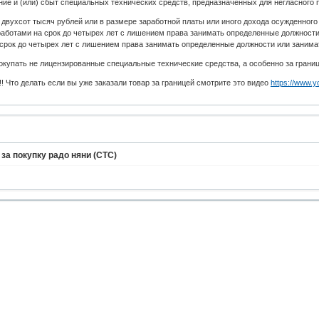
ие и (или) сбыт специальных технических средств, предназначенных для негласного 
вухсот тысяч рублей или в размере заработной платы или иного дохода осужденного 
аботами на срок до четырех лет с лишением права занимать определенные должности 
срок до четырех лет с лишением права занимать определенные должности или занимать
купать не лицензированные специальные технические средства, а особенно за границе
 Что делать если вы уже заказали товар за границей смотрите это видео
https://www
 за покупку радо няни (СТС)