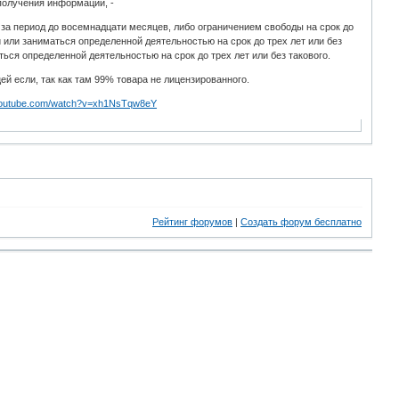
получения информации, -
за период до восемнадцати месяцев, либо ограничением свободы на срок до
или заниматься определенной деятельностью на срок до трех лет или без
ся определенной деятельностью на срок до трех лет или без такового.
й если, так как там 99% товара не лицензированного.
.youtube.com/watch?v=xh1NsTqw8eY
Рейтинг форумов
|
Создать форум бесплатно