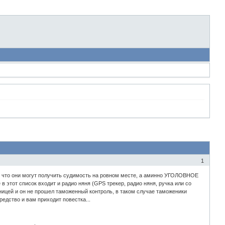
1
ют, что они могут получить судимость на ровном месте, а аминно УГОЛОВНОЕ
 этот список входит и радио няня (GPS трекер, радио няня, ручка или со
раницей и он не прошел таможенный контроль, в таком случае таможеники
едство и вам приходит повестка...