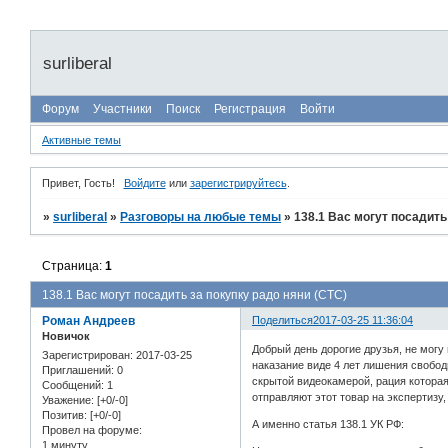
surliberal
Форум
Участники
Поиск
Регистрация
Войти
Активные темы
Привет, Гость!
Войдите
или
зарегистрируйтесь
.
»
surliberal
»
Разговоры на любые темы
»
138.1 Вас могут посадить
Страница:
1
138.1 Вас могут посадить за покупку радо няни (СТС)
Роман Андреев
Поделиться
2017-03-25 11:36:04
Новичок
Добрый день дорогие друзья, не могу
Зарегистрирован
: 2017-03-25
наказание виде 4 лет лишения свобод
Приглашений:
0
скрытой видеокамерой, рация которая
Сообщений:
1
отправляют этот товар на экспертизу
Уважение:
[+0/-0]
Позитив:
[+0/-0]
А именно статья 138.1 УК РФ:
Провел на форуме:
1 минуту