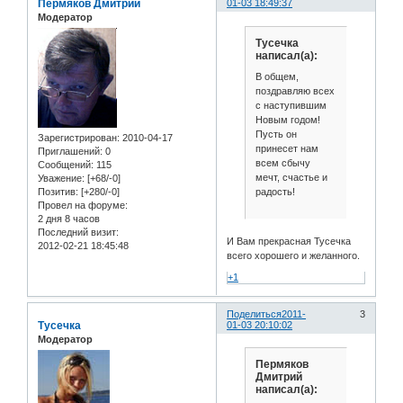
Пермяков Дмитрий
01-03 18:49:37
Модератор
Тусечка
написал(а):
В общем,
поздравляю всех
с наступившим
Новым годом!
Пусть он
Зарегистрирован
: 2010-04-17
принесет нам
Приглашений:
0
всем сбычу
Сообщений:
115
мечт, счастье и
Уважение:
[+68/-0]
радость!
Позитив:
[+280/-0]
Провел на форуме:
2 дня 8 часов
Последний визит:
И Вам прекрасная Тусечка
2012-02-21 18:45:48
всего хорошего и желанного.
+1
Поделиться
2011-
3
Тусечка
01-03 20:10:02
Модератор
Пермяков
Дмитрий
написал(а):