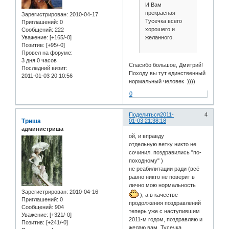
И Вам
прекрасная
Зарегистрирован
: 2010-04-17
Тусечка всего
Приглашений:
0
хорошего и
Сообщений:
222
желанного.
Уважение:
[+165/-0]
Позитив:
[+95/-0]
Провел на форуме:
3 дня 0 часов
Спасибо большое, Дмитрий!
Последний визит:
Походу вы тут единственный
2011-01-03 20:10:56
нормальный человек ))))
0
Поделиться
2011-
4
Триша
01-03 21:38:18
администриша
ой, и вправду
отдельную ветку никто не
сочинил. поздравились "по-
походному" )
не реабилитации ради (всё
равно никто не поверит в
лично мою нормальность
Зарегистрирован
: 2010-04-16
), а в качестве
Приглашений:
0
продолжения поздравлений
Сообщений:
904
теперь уже с наступившим
Уважение:
[+321/-0]
2011-м годом, поздравляю и
Позитив:
[+241/-0]
желаю вам, Тусечка,