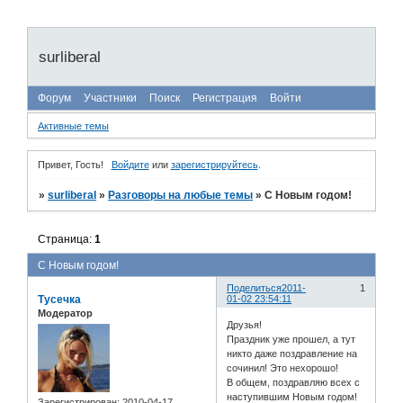
surliberal
Форум
Участники
Поиск
Регистрация
Войти
Активные темы
Привет, Гость!
Войдите
или
зарегистрируйтесь
.
»
surliberal
»
Разговоры на любые темы
»
С Новым годом!
Страница:
1
С Новым годом!
Поделиться
2011-
1
Тусечка
01-02 23:54:11
Модератор
Друзья!
Праздник уже прошел, а тут
никто даже поздравление на
сочинил! Это нехорошо!
В общем, поздравляю всех с
наступившим Новым годом!
Зарегистрирован
: 2010-04-17