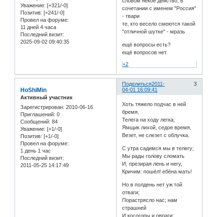
словом некое действо, в
Уважение:
[+321/-0]
сочетании с именем "Россия"
Позитив:
[+241/-0]
- твари
Провел на форуме:
те, кто весело смеются такой
11 дней 4 часа
"отличной шутке" - мразь
Последний визит:
2025-09-02 09:40:35
ещё вопросы есть?
ещё вопросов нет.
+2
Поделиться
2011-
3
HoShiMin
04-01 16:09:41
Активный участник
Хоть тяжело подчас в ней
Зарегистрирован
: 2010-06-16
бремя,
Приглашений:
0
Телега на ходу легка;
Сообщений:
84
Ямщик лихой, седое время,
Уважение:
[+1/-0]
Везет, не слезет с облучка.
Позитив:
[+1/-0]
Провел на форуме:
С утра садимся мы в телегу;
1 день 1 час
Мы рады голову сломать
Последний визит:
И, презирая лень и негу,
2011-05-25 14:17:49
Кричим: пошёл! ебёна мать!
Но в полдень нет уж той
отваги;
Порастрясло нас; нам
страшней
И косогоры и овраги;