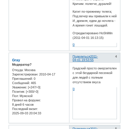
Кричим: полегче, дуралей!
Катит по-прежнему телега;
Под вечер мы привыкли к ней
И, дремля, едем до ночлега -
А время гонит лошадей.
Отредактировано HoShiMin
(2011-04-01 16:13:15)
0
Поделиться
2011-
4
Gray
04-01 19:53:55
Модератор?
Градский просто омерзителен
Откуда:
Москва
с этой бездарной песенкой
Зарегистрирован
: 2010-04-17
для людей с полным
Приглашений:
0
отсутствием вкуса
Сообщений:
465
Уважение:
[+247/-0]
0
Позитив:
[+300/-0]
Пол:
Мужской
Провел на форуме:
8 дней 6 часов
Последний визит:
2025-09-03 20:04:33
Поделиться
2011-
5