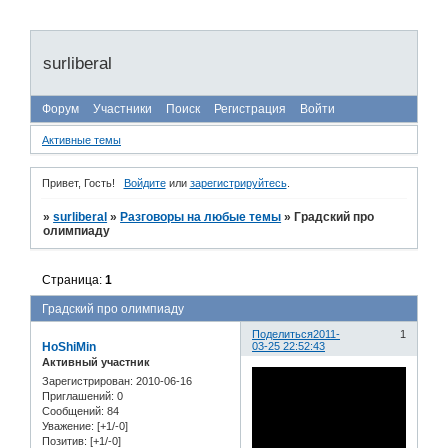
surliberal
Форум
Участники
Поиск
Регистрация
Войти
Активные темы
Привет, Гость!
Войдите
или
зарегистрируйтесь
.
»
surliberal
»
Разговоры на любые темы
»
Градский про
олимпиаду
Страница:
1
Градский про олимпиаду
Поделиться
2011-
1
HoShiMin
03-25 22:52:43
Активный участник
Зарегистрирован
: 2010-06-16
Приглашений:
0
Сообщений:
84
Уважение:
[+1/-0]
Позитив:
[+1/-0]