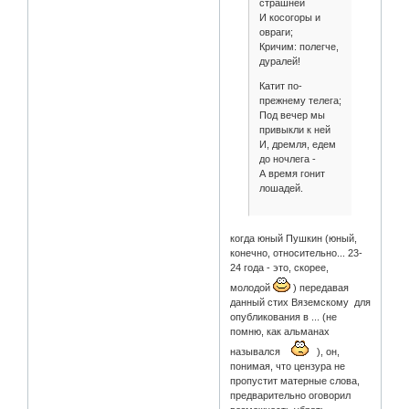
страшней
И косогоры и
овраги;
Кричим: полегче,
дуралей!
Катит по-
прежнему телега;
Под вечер мы
привыкли к ней
И, дремля, едем
до ночлега -
А время гонит
лошадей.
когда юный Пушкин (юный,
конечно, относительно... 23-
24 года - это, скорее,
молодой
) передавая
данный стих Вяземскому для
опубликования в ... (не
помню, как альманах
назывался
), он,
понимая, что цензура не
пропустит матерные слова,
предварительно оговорил