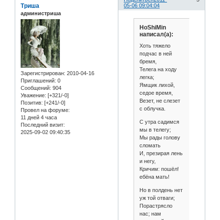
Триша
05-06 09:04:04
администриша
HoShiMin
написал(а):
Хоть тяжело
подчас в ней
бремя,
Телега на ходу
Зарегистрирован
: 2010-04-16
легка;
Приглашений:
0
Ямщик лихой,
Сообщений:
904
седое время,
Уважение:
[+321/-0]
Везет, не слезет
Позитив:
[+241/-0]
с облучка.
Провел на форуме:
11 дней 4 часа
С утра садимся
Последний визит:
мы в телегу;
2025-09-02 09:40:35
Мы рады голову
сломать
И, презирая лень
и негу,
Кричим: пошёл!
ебёна мать!
Но в полдень нет
уж той отваги;
Порастрясло
нас; нам