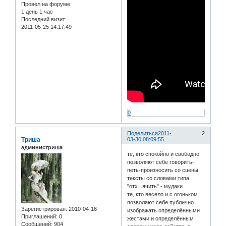
Провел на форуме:
1 день 1 час
Последний визит:
2011-05-25 14:17:49
0
Поделиться
2011-
2
Триша
03-30 08:09:55
администриша
те, кто спокойно и свободно
позволяют себе говорить-
петь-произносить со сцены
тексты со словами типа
"отх...ячить" - мудаки
те, кто весело и с огоньком
позволяют себе публично
Зарегистрирован
: 2010-04-16
изображать определёнными
Приглашений:
0
жестами и определённым
Сообщений:
904