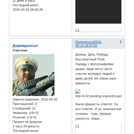
11 дней 4 часа
Последний визит:
2025-09-02 09:40:35
+1
Поделиться
2016-
3
Дормидонтыч
05-10 19:47:52
Участник
Донецк. День Победы.
Бессмертный Полк.
Наряду с фотографиями
дедов, люди несут фото
совсем молодых людей и
даже детей. Их убили укро-
фашисты.
Зарегистрирован
: 2016-04-20
Приглашений:
0
Какло-фашисты ответят. За
Сообщений:
12
всё ответят. И их заокеанские
Уважение:
[+8/-0]
хозяева - тоже. Кровью
Позитив:
[+3/-0]
умоются, твари...
Провел на форуме:
+1
2 часа 24 минуты
Последний визит: