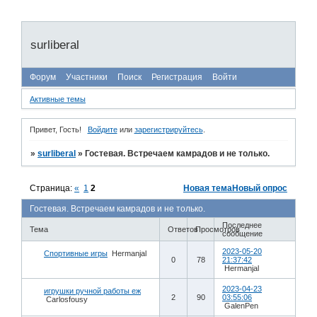
surliberal
Форум
Участники
Поиск
Регистрация
Войти
Активные темы
Привет, Гость!
Войдите
или
зарегистрируйтесь
.
»
surliberal
»
Гостевая. Встречаем камрадов и не только.
Страница:
«
1
2
Новая тема
Новый опрос
Гостевая. Встречаем камрадов и не только.
Последнее
Тема
Ответов
Просмотров
сообщение
2023-05-20
Спортивные игры
Hermanjal
0
78
21:37:42
Hermanjal
2023-04-23
игрушки ручной работы еж
2
90
03:55:06
Carlosfousy
GalenPen