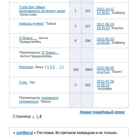
Turtle Bay Village
2012-10-12
апартаменты на берегу моря
1
161
14:38:51
Zoidberg
DenisJoels
помощь нужна?
Триша
2012-08-29
3
167
19:41:03
Krasher
О Власе ....
Антон
2012-05-23
6
296
Правдолюбец
23:06:36
Zoidberg
Перемещена:
О Трише ...
Антон Правдолюбец
Ресепшн
Амур
[
1
2
3
…
7
]
2010-09-25
206
3864
23:24:22
Тошегг
2010-07-26
Стих.
Vist
3
283
11:08:19
HoShiMin
Перемещена:
разрешите
откланяться
Триша
Новая тема
Новый опрос
Страница:
«
1
2
»
surliberal
»
Гостевая. Встречаем камрадов и не только.