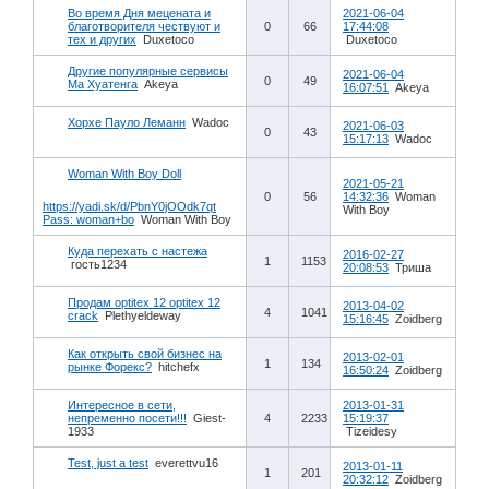
Во время Дня мецената и
2021-06-04
благотворителя чествуют и
0
66
17:44:08
тех и других
Duxetoco
Duxetoco
Другие популярные сервисы
2021-06-04
0
49
Ма Хуатенга
Akeya
16:07:51
Akeya
Хорхе Пауло Леманн
Wadoc
2021-06-03
0
43
15:17:13
Wadoc
Woman With Boy Doll
2021-05-21
0
56
14:32:36
Woman
https://yadi.sk/d/PbnY0jOOdk7qt
With Boy
Pass: woman+bo
Woman With Boy
Куда перехать с настежа
2016-02-27
1
1153
гость1234
20:08:53
Триша
Продам optitex 12 optitex 12
2013-04-02
4
1041
crack
Plethyeldeway
15:16:45
Zoidberg
Как открыть свой бизнес на
2013-02-01
1
134
рынке Форекс?
hitchefx
16:50:24
Zoidberg
Интересное в сети,
2013-01-31
непременно посети!!!
Giest-
4
2233
15:19:37
1933
Tizeidesy
Test, just a test
everettvu16
2013-01-11
1
201
20:32:12
Zoidberg