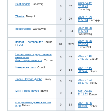
2023-04-12
Best models
Escorthig
0
62
02:11:49
Escorthig
Thanks
Barrypip
2023-01-29
0
79
11:50:04
Barrypip
2022-10-28
Beautiful girls
Warsawhig
0
104
11:56:24
Warsawhig
2022-06-26
привет ... поговорим?
Триша
61
3121
12:03:51
[
1
2
3
]
EverettVaf
Но оно имеет существенное
2021-07-18
отличие от
0
82
07:57:39
Cezum
благотворительности
Cezum
Интересен факт
Oqodi
2021-07-15
0
54
08:24:40
Oqodi
Лорен Пауэлл-Джобс
Sukey
2021-07-03
0
65
18:17:42
Sukey
MINI и Rolls-Royce
Etawol
2021-06-10
0
54
11:11:52
Etawol
«социальная деятельность»
2021-06-06
0
53
и др
Nebax
10:33:38
Nebax