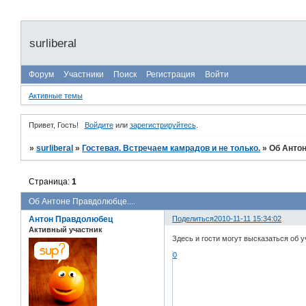
surliberal
Форум
Участники
Поиск
Регистрация
Войти
Активные темы
Привет, Гость!
Войдите
или
зарегистрируйтесь
.
»
surliberal
»
Гостевая. Встречаем камрадов и не только.
»
Об Антон
Страница:
1
Об Антоне Правдолюбце....
Антон Правдолюбец
Поделиться
2010-11-11 15:34:02
Активный участник
Здесь и гости могут высказаться об 
0