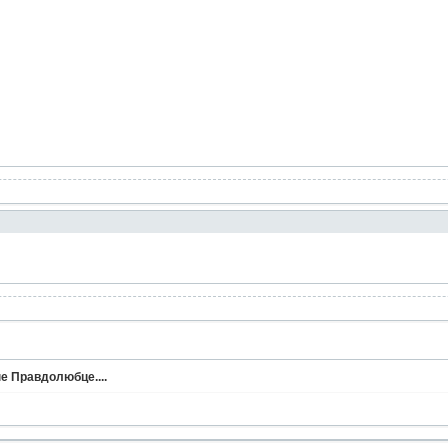
е Правдолюбце....