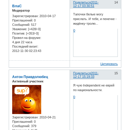
Поделиться
2011-
14
ВлаС
12-17 03:30:51
Модератор
Тапочки белые могу
Зарегистрирован
: 2010-04-17
прислать. И тебе, и пенечке -
Приглашений:
0
жидёнку-тролю...
Сообщений:
517
Уважение:
[+428/-0]
0
Позитив:
[+353/-0]
Провел на форуме:
4 дня 22 часа
Последний визит:
2012-11-30 02:23:43
Цитировать
Поделиться
2011-
15
Антон Правдолюбец
12-17 15:19:33
Активный участник
Я чую Independent не еврей
по национальности.
0
Зарегистрирован
: 2010-04-21
Приглашений:
0
Сообщений:
379