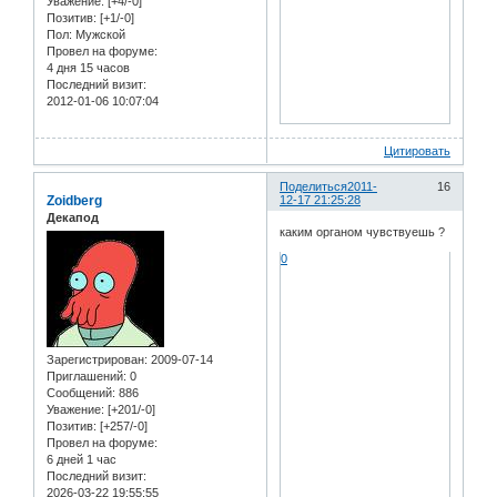
Уважение:
[+4/-0]
Позитив:
[+1/-0]
Пол:
Мужской
Провел на форуме:
4 дня 15 часов
Последний визит:
2012-01-06 10:07:04
Цитировать
Поделиться
2011-
16
Zoidberg
12-17 21:25:28
Декапод
каким органом чувствуешь ?
0
Зарегистрирован
: 2009-07-14
Приглашений:
0
Сообщений:
886
Уважение:
[+201/-0]
Позитив:
[+257/-0]
Провел на форуме:
6 дней 1 час
Последний визит:
2026-03-22 19:55:55