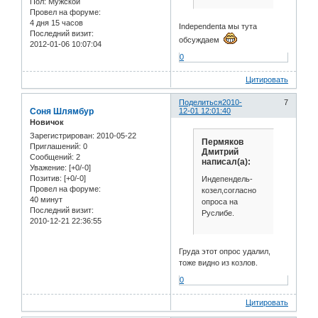
Пол:
Мужской
Провел на форуме:
4 дня 15 часов
Independenta мы тута
Последний визит:
обсуждаем
2012-01-06 10:07:04
0
Цитировать
Поделиться
2010-
7
Соня Шлямбур
12-01 12:01:40
Новичок
Зарегистрирован
: 2010-05-22
Пермяков
Приглашений:
0
Дмитрий
Сообщений:
2
написал(а):
Уважение:
[+0/-0]
Позитив:
[+0/-0]
Индепендель-
Провел на форуме:
козел,согласно
40 минут
опроса на
Последний визит:
Руслибе.
2010-12-21 22:36:55
Груда этот опрос удалил,
тоже видно из козлов.
0
Цитировать