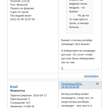
Позитив:
[+1/-0]
жидёнок-троль
Пол:
Мужской
пендель - не
Провел на форуме:
бывает.
4 дня 15 часов
Ну да ты-
Последний визит:
то тоже просто
2012-01-06 10:07:04
троль, и нихера
больше....
Бывает и китаец китайца
ненавидит. Всё бывает.
А Independent не ненавидит
русских. Он хочет чтобы
русские были либералами,
как он сам.
0
Цитировать
Поделиться
2011-
20
ВлаС
12-20 15:51:26
Модератор
Китаец китайца может
Зарегистрирован
: 2010-04-17
ненавидеть, спору нет, но
Приглашений:
0
когда китаец китайцев
Сообщений:
517
ненавидит - ему место в
Уважение:
[+428/-0]