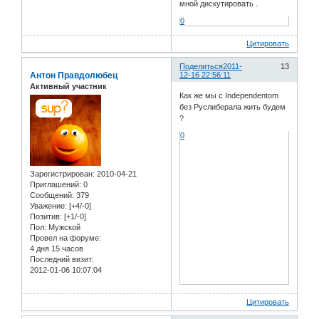
мной дискутировать .
0
Цитировать
Поделиться
2011-
13
Антон Правдолюбец
12-16 22:56:11
Активный участник
Как же мы с Independentom
без Руслиберала жить будем
?
0
Зарегистрирован
: 2010-04-21
Приглашений:
0
Сообщений:
379
Уважение:
[+4/-0]
Позитив:
[+1/-0]
Пол:
Мужской
Провел на форуме:
4 дня 15 часов
Последний визит:
2012-01-06 10:07:04
Цитировать