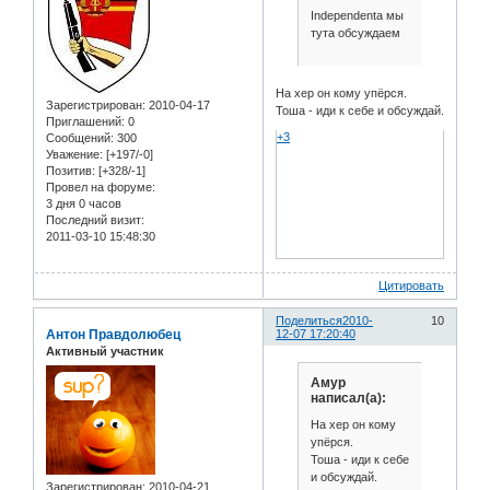
Independenta мы
тута обсуждаем
На хер он кому упёрся.
Зарегистрирован
: 2010-04-17
Тоша - иди к себе и обсуждай.
Приглашений:
0
+3
Сообщений:
300
Уважение:
[+197/-0]
Позитив:
[+328/-1]
Провел на форуме:
3 дня 0 часов
Последний визит:
2011-03-10 15:48:30
Цитировать
Поделиться
2010-
10
Антон Правдолюбец
12-07 17:20:40
Активный участник
Амур
написал(а):
На хер он кому
упёрся.
Тоша - иди к себе
и обсуждай.
Зарегистрирован
: 2010-04-21