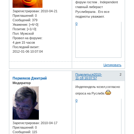
форум гостем . Independent
главный либераст
Зарегистрирован
: 2010-04-21
Руслиберала . Его все
Приглашений:
0
педриоты уважают.
Сообщений:
379
0
Уважение:
[+4/-0]
Позитив:
[+1/-0]
Пол:
Мужской
Провел на форуме:
4 дня 15 часов
Последний визит:
2012-01-06 10:07:04
Цитировать
Поделиться
2010-
2
Пермяков Дмитрий
11-18 16:07:57
Модератор
Индепендель-козел,согласно
опроса на Руслибе.
0
Зарегистрирован
: 2010-04-17
Приглашений:
0
Сообщений:
115