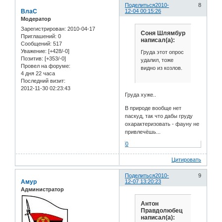
Поделиться
2010-
8
ВлаС
12-04 00:15:26
Модератор
Зарегистрирован
: 2010-04-17
Соня Шлямбур
Приглашений:
0
написал(а):
Сообщений:
517
Уважение:
[+428/-0]
Груда этот опрос
Позитив:
[+353/-0]
удалил, тоже
Провел на форуме:
видно из козлов.
4 дня 22 часа
Последний визит:
2012-11-30 02:23:43
Груда хуже..
В природе вообще нет
паскуд, так что дабы груду
охарактеризовать - фауну не
привлечёшь...
0
Цитировать
Поделиться
2010-
9
Амур
12-07 13:20:23
Администратор
Антон
Правдолюбец
написал(а):