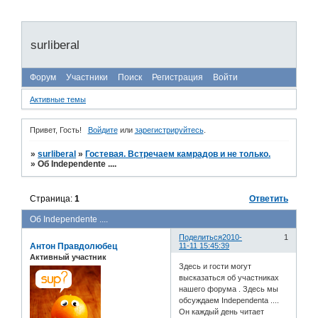
surliberal
Форум
Участники
Поиск
Регистрация
Войти
Активные темы
Привет, Гость!
Войдите
или
зарегистрируйтесь
.
»
surliberal
»
Гостевая. Встречаем камрадов и не только.
»
Об Independente ....
Страница:
1
Ответить
Об Independente ....
Поделиться
2010-
1
Антон Правдолюбец
11-11 15:45:39
Активный участник
Здесь и гости могут
высказаться об участниках
нашего форума . Здесь мы
обсуждаем Independenta ....
Он каждый день читает