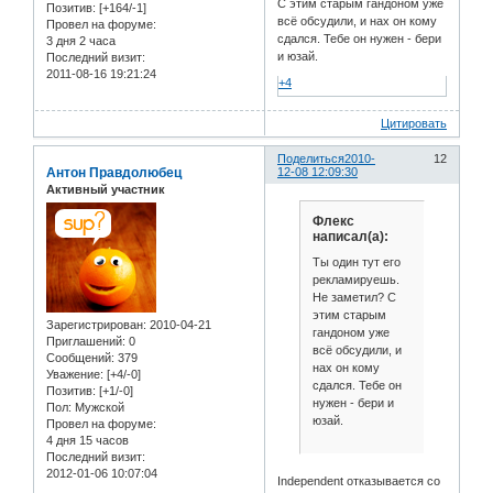
С этим старым гандоном уже
Позитив:
[+164/-1]
всё обсудили, и нах он кому
Провел на форуме:
сдался. Тебе он нужен - бери
3 дня 2 часа
и юзай.
Последний визит:
2011-08-16 19:21:24
+4
Цитировать
Поделиться
2010-
12
Антон Правдолюбец
12-08 12:09:30
Активный участник
Флекс
написал(а):
Ты один тут его
рекламируешь.
Не заметил? С
этим старым
Зарегистрирован
: 2010-04-21
гандоном уже
Приглашений:
0
всё обсудили, и
Сообщений:
379
нах он кому
Уважение:
[+4/-0]
сдался. Тебе он
Позитив:
[+1/-0]
нужен - бери и
Пол:
Мужской
юзай.
Провел на форуме:
4 дня 15 часов
Последний визит:
2012-01-06 10:07:04
Independent отказывается со