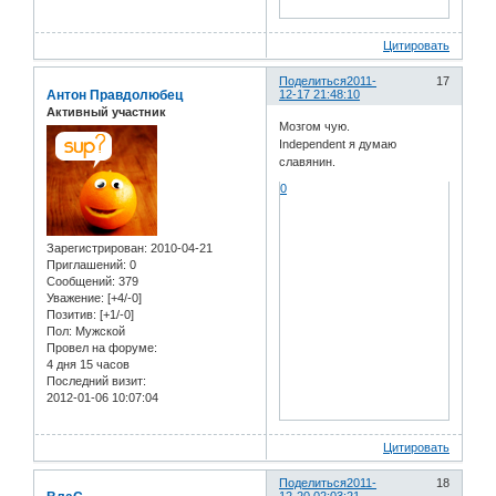
Цитировать
Поделиться
2011-
17
Антон Правдолюбец
12-17 21:48:10
Активный участник
Мозгом чую.
Independent я думаю
славянин.
0
Зарегистрирован
: 2010-04-21
Приглашений:
0
Сообщений:
379
Уважение:
[+4/-0]
Позитив:
[+1/-0]
Пол:
Мужской
Провел на форуме:
4 дня 15 часов
Последний визит:
2012-01-06 10:07:04
Цитировать
Поделиться
2011-
18