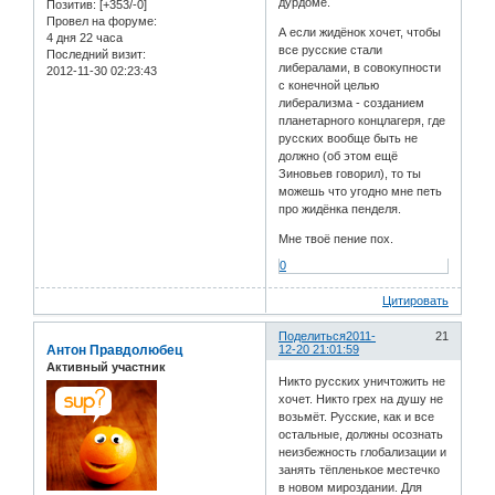
дурдоме.
Позитив:
[+353/-0]
Провел на форуме:
А если жидёнок хочет, чтобы
4 дня 22 часа
все русские стали
Последний визит:
либералами, в совокупности
2012-11-30 02:23:43
с конечной целью
либерализма - созданием
планетарного концлагеря, где
русских вообще быть не
должно (об этом ещё
Зиновьев говорил), то ты
можешь что угодно мне петь
про жидёнка пенделя.
Мне твоё пение пох.
0
Цитировать
Поделиться
2011-
21
Антон Правдолюбец
12-20 21:01:59
Активный участник
Никто русских уничтожить не
хочет. Никто грех на душу не
возьмёт. Русские, как и все
остальные, должны осознать
неизбежность глобализации и
занять тёпленькое местечко
в новом мироздании. Для