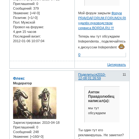
Приглашений:
0
Сообщений:
379
Уважение:
[+4/-0]
Мой форум закрыли
Форум
Позитив:
[+1/-0]
PRAVDAFORUM.FORUM24.RU
Пол:
Мужской
удалён руководством
Провел на форуме:
сервиса BORDA.RU !!!
4 дня 15 часов
Последний визит:
Теперь мы тут обсуждаем
2012-01-06 10:07:04
Independenta , подключайтесь
к дискуссии Independent
0
Цитировать
Поделиться
2010-
11
Флекс
12-08 01:26:59
Модератор
Антон
Правдолюбец
написал(а):
мы тут
обсуждаем
Зарегистрирован
: 2010-04-18
Приглашений:
0
Ты один тут его
Сообщений:
248
рекламируешь. Не заметил?
Уважение:
[+160/-0]