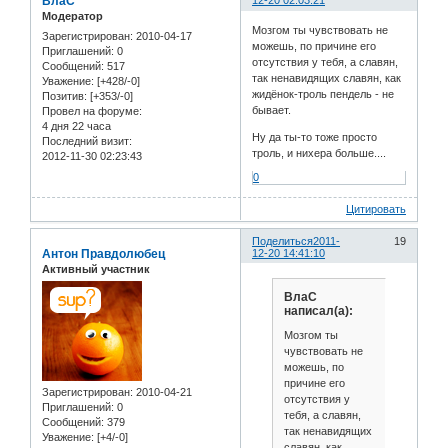
ВлаС
12-20 02:03:21
Модератор
Мозгом ты чувствовать не
Зарегистрирован
: 2010-04-17
можешь, по причине его
Приглашений:
0
отсутствия у тебя, а славян,
Сообщений:
517
так ненавидящих славян, как
Уважение:
[+428/-0]
жидёнок-троль пендель - не
Позитив:
[+353/-0]
бывает.
Провел на форуме:
4 дня 22 часа
Ну да ты-то тоже просто
Последний визит:
троль, и нихера больше....
2012-11-30 02:23:43
0
Цитировать
Поделиться
2011-
19
Антон Правдолюбец
12-20 14:41:10
Активный участник
ВлаС
написал(а):
Мозгом ты
чувствовать не
можешь, по
причине его
Зарегистрирован
: 2010-04-21
отсутствия у
Приглашений:
0
тебя, а славян,
Сообщений:
379
так ненавидящих
Уважение:
[+4/-0]
славян, как