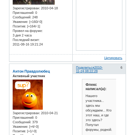
Зарегистрирован
: 2010-04-18
Приглашений:
0
Сообщений:
248
Уважение:
[+160/-0]
Позитив:
[+164/-1]
Провел на форуме:
3 дня 2 часа
Последний визит:
2011-08-16 19:21:24
Цитировать
Поделиться
2010-
6
Антон Правдолюбец
11-24 08:22:28
Активный участник
Флекс
написал(а):
Нашего
участника...
здесь мы
обсуждаем... Кто
Зарегистрирован
: 2010-04-21
этот наш, и где
Приглашений:
0
это здесь?
Сообщений:
379
Попутал
Уважение:
[+4/-0]
форумы, родной.
Позитив:
[+1/-0]