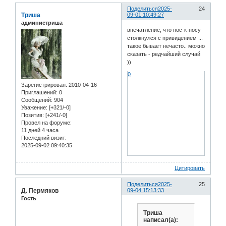
Поделиться
2025-
24
Триша
09-01 10:49:27
администриша
впечатление, что нос-к-носу
столкнулся с привидением ...
такое бывает нечасто.. можно
сказать - редчайший случай
))
0
Зарегистрирован
: 2010-04-16
Приглашений:
0
Сообщений:
904
Уважение:
[+321/-0]
Позитив:
[+241/-0]
Провел на форуме:
11 дней 4 часа
Последний визит:
2025-09-02 09:40:35
Цитировать
Поделиться
2025-
25
Д. Пермяков
09-04 15:13:33
Гость
Триша
написал(а):