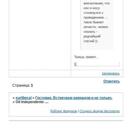
впечатление, что
нос-к-носу
столкнулся с
привидением ...
такое бывает
нечасто.. можно
сказать -
редчайший
случай ))
Триша, привет .
0
Цитировать
Ответить
Страница:
1
»
surliberal
»
Гостевая. Встречаем камрадов и не только.
»
Об Independente ....
Рейтинг форумов
|
Создать форум бесплатно