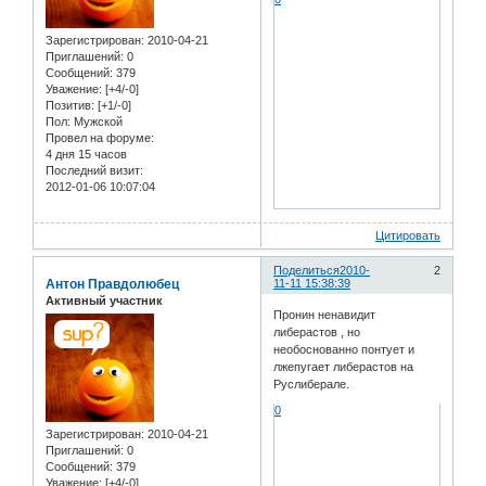
Зарегистрирован
: 2010-04-21
Приглашений:
0
Сообщений:
379
Уважение:
[+4/-0]
Позитив:
[+1/-0]
Пол:
Мужской
Провел на форуме:
4 дня 15 часов
Последний визит:
2012-01-06 10:07:04
Цитировать
Поделиться
2010-
2
Антон Правдолюбец
11-11 15:38:39
Активный участник
Пронин ненавидит
либерастов , но
необоснованно понтует и
лжепугает либерастов на
Руслиберале.
0
Зарегистрирован
: 2010-04-21
Приглашений:
0
Сообщений:
379
Уважение:
[+4/-0]