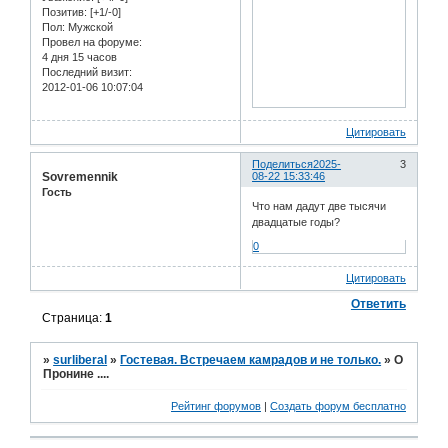
Позитив:
[+1/-0]
Пол:
Мужской
Провел на форуме:
4 дня 15 часов
Последний визит:
2012-01-06 10:07:04
Цитировать
Поделиться
2025-
3
Sovremennik
08-22 15:33:46
Гость
Что нам дадут две тысячи
двадцатые годы?
0
Цитировать
Ответить
Страница:
1
»
surliberal
»
Гостевая. Встречаем камрадов и не только.
»
О
Пронине ....
Рейтинг форумов
|
Создать форум бесплатно