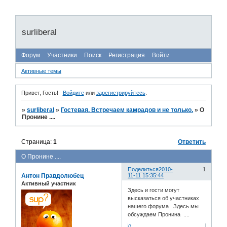
surliberal
Форум
Участники
Поиск
Регистрация
Войти
Активные темы
Привет, Гость!
Войдите
или
зарегистрируйтесь
.
»
surliberal
»
Гостевая. Встречаем камрадов и не только.
»
О
Пронине ....
Страница:
1
Ответить
О Пронине ....
Поделиться
2010-
1
Антон Правдолюбец
11-11 15:35:44
Активный участник
Здесь и гости могут
высказаться об участниках
нашего форума . Здесь мы
обсуждаем Пронина ....
0