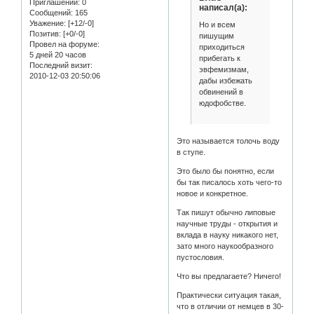
Приглашений:
0
написал(а):
Сообщений:
165
Уважение:
[+12/-0]
Но и всем
Позитив:
[+0/-0]
пишущим
Провел на форуме:
приходиться
5 дней 20 часов
прибегать к
Последний визит:
эвфемизмам,
2010-12-03 20:50:06
дабы избежать
обвинений в
юдофобстве.
Это называется толочь воду
в ступе.
Это было бы понятно, если
бы так писалось хоть чего-то
новое и конкретное.
Так пишут обычно липовые
научные труды - открытия и
вклада в науку никакого нет,
зато много наукообразного
пустословия.
Что вы предлагаете? Ничего!
Практически ситуация такая,
что в отличии от немцев в 30-