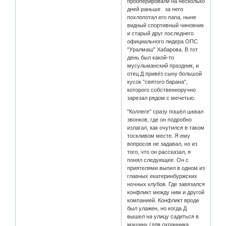
прооперировали на несколько
дней раньше за него
похлопотал его папа, ныне
видный спортивный чиновник
и старый друг последнего
официального лидера ОПС
"Уралмаш" Хабарова. В тот
день был какой-то
мусульманский праздник, и
отец Д привёз сыну большой
кусок "святого барана",
которого собственноручно
зарезал рядом с мечетью.
"Коллеге" сразу пошёл шквал
звонков, где он подробно
излагал, как очутился в таком
тоскливом месте. Я ему
вопросов не задавал, но из
того, что он рассказал, я
понял следующее. Он с
приятелями выпил в одном из
главных екатеринбуржских
ночных клубов. Где завязался
конфликт между ним и другой
компанией. Конфликт вроде
был улажен, но когда Д
вышел на улицу садиться в
машину (для охранника