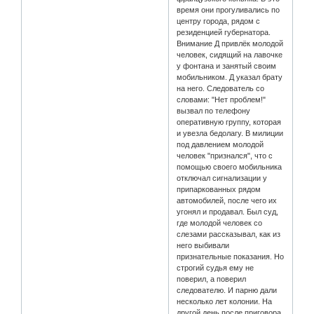
время они прогуливались по
центру города, рядом с
резиденцией губернатора.
Внимание Д привлёк молодой
человек, сидящий на лавочке
у фонтана и занятый своим
мобильником. Д указал брату
на него. Следователь со
словами: "Нет проблем!"
вызвал по телефону
оперативную группу, которая
и увезла бедолагу. В милиции
под давлением молодой
человек "признался", что с
помощью своего мобильника
отключал сигнализации у
припаркованных рядом
автомобилей, после чего их
угонял и продавал. Был суд,
где молодой человек со
слезами рассказывал, как из
него выбивали
признательные показания. Но
строгий судья ему не
поверил, а поверил
следователю. И парню дали
несколько лет колонии. На
другой день после приговора