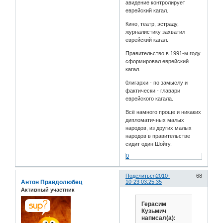
авидение контролирует
еврейский кагал.
Кино, театр, эстраду,
журналистику захватил
еврейский кагал.
Правительство в 1991-м году
сформировал еврейский
кагал.
0лигархи - по замыслу и
фактически - главари
еврейского кагала.
Всё намного проще и никаких
дипломатичных малых
народов, из других малых
народов в правительстве
сидит один Шойгу.
0
Поделиться
2010-
68
Антон Правдолюбец
10-23 03:25:35
Активный участник
Герасим
Кузьмич
написал(а):