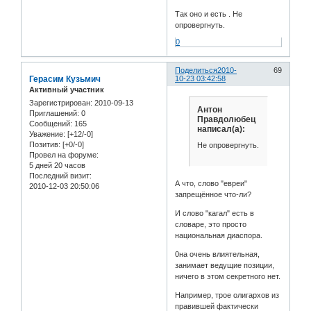
Так оно и есть . Не
опровергнуть.
0
Поделиться
2010-
69
Герасим Кузьмич
10-23 03:42:58
Активный участник
Зарегистрирован
: 2010-09-13
Антон
Приглашений:
0
Правдолюбец
Сообщений:
165
написал(а):
Уважение:
[+12/-0]
Позитив:
[+0/-0]
Не опровергнуть.
Провел на форуме:
5 дней 20 часов
Последний визит:
А что, слово "евреи"
2010-12-03 20:50:06
запрещённое что-ли?
И слово "кагал" есть в
словаре, это просто
национальная диаспора.
0на очень влиятельная,
занимает ведущие позиции,
ничего в этом секретного нет.
Например, трое олигархов из
правившей фактически