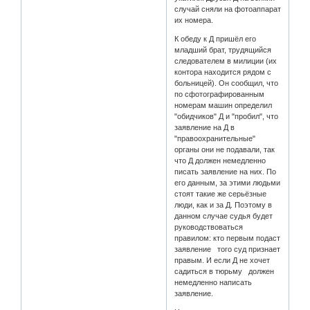
случай сняли на фотоаппарат
их номера.
К обеду к Д пришёл его
младший брат, трудящийся
следователем в милиции (их
контора находится рядом с
больницей). Он сообщил, что
по сфотографированным
номерам машин определил
"обидчиков" Д и "пробил", что
заявление на Д в
"правоохранительные"
органы они не подавали, так
что Д должен немедленно
писать заявление на них. По
его данным, за этими людьми
стоят такие же серьёзные
люди, как и за Д. Поэтому в
данном случае судья будет
руководствоваться
правилом: кто первым подаст
заявление того суд признает
правым. И если Д не хочет
садиться в тюрьму должен
немедленно написать
заявление.