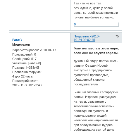
Так что не всё так
безнадежно, даже у белой
расы, которой жиды промыли
головы наиболее успешно.
0
Поделиться
2010-
75
ВлаС
10-24 02:02:45
Модератор
Гоям нет места в этом мире,
Зарегистрирован
: 2010-04-17
если они не служат евреям.
Приглашений:
0
Сообщений:
517
Духовный лидер партии ШАС
Уважение:
[+428/-0]
раввин Овадия Йосеф
Позитив:
[+353/-0]
выступил с традиционной
Провел на форуме:
субботней проповедью,
4 дня 22 часа
обращенной к своим
Последний визит:
последователям.
2012-11-30 02:23:43
Бывший главный сефардский
раввин Израиля, рассуждал
на темы, связанные с
теологическими аспектами
соблюдения субботы и
использования людей
нееврейской национальности
при обслуживании иудеев,
соблюдающих святой день