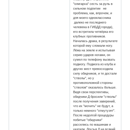
"олигарха" сесть за руль в
сильном подпитии не
проблема, как, впрочем, и
для моего одноклассника
далеко не последнего
человека в ГИБДД города),
его встретила четвёрка его
клубных противников.
Началась драка, в результате
которой ему сломали ногу.
Лёжа на земле и испытывая
серию ударов ногами, он
сумел по телефону вызвать
подмогу. Подмога из клуба и
других мест превосходила
силу обидчиков, и те достали
"стволы", но у
противоположной стороны
"стволов" оказалось больше.
Видя свои перспективы,
обидчики Д бросили "стволы"
после получения заверений,
что их "мочить" не будут, а
только немного "отмутузят".
После недолгой процедуры
побитые "обидчики"
расселись по машинам и
укатили. Друзья Д на всякий