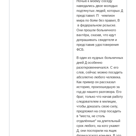
Ночью к моему соседу
наведались двое молодых
подтянутых людей, которых Д
представил: П чемпион
мира по боям без правил, В
в федеральном розыске.
Они прошли больничного
вахтёра, сказав, что идут
допрашивать свидетеля и
представив удостоверения
ФСБ.
В один из нудных больничных
дней Д особенно
разоткровенничался. С его
слов, сейчас можно посадить
абсолютно любого человека.
Как пример он рассказал
историю, произошедшую за
год до нашего разговора. Его
брат, только что начав работу
следователем в милиции,
чтобы доказать свою силу,
предложил на спор посадить
в "места, не столь
отдалённые" на длительный
срок любого, на кого укажет
Д, они поспорили на ящик
французского коньяка. В это