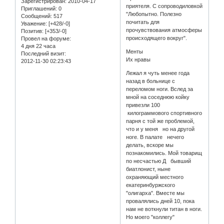
Зарегистрирован
: 2010-04-17
приятеля. С сопроводиловкой
Приглашений:
0
"Любопытно. Полезно
Сообщений:
517
почитать для
Уважение:
[+428/-0]
прочувствования атмосферы
Позитив:
[+353/-0]
происходящего вокруг".
Провел на форуме:
4 дня 22 часа
Менты
Последний визит:
Их нравы
2012-11-30 02:23:43
Лежал я чуть менее года
назад в больнице с
переломом ноги. Вслед за
мной на соседнюю койку
привезли 100
килограммового спортивного
парня с той же проблемой,
что и у меня но на другой
ноге. В палате нечего
делать, вскоре мы
познакомились. Мой товарищ
по несчастью Д бывший
биатлонист, ныне
охраняющий местного
екатеринбуржского
"олигарха". Вместе мы
провалялись дней 10, пока
нам не воткнули титан в ноги.
Но моего "коллегу"