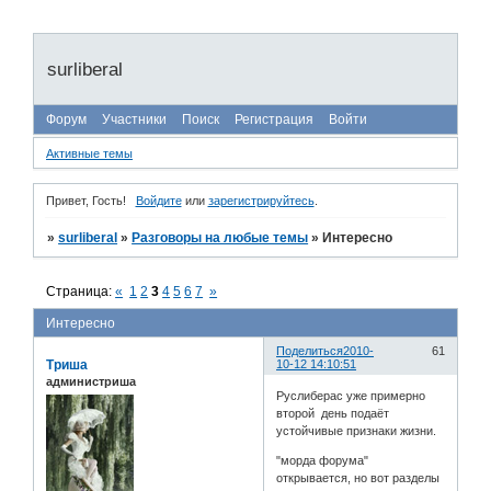
surliberal
Форум
Участники
Поиск
Регистрация
Войти
Активные темы
Привет, Гость!
Войдите
или
зарегистрируйтесь
.
»
surliberal
»
Разговоры на любые темы
»
Интересно
Страница:
«
1
2
3
4
5
6
7
»
Интересно
Поделиться
2010-
61
Триша
10-12 14:10:51
администриша
Руслиберас уже примерно
второй день подаёт
устойчивые признаки жизни.
"морда форума"
открывается, но вот разделы