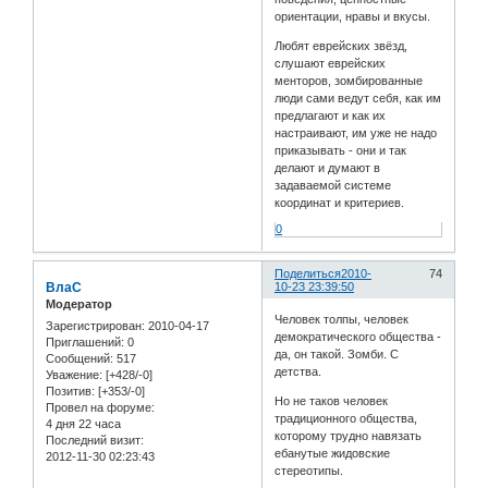
ориентации, нравы и вкусы.
Любят еврейских звёзд,
слушают еврейских
менторов, зомбированные
люди сами ведут себя, как им
предлагают и как их
настраивают, им уже не надо
приказывать - они и так
делают и думают в
задаваемой системе
координат и критериев.
0
Поделиться
2010-
74
ВлаС
10-23 23:39:50
Модератор
Человек толпы, человек
Зарегистрирован
: 2010-04-17
демократического общества -
Приглашений:
0
да, он такой. Зомби. С
Сообщений:
517
детства.
Уважение:
[+428/-0]
Позитив:
[+353/-0]
Но не таков человек
Провел на форуме:
традиционного общества,
4 дня 22 часа
которому трудно навязать
Последний визит:
ебанутые жидовские
2012-11-30 02:23:43
стереотипы.