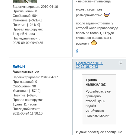
- не распечатываюцца.
Зарегистрирован
: 2010-04-16
может, стоит уже
Приглашений:
0
размораживать?
Сообщений:
904
Уважение:
[+321/-0]
после администрации, у
Позитив:
[+241/-0]
которой жопа горааааааздо
Провел на форуме:
весомее головы, к Груде
11 дней 4 часа
кинешься на шею как к
Последний визит:
2025-09-02 09:40:35
родному
0
Поделиться
2010-
62
Ла5ФН
10-12 16:40:43
Администратор
Зарегистрирован
: 2010-04-17
Триша
Приглашений:
0
написал(а):
Сообщений:
98
Уважение:
[+57/-2]
Руслиберас уже
Позитив:
[+69/-0]
примерно
Провел на форуме:
второй день
1 день 11 часов
подаёт
Последний визит:
устойчивые
2011-03-24 11:38:10
признаки жизни.
И даже последнее сообщение