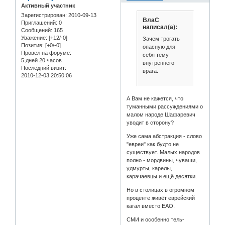
Активный участник
Зарегистрирован
: 2010-09-13
ВлаС
Приглашений:
0
написал(а):
Сообщений:
165
Уважение:
[+12/-0]
Зачем трогать
Позитив:
[+0/-0]
опасную для
Провел на форуме:
себя тему
5 дней 20 часов
внутреннего
Последний визит:
врага.
2010-12-03 20:50:06
А Вам не кажется, что
туманными рассуждениями о
малом народе Шафаревич
уводит в сторону?
Уже сама абстракция - слово
"евреи" как будто не
существует. Малых народов
полно - мордвины, чуваши,
удмурты, карелы,
карачаевцы и ещё десятки.
Но в столицах в огромном
проценте живёт еврейский
кагал вместо ЕАО.
СМИ и особенно тель-