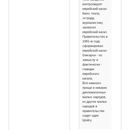
контролирует
еврейский кагал.
Кино, театр,
эстраду,
журналистику
захватил
еврейский кагал.
Правительство в
1991-м году
сформировал
еврейский кагал.
0лигархи - по
замыслу и
фактически -
главари
еврейского
кагала.
Всё намного
проще и никаких
дипломатичных
малых народов,
из других малых
народов в
правительстве
сидит один
Шойгу.