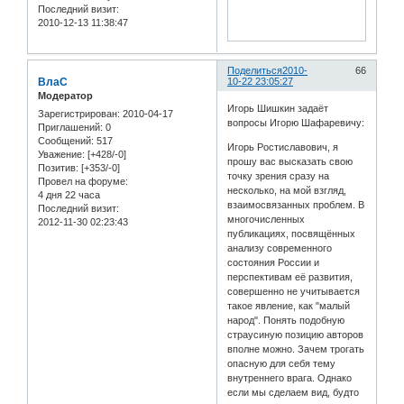
Последний визит:
2010-12-13 11:38:47
Поделиться
2010-
66
ВлаС
10-22 23:05:27
Модератор
Игорь Шишкин задаёт
Зарегистрирован
: 2010-04-17
вопросы Игорю Шафаревичу:
Приглашений:
0
Сообщений:
517
Игорь Ростиславович, я
Уважение:
[+428/-0]
прошу вас высказать свою
Позитив:
[+353/-0]
точку зрения сразу на
Провел на форуме:
несколько, на мой взгляд,
4 дня 22 часа
взаимосвязанных проблем. В
Последний визит:
многочисленных
2012-11-30 02:23:43
публикациях, посвящённых
анализу современного
состояния России и
перспективам её развития,
совершенно не учитывается
такое явление, как "малый
народ". Понять подобную
страусиную позицию авторов
вполне можно. Зачем трогать
опасную для себя тему
внутреннего врага. Однако
если мы сделаем вид, будто