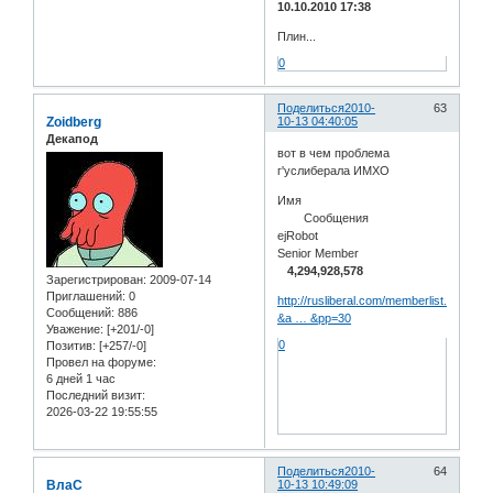
10.10.2010 17:38
Плин...
0
Поделиться
2010-
63
Zoidberg
10-13 04:40:05
Декапод
вот в чем проблема
г'услиберала ИМХО
Имя
Сообщения
ejRobot
Senior Member
4,294,928,578
Зарегистрирован
: 2009-07-14
Приглашений:
0
http://rusliberal.com/memberlist.php?
Сообщений:
886
&a … &pp=30
Уважение:
[+201/-0]
0
Позитив:
[+257/-0]
Провел на форуме:
6 дней 1 час
Последний визит:
2026-03-22 19:55:55
Поделиться
2010-
64
ВлаС
10-13 10:49:09