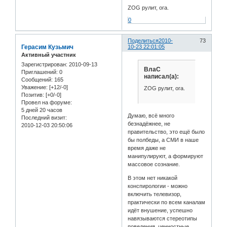
ZOG рулит, ога.
0
Поделиться
2010-
73
Герасим Кузьмич
10-23 22:01:05
Активный участник
Зарегистрирован
: 2010-09-13
ВлаС
Приглашений:
0
написал(а):
Сообщений:
165
Уважение:
[+12/-0]
ZOG рулит, ога.
Позитив:
[+0/-0]
Провел на форуме:
5 дней 20 часов
Думаю, всё много
Последний визит:
безнадёжнее, не
2010-12-03 20:50:06
правительство, это ещё было
бы полбеды, а СМИ в наше
время даже не
манипулируют, а формируют
массовое сознание.
В этом нет никакой
конспирологии - можно
включить телевизор,
практически по всем каналам
идёт внушение, успешно
навязываются стереотипы
поведения, ценностные