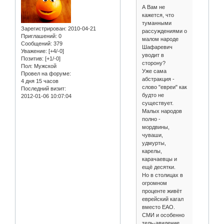
А Вам не
кажется, что
туманными
Зарегистрирован
: 2010-04-21
рассуждениями о
Приглашений:
0
малом народе
Сообщений:
379
Шафаревич
Уважение:
[+4/-0]
уводит в
Позитив:
[+1/-0]
сторону?
Пол:
Мужской
Уже сама
Провел на форуме:
абстракция -
4 дня 15 часов
слово "евреи" как
Последний визит:
будто не
2012-01-06 10:07:04
существует.
Малых народов
полно -
мордвины,
чуваши,
удмурты,
карелы,
карачаевцы и
ещё десятки.
Но в столицах в
огромном
проценте живёт
еврейский кагал
вместо ЕАО.
СМИ и особенно
тель-авидение