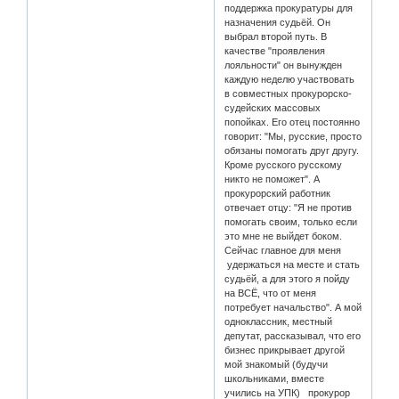
поддержка прокуратуры для
назначения судьёй. Он
выбрал второй путь. В
качестве "проявления
лояльности" он вынужден
каждую неделю участвовать
в совместных прокурорско-
судейских массовых
попойках. Его отец постоянно
говорит: "Мы, русские, просто
обязаны помогать друг другу.
Кроме русского русскому
никто не поможет". А
прокурорский работник
отвечает отцу: "Я не против
помогать своим, только если
это мне не выйдет боком.
Сейчас главное для меня
удержаться на месте и стать
судьёй, а для этого я пойду
на ВСЁ, что от меня
потребует начальство". А мой
одноклассник, местный
депутат, рассказывал, что его
бизнес прикрывает другой
мой знакомый (будучи
школьниками, вместе
учились на УПК) прокурор