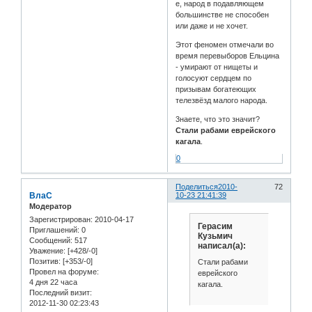
е, народ в подавляющем
большинстве не способен
или даже и не хочет.
Этот феномен отмечали во
время перевыборов Ельцина
- умирают от нищеты и
голосуют сердцем по
призывам богатеющих
телезвёзд малого народа.
3наете, что это значит?
Стали рабами еврейского
кагала
.
0
Поделиться
2010-
72
ВлаС
10-23 21:41:39
Модератор
Зарегистрирован
: 2010-04-17
Герасим
Приглашений:
0
Кузьмич
Сообщений:
517
написал(а):
Уважение:
[+428/-0]
Позитив:
[+353/-0]
Стали рабами
Провел на форуме:
еврейского
4 дня 22 часа
кагала.
Последний визит:
2012-11-30 02:23:43