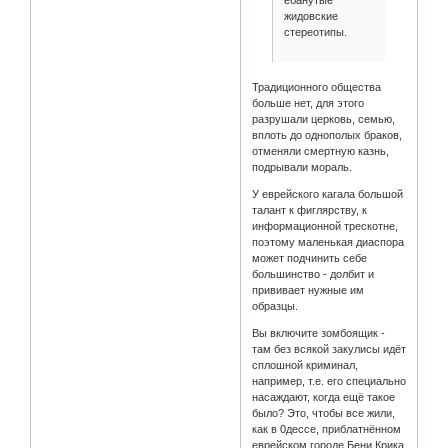
ебанутые
жидовские
стереотипы.
Традиционного общества
больше нет, для этого
разрушали церковь, семью,
вплоть до однополых браков,
отменяли смертную казнь,
подрывали мораль.
У еврейского кагала большой
талант к фиглярству, к
информационной трескотне,
поэтому маленькая диаспора
может подчинить себе
большинство - долбит и
прививает нужные им
образцы.
Вы включите зомбоящик -
там без всякой закулисы идёт
сплошной криминал,
например, т.е. его специально
насаждают, когда ещё такое
было? Это, чтобы все жили,
как в 0дессе, приблатнённом
еврейском городе Бени Крика