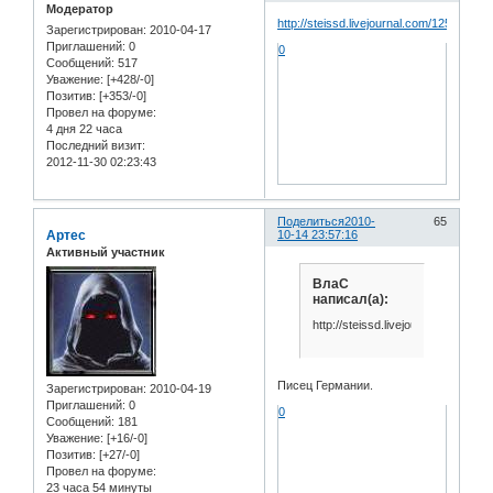
Модератор
http://steissd.livejournal.com/1252531.ht
Зарегистрирован
: 2010-04-17
Приглашений:
0
0
Сообщений:
517
Уважение:
[+428/-0]
Позитив:
[+353/-0]
Провел на форуме:
4 дня 22 часа
Последний визит:
2012-11-30 02:23:43
Поделиться
2010-
65
Артес
10-14 23:57:16
Активный участник
ВлаС
написал(а):
http://steissd.livejournal.com/125
Писец Германии.
Зарегистрирован
: 2010-04-19
Приглашений:
0
0
Сообщений:
181
Уважение:
[+16/-0]
Позитив:
[+27/-0]
Провел на форуме:
23 часа 54 минуты