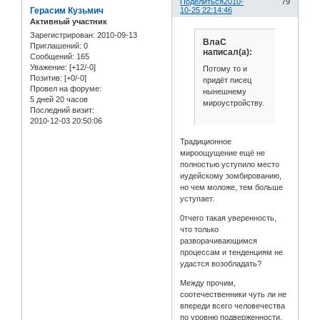
Поделиться
2010-
79
Герасим Кузьмич
10-25 22:14:46
Активный участник
Зарегистрирован
: 2010-09-13
ВлаС
Приглашений:
0
написал(а):
Сообщений:
165
Уважение:
[+12/-0]
Потому то и
Позитив:
[+0/-0]
придёт писец
Провел на форуме:
нынешнему
5 дней 20 часов
мироустройству.
Последний визит:
2010-12-03 20:50:06
Традиционное
мироощущение ещё не
полностью уступило место
иудейскому зомбированию,
но чем моложе, тем больше
уступает.
0тчего такая уверенность,
что только
разворачивающимся
процессам и тенденциям не
удастся возобладать?
Между прочим,
соотечественники чуть ли не
впереди всего человечества
по уровню подверженности,