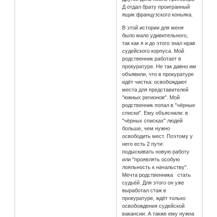
Д отдал брату проигранный
ящик французского коньяка.
В этой истории для меня
было мало удивительного,
так как я и до этого знал нрав
судейского корпуса. Мой
родственник работает в
прокуратуре. Не так давно им
объявили, что в прокуратуре
идёт чистка: освобождают
места для представителей
"южных регионов". Мой
родственник попал в "чёрные
списки". Ему объяснили: в
"чёрных списках" людей
больше, чем нужно
освободить мест. Поэтому у
него есть 2 пути:
подыскивать новую работу
или "проявлять особую
лояльность к начальству".
Мечта родственника стать
судьёй. Для этого он уже
выработал стаж в
прокуратуре, ждёт только
освобождения судейской
вакансии. А также ему нужна