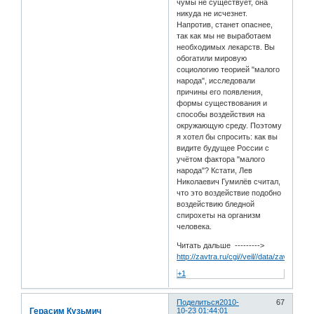
чумы не существует, она
никуда не исчезнет.
Напротив, станет опаснее,
так как мы не выработаем
необходимых лекарств. Вы
обогатили мировую
социологию теорией "малого
народа", исследовали
причины его появления,
формы существования и
способы воздействия на
окружающую среду. Поэтому
я хотел бы спросить: как вы
видите будущее России с
учётом фактора "малого
народа"? Кстати, Лев
Николаевич Гумилёв считал,
что это воздействие подобно
воздействию бледной
спирохеты на организм
человека.
Читать дальше --------->
http://zavtra.ru/cgi//veil//data/zavtra/10/
+1
Поделиться
2010-
67
Герасим Кузьмич
10-23 01:44:01