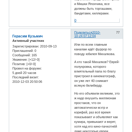
и Мишки Япончика, все
должны быть торгашами,
бандитами, киллерами.
0
Поделиться
2010-
77
Герасим Кузьмич
10-24 07:12:04
Активный участник
Или по всем главным
Зарегистрирован
: 2010-09-13
каналам идёт фуррор по
Приглашений:
0
поводу юбилея Михалкова.
Сообщений:
165
Уважение:
[+12/-0]
А кто такой Михалков? Еврей-
Позитив:
[+0/-0]
полукровка, которого
Провел на форуме:
влиятельный папа по блату
5 дней 20 часов
пристроил в кинематограф,
Последний визит:
он уже лет 40 снимает
2010-12-03 20:50:06
всякую белиберду.
Но его объявили великим, это
ж надо внушить миллионам
простаков, что он
автоматически мэтр и
корифей, раз всё время
показывают и объявляют как
кумира, привыкают и верят,
хотя над его кино-пачкотнёй
даже некоторые евреи