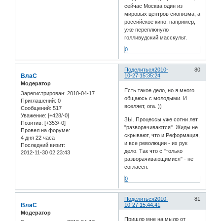
сейчас Москва один из
мировых центров сионизма, а
российское кино, например,
уже переплюнуло
голливудский масскульт.
0
Поделиться
2010-
80
ВлаС
10-27 15:35:24
Модератор
Есть такое дело, но я много
Зарегистрирован
: 2010-04-17
общаюсь с молодыми. И
Приглашений:
0
вселяет, ога. ))
Сообщений:
517
Уважение:
[+428/-0]
ЗЫ. Процессы уже сотни лет
Позитив:
[+353/-0]
"разворачиваются". Жиды не
Провел на форуме:
скрывают, что и Реформация,
4 дня 22 часа
и все революции - их рук
Последний визит:
дело. Так что с "только
2012-11-30 02:23:43
разворачивающимися" - не
согласен.
0
Поделиться
2010-
81
ВлаС
10-27 15:44:41
Модератор
Пришло мне на мыло от