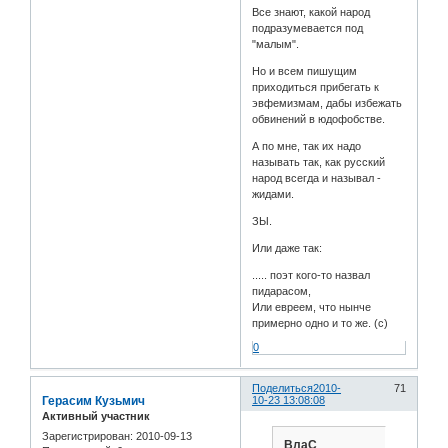
Все знают, какой народ
подразумевается под
"малым".
Но и всем пишущим
приходиться прибегать к
эвфемизмам, дабы избежать
обвинений в юдофобстве.
А по мне, так их надо
называть так, как русский
народ всегда и называл -
жидами.
ЗЫ.
Или даже так:
..... поэт кого-то назвал
пидарасом,
Или евреем, что нынче
примерно одно и то же. (с)
0
Поделиться
2010-
71
Герасим Кузьмич
10-23 13:08:08
Активный участник
Зарегистрирован
: 2010-09-13
ВлаС