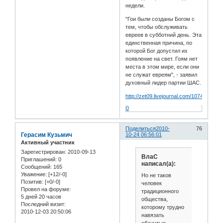
недели.
"Гои были созданы Богом с
тем, чтобы обслуживать
евреев в субботний день. Эта
единственная причина, по
которой Бог допустил их
появление на свет. Гоям нет
места в этом мире, если они
не служат евреям", - заявил
духовный лидер партии ШАС.
http://zet09.livejournal.com/107448.html
0
Поделиться
2010-
76
Герасим Кузьмич
10-24 06:56:01
Активный участник
Зарегистрирован
: 2010-09-13
ВлаС
Приглашений:
0
написал(а):
Сообщений:
165
Уважение:
[+12/-0]
Но не таков
Позитив:
[+0/-0]
человек
Провел на форуме:
традиционного
5 дней 20 часов
общества,
Последний визит:
которому трудно
2010-12-03 20:50:06
навязать