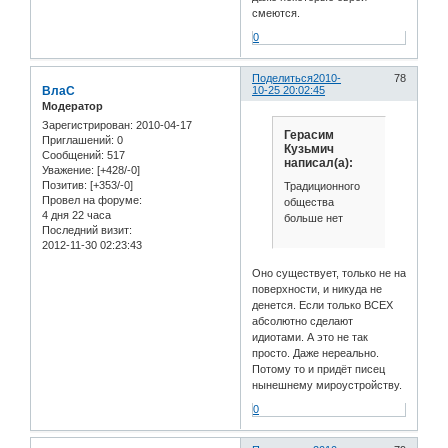
смеются.
0
Поделиться
2010-
78
ВлаС
10-25 20:02:45
Модератор
Зарегистрирован
: 2010-04-17
Герасим
Приглашений:
0
Кузьмич
Сообщений:
517
написал(а):
Уважение:
[+428/-0]
Позитив:
[+353/-0]
Традиционного
Провел на форуме:
общества
4 дня 22 часа
больше нет
Последний визит:
2012-11-30 02:23:43
Оно существует, только не на
поверхности, и никуда не
денется. Если только ВСЕХ
абсолютно сделают
идиотами. А это не так
просто. Даже нереально.
Потому то и придёт писец
нынешнему мироустройству.
0