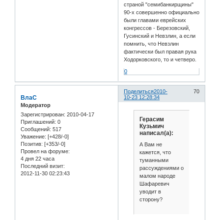
страной "семибанкирщины"
90-х совершенно официально
были главами еврейских
конгрессов - Березовский,
Гусинский и Невзлин, а если
помнить, что Невзлин
фактически был правая рука
Ходорковского, то и четверо.
0
Поделиться
2010-
70
ВлаС
10-23 12:28:34
Модератор
Зарегистрирован
: 2010-04-17
Герасим
Приглашений:
0
Кузьмич
Сообщений:
517
написал(а):
Уважение:
[+428/-0]
Позитив:
[+353/-0]
А Вам не
Провел на форуме:
кажется, что
4 дня 22 часа
туманными
Последний визит:
рассуждениями о
2012-11-30 02:23:43
малом народе
Шафаревич
уводит в
сторону?