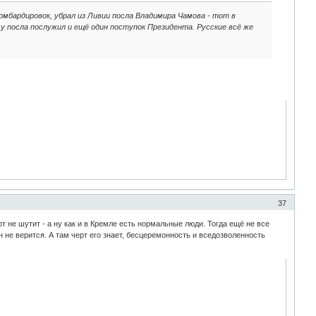
омбардировок, убрал из Ливии посла Владимира Чамова - тот в
у посла послужил и ещё один поступок Президента. Русские всё же
37
 не шутит - а ну как и в Кремле есть нормальные люди. Тогда ещё не все
н не верится. А там черт его знает, бесцеремонность и вседозволенность