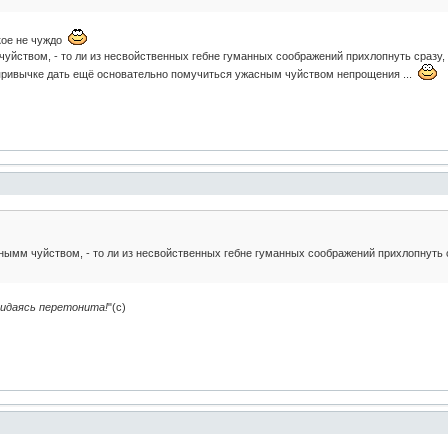
ское не чуждо
уйством, - то ли из несвойственных гебне гуманных соображений прихлопнуть сразу,
 привычке дать ещё основательно помучиться ужасным чуйством непрощения ...
нымм чуйством, - то ли из несвойственных гебне гуманных соображений прихлопнуть 
жидаясь перетонита!
"(с)