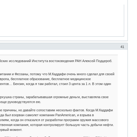
41
бских исследований Института востоковедения РАН Алексей Подцероб.
итании и Феззаны, потому что М.Каддафи очень много сделал для своей
вропа, бесплатное образование, бесплатное медицинское
тов… Бензин, когда я там работал, стоил 3 цента за 1 л. В этом один
верхушка страны, зарабатывавшая огромные деньги, выставляла свое
е еще руководствуются ею.
ие причины, но давайте сопоставим несколько фактов. Когда М.Каддафи
гда был взорван самолет компании PanAmerican, и взрыва в
лиям, когда он отказался от разработки программ оружия массового
ственная компания, которая контролирует большую часть добычи нефти.
первый момент.