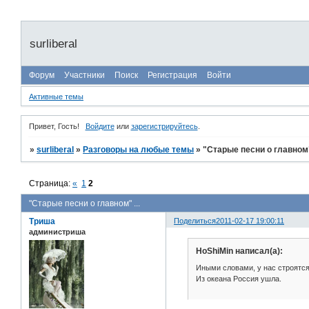
surliberal
Форум
Участники
Поиск
Регистрация
Войти
Активные темы
Привет, Гость!
Войдите
или
зарегистрируйтесь
.
»
surliberal
»
Разговоры на любые темы
»
"Старые песни о главном" 
Страница:
«
1
2
"Старые песни о главном" ...
Триша
Поделиться
2011-02-17 19:00:11
администриша
HoShiMin написал(а):
Иными словами, у нас строятся
Из океана Россия ушла.