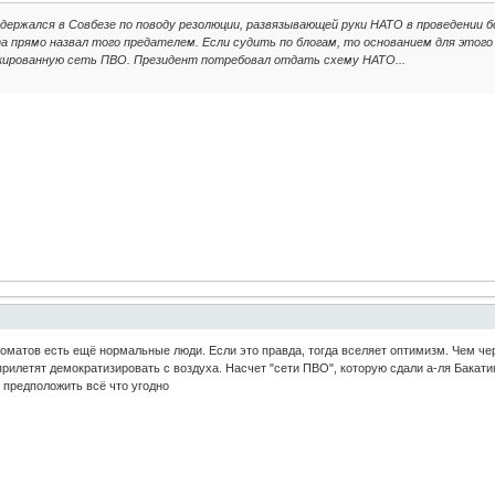
здержался в Совбезе по поводу резолюции, развязывающей руки НАТО в проведении б
 прямо назвал того предателем. Если судить по блогам, то основанием для этого 
скированную сеть ПВО. Президент потребовал отдать схему НАТО...
ломатов есть ещё нормальные люди. Если это правда, тогда вселяет оптимизм. Чем черт
прилетят демократизировать с воздуха. Насчет "сети ПВО", которую сдали а-ля Бакати
предположить всё что угодно