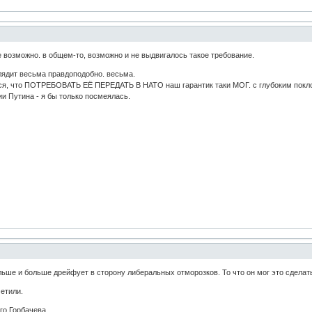
е возможно. в общем-то, возможно и не выдвигалось такое требование.
глядит весьма правдоподобно. весьма.
ся, что ПОТРЕБОВАТЬ ЕЁ ПЕРЕДАТЬ В НАТО наш гарантик таки МОГ. с глубоким поклоном.
и Путина - я бы только посмеялась.
ольше и больше дрейфует в сторону либеральных отморозков. То что он мог это сдела
етили.
го Горбачева