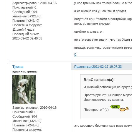
Зарегистрирован
: 2010-04-16
у нас границы как-то всё больше в "б
Приглашений:
0
а из океана как ушла, так и придёт.
Сообщений:
904
Уважение:
[+321/-0]
бодаться со Штатами в постройке кор
Позитив:
[+241/-0]
пока, во всяком случае.
Провел на форуме:
11 дней 4 часа
силёнок маловато.
Последний визит:
2025-09-02 09:40:35
но это вовсе не значит, что так будет 
правда, если некоторые устроят револ
0
Триша
Поделиться
2011-02-17 19:07:33
администриша
ВлаС написал(а):
И никакой революции не будет,
Просто рухнет нынешнее мерзот
Или человечеству кранты.
Зарегистрирован
: 2010-04-16
"Все просто!" (с)
Приглашений:
0
Сообщений:
904
Уважение:
[+321/-0]
Позитив:
[+241/-0]
это хорошо с броневичка в виде лозу
Провел на форуме: