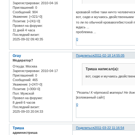
Зарегистрирован
: 2010-04-16
Приглашений:
0
кровавой гебне таки ничто человече
Сообщений:
904
Уважение:
[+321/-0]
вот, сидю и мучаюсь двойственнымм ч
Позитив:
[+241/-0]
то ли по обычной кровавогебистской
Провел на форуме:
мдась ...
11 дней 4 часа
проблемка ...
Последний визит:
0
2025-09-02 09:40:35
Gray
Поделиться
2011-02-18 14:55:05
Модератор?
Откуда:
Москва
Триша написал(а):
Зарегистрирован
: 2010-04-17
Приглашений:
0
вот, сидю и мучаюсь двойствен
Сообщений:
465
Уважение:
[+247/-0]
Позитив:
[+300/-0]
"Резать! К чёртовой матери! Не до
Пол:
Мужской
[взломанный сайт]
Провел на форуме:
8 дней 6 часов
0
Последний визит:
2025-09-03 20:04:33
Триша
Поделиться
2011-03-22 11:16:54
администриша