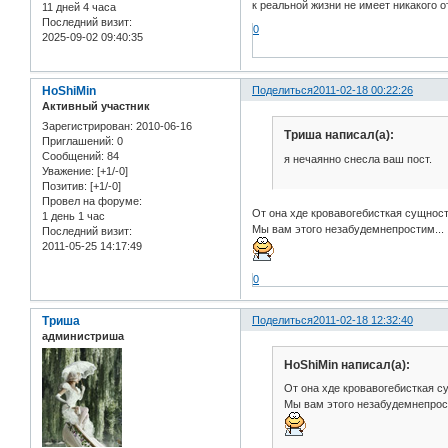
к реальной жизни не имеет никакого 
11 дней 4 часа
Последний визит:
0
2025-09-02 09:40:35
HoShiMin
Поделиться
2011-02-18 00:22:26
Активный участник
Зарегистрирован
: 2010-06-16
Триша написал(а):
Приглашений:
0
Сообщений:
84
я нечаянно снесла ваш пост.
Уважение:
[+1/-0]
Позитив:
[+1/-0]
Провел на форуме:
От она хде кровавогебисткая сущнос
1 день 1 час
Мы вам этого незабудемнепростим...
Последний визит:
2011-05-25 14:17:49
0
Триша
Поделиться
2011-02-18 12:32:40
администриша
HoShiMin написал(а):
От она хде кровавогебисткая с
Мы вам этого незабудемнепрост