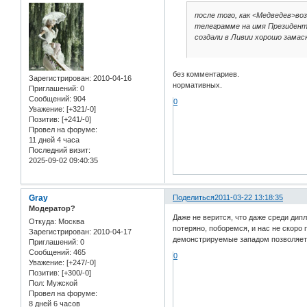
после того, как <Медведев>во
телеграмме на имя Президента
создали в Ливии хорошо зама
без комментариев.
Зарегистрирован
: 2010-04-16
нормативных.
Приглашений:
0
Сообщений:
904
0
Уважение:
[+321/-0]
Позитив:
[+241/-0]
Провел на форуме:
11 дней 4 часа
Последний визит:
2025-09-02 09:40:35
Gray
Поделиться
2011-03-22 13:18:35
Модератор?
Даже не верится, что даже среди дип
Откуда:
Москва
потеряно, поборемся, и нас не скоро 
Зарегистрирован
: 2010-04-17
демонстрируемые западом позволяет 
Приглашений:
0
Сообщений:
465
0
Уважение:
[+247/-0]
Позитив:
[+300/-0]
Пол:
Мужской
Провел на форуме:
8 дней 6 часов