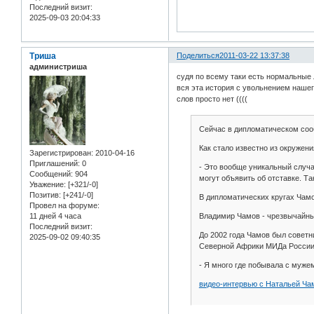
Последний визит:
2025-09-03 20:04:33
Триша
Поделиться
2011-03-22 13:37:38
администриша
судя по всему таки есть нормальные
вся эта история с увольнением нашег
слов просто нет ((((
Сейчас в дипломатическом сооб
Как стало известно из окружен
Зарегистрирован
: 2010-04-16
Приглашений:
0
- Это вообще уникальный случа
Сообщений:
904
могут объявить об отставке. Та
Уважение:
[+321/-0]
Позитив:
[+241/-0]
В дипломатических кругах Чамо
Провел на форуме:
11 дней 4 часа
Владимир Чамов - чрезвычайный
Последний визит:
До 2002 года Чамов был советн
2025-09-02 09:40:35
Северной Африки МИДа России
- Я много где побывала с мужем
видео-интервью с Натальей Ча