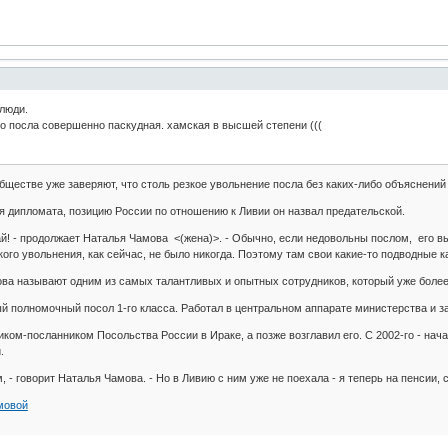
 люди.
о посла совершенно паскудная. хамская в высшей степени (((
ществе уже заверяют, что столь резкое увольнение посла без каких-либо объяснений 
ия дипломата, позицию России по отношению к Ливии он назвал предательской.
й! - продолжает Наталья Чамова <(жена)>. - Обычно, если недовольны послом, его в
кого увольнения, как сейчас, не было никогда. Поэтому там свои какие-то подводные к
ва называют одним из самых талантливых и опытных сотрудников, который уже более
 полномочный посол 1-го класса. Работал в центральном аппарате министерства и за 
иком-посланником Посольства России в Ираке, а позже возглавил его. С 2002-го - нач
.
, - говорит Наталья Чамова. - Но в Ливию с ним уже не поехала - я теперь на пенсии, 
мовой