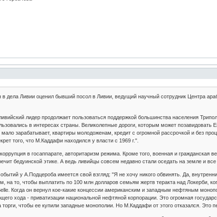
 в дела Ливии оценил бывший посол в Ливии, ведущий научный сотрудник Центра ара
ливийский лидер продолжает пользоваться поддержкой большинства населения Трипол
льзовались в интересах страны. Великолепные дороги, которым может позавидовать Е
 мало зарабатывает, квартиры молодоженам, кредит с огромной рассрочкой и без процен
крет того, что М.Каддафи находился у власти с 1969 г.".
 коррупция в госаппарате, авторитаризм режима. Кроме того, военная и гражданская 
оречит бедуинской этике. А ведь ливийцы совсем недавно стали оседать на земле и вс
обытий у А.Подцероба имеется свой взгляд: "Я не хочу никого обвинять. Да, внутренн
м, на то, чтобы выплатить по 100 млн долларов семьям жертв теракта над Локерби, ко
elle. Когда он вернул кое-какие концессии американским и западным нефтяным монопо
ющего хода - приватизации национальной нефтяной корпорации. Это огромная государ
 торги, чтобы ее купили западные монополии. Но М.Каддафи от этого отказался. Это 