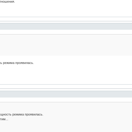
отношения.
ть режима проявилась.
ущность режима проявилась.
им...