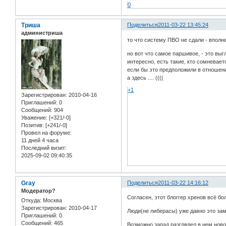
0
Триша
Поделиться
2011-03-22 13:45:24
администриша
то что систему ПВО не сдали - вполн
но вот что самое паршивое, - это вы
интересно, есть такие, кто сомневает
если бы это предположили в отношени
а здесь .... ((((
+1
Зарегистрирован
: 2010-04-16
Приглашений:
0
Сообщений:
904
Уважение:
[+321/-0]
Позитив:
[+241/-0]
Провел на форуме:
11 дней 4 часа
Последний визит:
2025-09-02 09:40:35
Gray
Поделиться
2011-03-22 14:16:12
Модератор?
Согласен, этот блоггер хренов всё б
Откуда:
Москва
Зарегистрирован
: 2010-04-17
Люди(не либерасы) уже давно это зам
Приглашений:
0
Сообщений:
465
Возможно запад разглядел в нем ново