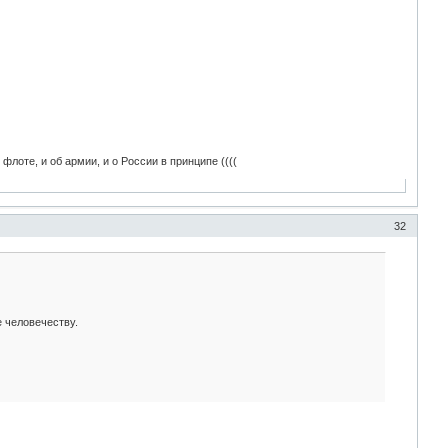
лоте, и об армии, и о России в принципе ((((
32
 человечеству.