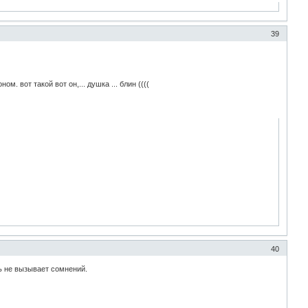
39
 вот такой вот он,... душка ... блин ((((
40
ть не вызывает сомнений.