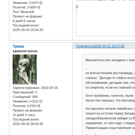
Уважение:
[+247/-0]
0
Позитив:
[+300/-0]
Пол:
Мужской
Провел на форуме:
8 дней 6 часов
Последний визит:
2025-09-03 20:04:33
Триша
Поделиться
2011-03-22 15:17:02
администриша
Вмешательство западных стран
...
по впечатлениям востоковеда, 
страны: "Доходы от нефти испо
обслуживание, дотации тем, кто
из секретов, если не главный се
Зарегистрирован
: 2010-04-16
Приглашений:
0
Хотя проблемы, конечно, были:
Сообщений:
904
богатство напоказ, что против
Уважение:
[+321/-0]
Позитив:
[+241/-0]
На причины начала ливийских с
Провел на форуме:
пошел на уступки перед Западо
11 дней 4 часа
западноберлинском кабаре Lа B
Последний визит:
поражения, от него ждут следу
2025-09-02 09:40:35
Приватизации и выставления на