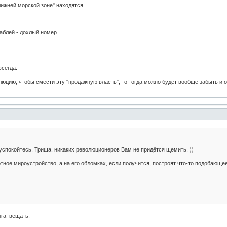
лижней морской зоне" находятся.
аблей - дохлый номер.
всегда.
юцию, чтобы смести эту "продажную власть", то тогда можно будет вообще забыть и о ф
 успокойтесь, Триша, никаких революционеров Вам не придётся щемить. ))
ное мироустройство, а на его обломках, если получится, построят что-то подобающее
нга вещать.