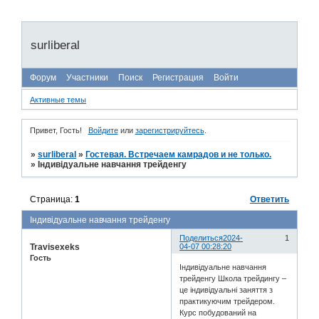
surliberal
Форум
Участники
Поиск
Регистрация
Войти
Активные темы
Привет, Гость!
Войдите
или
зарегистрируйтесь
.
»
surliberal
»
Гостевая. Встречаем камрадов и не только.
»
Індивідуальне навчання трейденгу
Страница:
1
Ответить
Індивідуальне навчання трейденгу
Поделиться
2024-
1
Travisexeks
04-07 00:28:20
Гость
Індивідуальне навчання
трейденгу Школа трейдингу –
це індивідуальні заняття з
практикуючим трейдером.
Курс побудований на