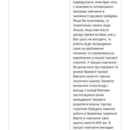
індивідуально, внаслідок чого,
є можливість оптимізувати
програму навчання в
залежності від рівня трейдера.
Якщо Ви початківець, то
теоретичних занять буде
більше, якщо вже маєте
досвід торгівлі на біржі, але у
Вас щось не виходить, то
робота буде зосереджена
саме на проблемних
питаннях та спрямована на
вироблення успішної торгової
стратегії. У процесі навчання:
Ви дізнаєтеся про переваги та
ризики біржової торгівлі
Вивчете поняття і закони
технічного аналізу Зможете
визначати точки входу і
виходу з позиції Вмітеме
застосовувати ризик
менеджмент Зможете
розробити власну торгову
стратегію Набудете навичок
роботи в біржевому терміналі
Вартість навчання: Ціна
одного заняття 600 грн. В
процесі навчання викладач