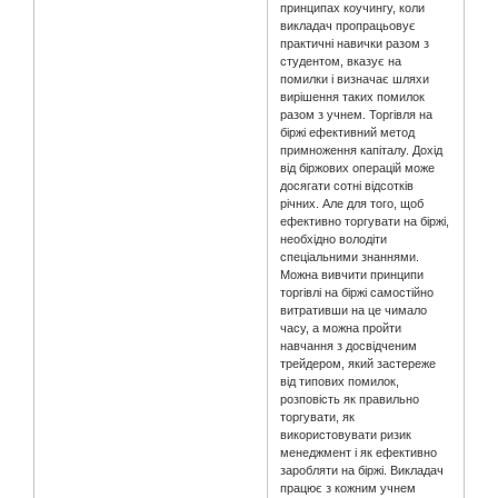
принципах коучингу, коли
викладач пропрацьовує
практичні навички разом з
студентом, вказує на
помилки і визначає шляхи
вирішення таких помилок
разом з учнем. Торгівля на
біржі ефективний метод
примноження капіталу. Дохід
від біржових операцій може
досягати сотні відсотків
річних. Але для того, щоб
ефективно торгувати на біржі,
необхідно володіти
спеціальними знаннями.
Можна вивчити принципи
торгівлі на біржі самостійно
витративши на це чимало
часу, а можна пройти
навчання з досвідченим
трейдером, який застереже
від типових помилок,
розповість як правильно
торгувати, як
використовувати ризик
менеджмент і як ефективно
заробляти на біржі. Викладач
працює з кожним учнем