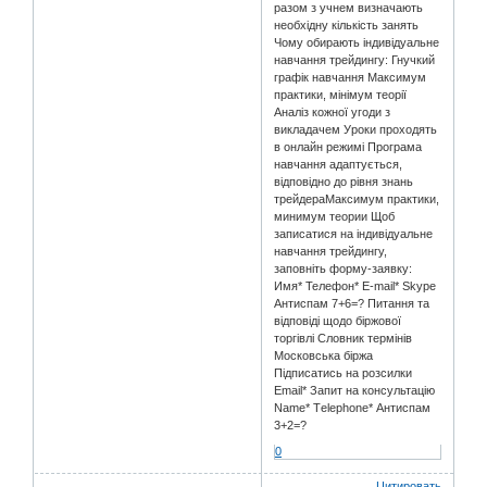
разом з учнем визначають
необхідну кількість занять
Чому обирають індивідуальне
навчання трейдингу: Гнучкий
графік навчання Максимум
практики, мінімум теорії
Аналіз кожної угоди з
викладачем Уроки проходять
в онлайн режимі Програма
навчання адаптується,
відповідно до рівня знань
трейдераМаксимум практики,
минимум теории Щоб
записатися на індивідуальне
навчання трейдингу,
заповніть форму-заявку:
Имя* Телефон* E-mail* Skype
Антиспам 7+6=? Питання та
відповіді щодо біржової
торгівлі Словник термінів
Московська біржа
Підписатись на розсилки
Email* Запит на консультацію
Name* Тelephone* Антиспам
3+2=?
0
Цитировать