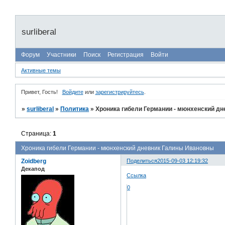
surliberal
Форум
Участники
Поиск
Регистрация
Войти
Активные темы
Привет, Гость!
Войдите
или
зарегистрируйтесь
.
»
surliberal
»
Политика
»
Хроника гибели Германии - мюнхенский д
Страница:
1
Хроника гибели Германии - мюнхенский дневник Галины Ивановны
Zoidberg
Поделиться
2015-09-03 12:19:32
Декапод
Ссылка
0