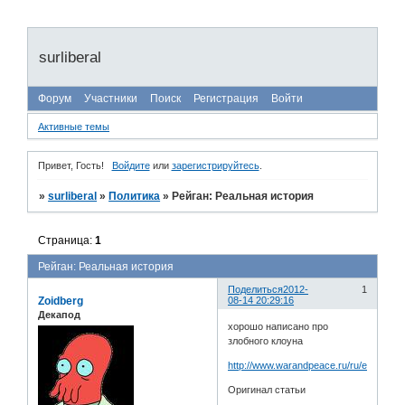
surliberal
Форум
Участники
Поиск
Регистрация
Войти
Активные темы
Привет, Гость!
Войдите
или
зарегистрируйтесь
.
»
surliberal
»
Политика
»
Рейган: Реальная история
Страница:
1
Рейган: Реальная история
Поделиться
2012-
1
Zoidberg
08-14 20:29:16
Декапод
хорошо написано про
злобного клоуна
http://www.warandpeace.ru/ru/exclusive
Оригинал статьи