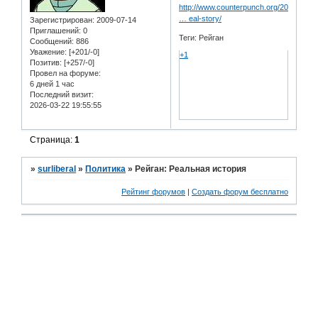
http://www.counterpunch.org/2012/07/25
… eal-story/
Зарегистрирован
: 2009-07-14
Приглашений:
0
Теги: Рейган
Сообщений:
886
Уважение:
[+201/-0]
+1
Позитив:
[+257/-0]
Провел на форуме:
6 дней 1 час
Последний визит:
2026-03-22 19:55:55
Страница:
1
»
surliberal
»
Политика
»
Рейган: Реальная история
Рейтинг форумов
|
Создать форум бесплатно