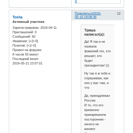
0
Поделиться
2016-
12
Tosha
05-10 19:08:36
Активный участник
Зарегистрирован
: 2016-04-11
Триша
Приглашений:
0
написал(а):
Сообщений:
50
Уважение:
[+2/-0]
Да! Я так и не
Позитив:
[+1/-0]
назвала
Провел на форуме:
фамилий тех, кто
8 часов 55 минут
решает, кто
Последний визит:
будет
2016-05-21 23:07:01
президентом! )))
Ну так я ж тебя и
спрашиваю, как
оно у вас там, и
что
Да, принадлежал
России.
И то, что его
временно
прикарманили
посторонние -
ничего не
меняет.