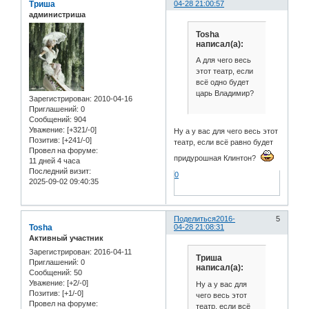
Триша
04-28 21:00:57
администриша
Tosha
написал(а):
А для чего весь
этот театр, если
всё одно будет
царь Владимир?
Зарегистрирован
: 2010-04-16
Приглашений:
0
Сообщений:
904
Уважение:
[+321/-0]
Ну а у вас для чего весь этот
Позитив:
[+241/-0]
театр, если всё равно будет
Провел на форуме:
придурошная Клинтон?
11 дней 4 часа
Последний визит:
0
2025-09-02 09:40:35
Поделиться
2016-
5
Tosha
04-28 21:08:31
Активный участник
Зарегистрирован
: 2016-04-11
Триша
Приглашений:
0
написал(а):
Сообщений:
50
Уважение:
[+2/-0]
Ну а у вас для
Позитив:
[+1/-0]
чего весь этот
Провел на форуме:
театр. если всё