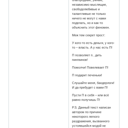
благородные, умные,
независимо мыслящие,
свободолюбивые и
талантливые не только
ничего не могут с нами
поделать, но и как-то
объяснить этот феномен.
Меж тем секрет прост:
У кого-то есть деньги, у кого-
то – власть. А у нас есть П!
П позволяет п...дить
пингвинов!
Помолчи! Повелевает П!
П подарит печеньки!
Слушайте меня, бандерлоги!
И да пребудет с вами П!
Пусти П в себя – или всё
равно получишь П!
P.S. Данный текст написан
автором по причине
некоторого легкого
раздражения, вызванного
устоявшейся модой не