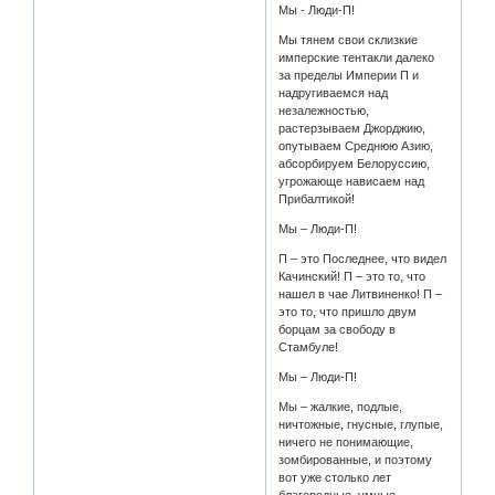
Мы - Люди-П!
Мы тянем свои склизкие
имперские тентакли далеко
за пределы Империи П и
надругиваемся над
незалежностью,
растерзываем Джорджию,
опутываем Среднюю Азию,
абсорбируем Белоруссию,
угрожающе нависаем над
Прибалтикой!
Мы – Люди-П!
П – это Последнее, что видел
Качинский! П – это то, что
нашел в чае Литвиненко! П –
это то, что пришло двум
борцам за свободу в
Стамбуле!
Мы – Люди-П!
Мы – жалкие, подлые,
ничтожные, гнусные, глупые,
ничего не понимающие,
зомбированные, и поэтому
вот уже столько лет