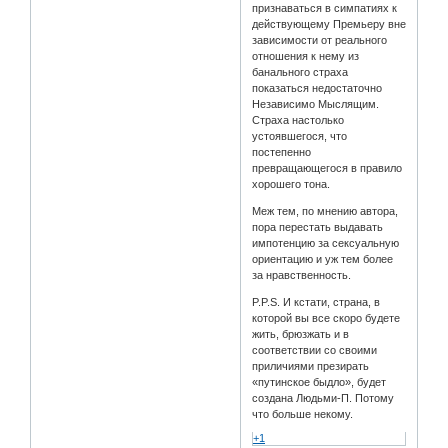
признаваться в симпатиях к
действующему Премьеру вне
зависимости от реального
отношения к нему из
банального страха
показаться недостаточно
Независимо Мыслящим.
Страха настолько
устоявшегося, что
постепенно
превращающегося в правило
хорошего тона.
Меж тем, по мнению автора,
пора перестать выдавать
импотенцию за сексуальную
ориентацию и уж тем более
за нравственность.
P.P.S. И кстати, страна, в
которой вы все скоро будете
жить, брюзжать и в
соответствии со своими
приличиями презирать
«путинское быдло», будет
создана Людьми-П. Потому
что больше некому.
+1