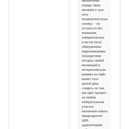
бюллетеней
(приди такое
желание в чью-
нить
незаконопослушную
голову) - не
останется без
внимания,
избирательные
участки (все)
оборудованы
видеокамерами,
посредством
которых любой
желающий в
интернетовском
режиме он-лайн
может хоть
целый день
следить за тем,
как идёт процесс
на любом
избирательном
участке,
назначили нового
председателя
ЦИК,
удовлетворив