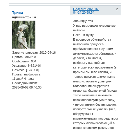
Поделиться
2016-
2
Триша
04-24 20:59:54
администриша
Значицца так.
У нас вызревают очередные
выборы.
Пока - в Думу.
В процессе обустройства
выборного процесса,
приближения его к лучшим
Зарегистрирован
: 2010-04-16
демократиццким образцам, -
Приглашений:
0
делаем, что могём,..
Сообщений:
904
выборы у нас сейчас
Уважение:
[+321/-0]
категорически прозрачные (в
Позитив:
[+241/-0]
прямом смысле слова), и
Провел на форуме:
теперь никакая вложенная в
11 дней 4 часа
плексиглазовые урны для
Последний визит:
голосования аккуратная
2025-09-02 09:40:35
стопочка бюллетеней (приди
такое желание в чью-нить
незаконопослушную голову)
- не останется без внимания,
избирательные участки (все)
оборудованы
видеокамерами, посредством
которых любой желающий в
интернетовском режиме он-