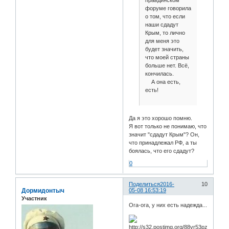
правдинском
форуме говорила
о том, что если
наши сдадут
Крым, то лично
для меня это
будет значить,
что моей страны
больше нет. Всё,
кончилась.
А она есть,
есть!
Да я это хорошо помню.
Я вот только не понимаю, что
значит "сдадут Крым"? Он,
что принадлежал РФ, а ты
боялась, что его сдадут?
0
Поделиться
2016-
10
Дормидонтыч
05-08 16:53:19
Участник
Ога-ога, у них есть надежда...