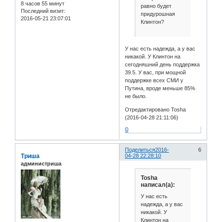
8 часов 55 минут
равно будет
Последний визит:
придурошная
2016-05-21 23:07:01
Клинтон?
У нас есть надежда, а у вас
никакой. У Клинтон на
сегодняшний день поддержка
39.5. У вас, при мощной
поддержке всех СМИ у
Путина, вроде меньше 85%
не было.
Отредактировано Tosha
(2016-04-28 21:11:06)
0
Поделиться
2016-
6
Триша
04-28 22:28:10
администриша
Tosha
написал(а):
У нас есть
надежда, а у вас
никакой. У
Клинтон на