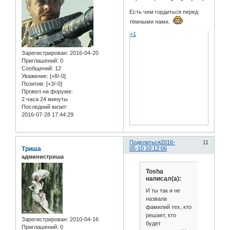
Есть чем гордиться перед
тёмными нами.
+1
Зарегистрирован
: 2016-04-20
Приглашений:
0
Сообщений:
12
Уважение:
[+8/-0]
Позитив:
[+3/-0]
Провел на форуме:
2 часа 24 минуты
Последний визит:
2016-07-28 17:44:29
Поделиться
2016-
11
Триша
05-10 10:12:06
администриша
Tosha
написал(а):
И ты так и не
назвала
фамилий тех, кто
решает, кто
Зарегистрирован
: 2010-04-16
будет
Приглашений:
0