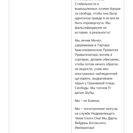
Стабильности и
вымышленных хозяев борцов
за свободу, чтобы она была
идентична правде и не могла
быть опровергнута. Мы
фальсифицируем не
историю, а реальность!
Мы лечим Мечел,
удерживаем в Тартаре
Краснокаменском Прометея
Приватизатора, мочим в
сортирах, делаем обрезание,
чтобы потом ничего обратно
не выросло, учим жен
иностранных наблюдателей
щи варить, выдергиваем
перья у Оранжевой птицы
Свободы. Мы топчем П-
датые Шубы.
Мы – не Божена.
Мы – технотронные назгулы
на службе Недремлющего
Чекистского Ока! Мы Дарты
Вейдеры Ботоксного
Императора!