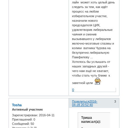
лайн может хоть целый день
следить за тем, как идёт
процесс на любом
избирательном участке,
назначили нового
председателя ЦИК,
удовлетворив либеральные
чаяния и сменив
вызывавшего у либералов
желочно-мозговые спазмы и
колики ватника Чурова на
безупречно либеральную
Памфилову ...
Хотелось бы услышать от
наших западных друзей -
чего нам ещё не хватает,
чтобы стать чуть ближе к
заветной цели
0
Поделиться
2016-
3
Tosha
04-28 20:52:40
Активный участник
Зарегистрирован
: 2016-04-11
Триша
Приглашений:
0
написал(а):
Сообщений:
50
Уважение:
[+2/-0]