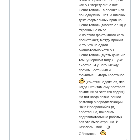
были оформлена. Т.е. Крым
как бы "передали", а вот
Севастополь - в спешке или
по недоумию - нет. И никаких
даже формальных прав на
Севастополь (вместе с ЧФ) у
Украины не было.
И из этого факта много чего
проистекает, между прочим.
И то, что не сдали
окончательно хотя бы
Севастополь (пусть даже и в
том, ущербном виде) - уже
счастье. И у него, между
прочим, есть имя и
фамилия, - Игорь Касатонов
(хочется надеяться, что
когда-нить там ему поставят
памятник за этот его подвиг)
Но вот когда позже зашел
разговор о передислокации
ЧФ в Новороссийск (и,
собственно, начались
подготовительные работы) -
вот это было страшно. И
казалось - всё ... (((
Обошлось ...