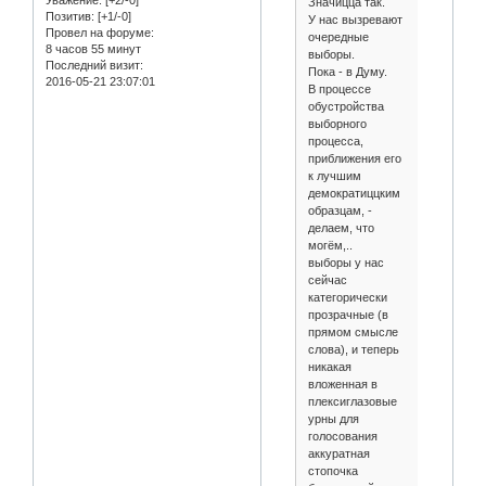
Значицца так.
Позитив:
[+1/-0]
У нас вызревают
Провел на форуме:
очередные
8 часов 55 минут
выборы.
Последний визит:
Пока - в Думу.
2016-05-21 23:07:01
В процессе
обустройства
выборного
процесса,
приближения его
к лучшим
демократиццким
образцам, -
делаем, что
могём,..
выборы у нас
сейчас
категорически
прозрачные (в
прямом смысле
слова), и теперь
никакая
вложенная в
плексиглазовые
урны для
голосования
аккуратная
стопочка