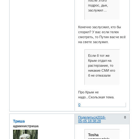
после этого
подрос, дык,
заслужил ...
Конечно заслусжил, кто бы
спорил? У вас если телек
смотреть, то Путин васче всё
на свете заслужил.
Если б тот же
Крым отдал на
растерзание, то
никакие СМИ его
б не отмазали
Про Крым не
надо...Скользкая тема.
0
Поделиться
2016-
8
Триша
05-05 18:38:28
администриша
Tosha