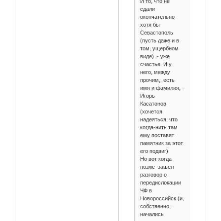
И то, что не
сдали
окончательно
хотя бы
Севастополь
(пусть даже и в
том, ущербном
виде) - уже
счастье. И у
него, между
прочим, есть
имя и фамилия, -
Игорь
Касатонов
(хочется
надеяться, что
когда-нить там
ему поставят
памятник за этот
его подвиг)
Но вот когда
позже зашел
разговор о
передислокации
ЧФ в
Новороссийск (и,
собственно,
начались