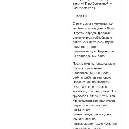
энергии П во Вселенной, –
называем себя
«Люди П».
С того самого момента, как
мы были посвящены в Люди
П путём обряда Продажи и
символически облобызали
сапог Бессмертного Лидера,
получив от него
символическую Подачку, мы
не принадлежим себе.
Презираемые, ненавидимые
любым порядочным
человеком, мы, не щадя
себя, отрабатываем свою
Подачку. Мы приползаем
туда, где люди отважно
заявляют, что они против П, и
трусливо шепчем, что мы за.
Мы подделываем протоколы,
подмешиваем полоний,
поставляем
противовоздушные пушки.
Мы специально
придумываем такую ложь про
иллюзорные плюсы