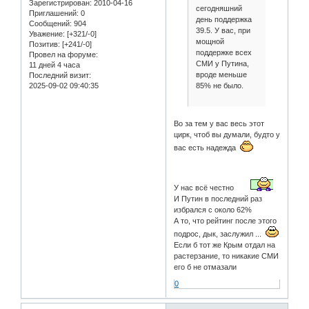
Зарегистрирован
: 2010-04-16
сегодняшний
Приглашений:
0
день поддержка
Сообщений:
904
39.5. У вас, при
Уважение:
[+321/-0]
мощной
Позитив:
[+241/-0]
поддержке всех
Провел на форуме:
СМИ у Путина,
11 дней 4 часа
вроде меньше
Последний визит:
85% не было.
2025-09-02 09:40:35
Во за тем у вас весь этот
цирк, чтоб вы думали, будто у
вас есть надежда
У нас всё честно
И Путин в последний раз
избрался с около 62%
А то, что рейтинг после этого
подрос, дык, заслужил ...
Если б тот же Крым отдал на
растерзание, то никакие СМИ
его б не отмазали
0