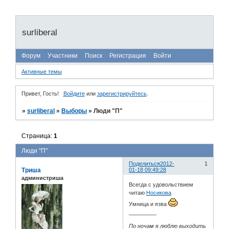
surliberal
Форум
Участники
Поиск
Регистрация
Войти
Активные темы
Привет, Гость!
Войдите
или
зарегистрируйтесь
.
»
surliberal
»
Выборы
»
Люди "П"
Страница:
1
Люди "П"
Поделиться
2012-
1
Триша
01-18 09:49:28
администриша
Всегда с удовольствием
читаю
Носикова
Умница и язва
_________
По ночам я люблю выходить