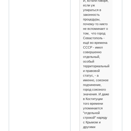
И, кстати говоря,
если уж
упираться в
законность
процедуры,
почему-то никто
не вспоминает о
том, что город
Севастополь -
ещё во времена
СССР - имел
совершенно
отдельный,
особый
территориальный
и правовой
статус, - а
именно, союзное
подчинение,
город союзного
значения. И даже
в Коституции
того времени
упоминается
"отдельной
строкой" наряду
с Крымом и
другими