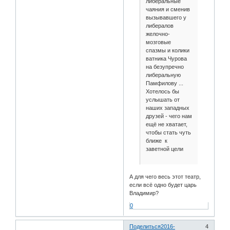
либеральные
чаяния и сменив
вызывавшего у
либералов
желочно-
мозговые
спазмы и колики
ватника Чурова
на безупречно
либеральную
Памфилову ...
Хотелось бы
услышать от
наших западных
друзей - чего нам
ещё не хватает,
чтобы стать чуть
ближе к
заветной цели
А для чего весь этот театр,
если всё одно будет царь
Владимир?
0
Поделиться
2016-
4