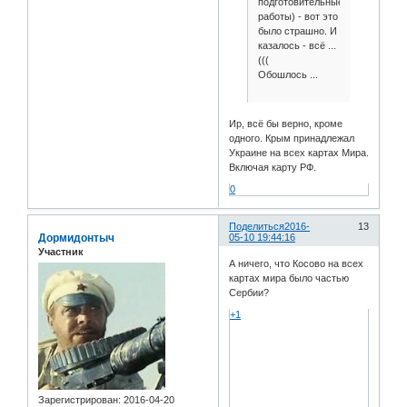
подготовительные
работы) - вот это
было страшно. И
казалось - всё ...
(((
Обошлось ...
Ир, всё бы верно, кроме
одного. Крым принадлежал
Украине на всех картах Мира.
Включая карту РФ.
0
Поделиться
2016-
13
Дормидонтыч
05-10 19:44:16
Участник
А ничего, что Косово на всех
картах мира было частью
Сербии?
+1
Зарегистрирован
: 2016-04-20