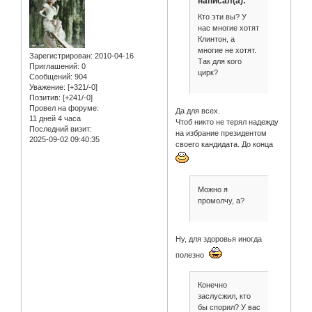
написал(а):
Кто эти вы? У
нас многие хотят
Клинтон, а
многие не хотят.
Зарегистрирован
: 2010-04-16
Так для кого
Приглашений:
0
цирк?
Сообщений:
904
Уважение:
[+321/-0]
Позитив:
[+241/-0]
Провел на форуме:
Да для всех.
11 дней 4 часа
Чтоб никто не терял надежду
Последний визит:
на избрание президентом
2025-09-02 09:40:35
своего кандидата. До конца
Можно я
промолчу, а?
Ну, для здоровья иногда
полезно
Конечно
заслусжил, кто
бы спорил? У вас