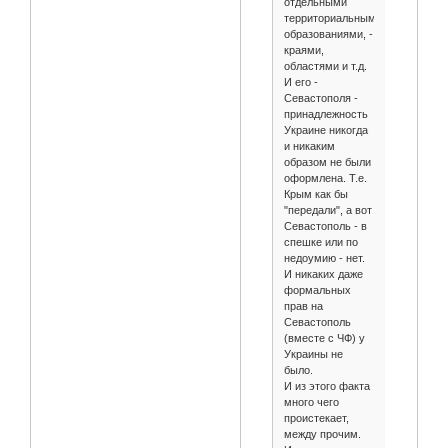
отдельными
территориальными
образованиями, -
краями,
областями и т.д.
И его -
Севастополя -
принадлежность
Украине никогда
и никаким
образом не были
оформлена. Т.е.
Крым как бы
"передали", а вот
Севастополь - в
спешке или по
недоумию - нет.
И никаких даже
формальных
прав на
Севастополь
(вместе с ЧФ) у
Украины не
было.
И из этого факта
много чего
проистекает,
между прочим.