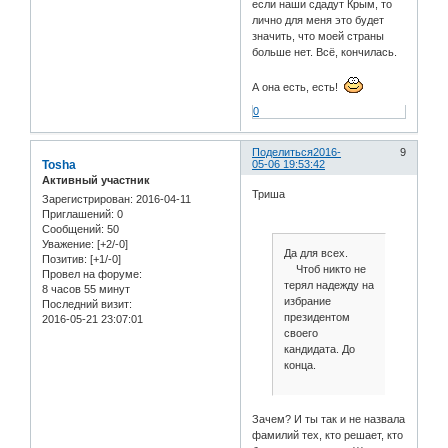
если наши сдадут Крым, то
лично для меня это будет
значить, что моей страны
больше нет. Всё, кончилась.
А она есть, есть!
0
Поделиться
2016-
9
Tosha
05-06 19:53:42
Активный участник
Триша
Зарегистрирован
: 2016-04-11
Приглашений:
0
Сообщений:
50
Уважение:
[+2/-0]
Да для всех.
Позитив:
[+1/-0]
Чтоб никто не
Провел на форуме:
терял надежду на
8 часов 55 минут
избрание
Последний визит:
президентом
2016-05-21 23:07:01
своего
кандидата. До
конца.
Зачем? И ты так и не назвала
фамилий тех, кто решает, кто