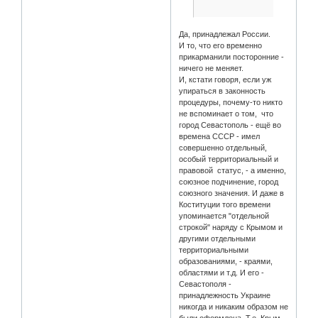
Да, принадлежал России.
И то, что его временно
прикарманили посторонние -
ничего не меняет.
И, кстати говоря, если уж
упираться в законность
процедуры, почему-то никто
не вспоминает о том, что
город Севастополь - ещё во
времена СССР - имел
совершенно отдельный,
особый территориальный и
правовой статус, - а именно,
союзное подчинение, город
союзного значения. И даже в
Коституции того времени
упоминается "отдельной
строкой" наряду с Крымом и
другими отдельными
территориальными
образованиями, - краями,
областями и т.д. И его -
Севастополя -
принадлежность Украине
никогда и никаким образом не