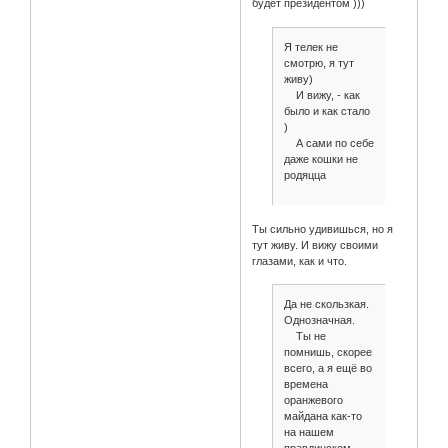
будет президентом )))
Я телек не
смотрю, я тут
живу)
И вижу, - как
было и как стало
)
А сами по себе
даже кошки не
родяцца
Ты сильно удивишься, но я
тут живу. И вижу своими
глазами, как и что.
Да не скользкая.
Однозначная.
Ты не
помнишь, скорее
всего, а я ещё во
времена
оранжевого
майдана как-то
на нашем