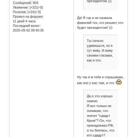
президентом )))
Сообщений:
904
Уважение:
[+321/-0]
Позитив:
[+241/-0]
Провел на форуме:
Да! Я так и не назвала
11 дней 4 часа
фамилий тех, кто решает, кто
Последний визит:
будет президентом! )))
2025-09-02 09:40:35
Ты сильно
удивишься, но я
тут живу. И вижу
своими глазами,
как и что.
Ну так я ж тебя и спрашиваю,
как оно у вас там, и что
Да я это хорошо
помню.
Я вот только не
понимаю, что
значит "сдадут
Крым"? Он, что
принадлежал РФ,
а ты боялась, что
его сдадут?