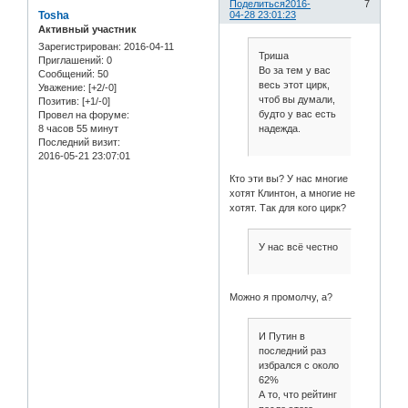
Поделиться
2016-
7
Tosha
04-28 23:01:23
Активный участник
Зарегистрирован
: 2016-04-11
Триша
Приглашений:
0
Во за тем у вас
Сообщений:
50
весь этот цирк,
Уважение:
[+2/-0]
чтоб вы думали,
Позитив:
[+1/-0]
будто у вас есть
Провел на форуме:
8 часов 55 минут
надежда.
Последний визит:
2016-05-21 23:07:01
Кто эти вы? У нас многие
хотят Клинтон, а многие не
хотят. Так для кого цирк?
У нас всё честно
Можно я промолчу, а?
И Путин в
последний раз
избрался с около
62%
А то, что рейтинг