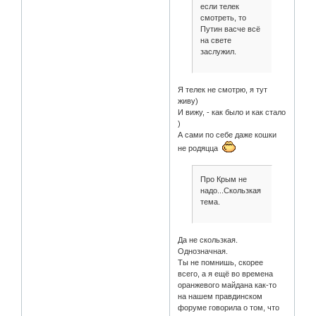
если телек
смотреть, то
Путин васче всё
на свете
заслужил.
Я телек не смотрю, я тут
живу)
И вижу, - как было и как стало
)
А сами по себе даже кошки
не родяцца
Про Крым не
надо...Скользкая
тема.
Да не скользкая.
Однозначная.
Ты не помнишь, скорее
всего, а я ещё во времена
оранжевого майдана как-то
на нашем правдинском
форуме говорила о том, что