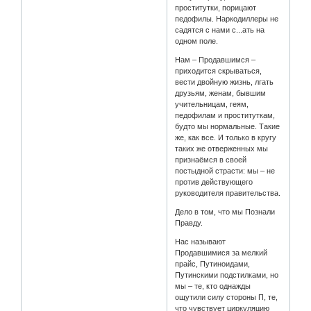
проститутки, порицают
педофилы. Наркодиллеры не
садятся с нами с...ать на
одном поле.
Нам – Продавшимся –
приходится скрываться,
вести двойную жизнь, лгать
друзьям, женам, бывшим
учительницам, геям,
педофилам и проституткам,
будто мы нормальные. Такие
же, как все. И только в кругу
таких же отверженных мы
признаёмся в своей
постыдной страсти: мы – не
против действующего
руководителя правительства.
Дело в том, что мы Познали
Правду.
Нас называют
Продавшимися за мелкий
прайс, Путиноидами,
Путинскими подстилками, но
мы – те, кто однажды
ощутили силу стороны П, те,
что чувствует циркуляцию