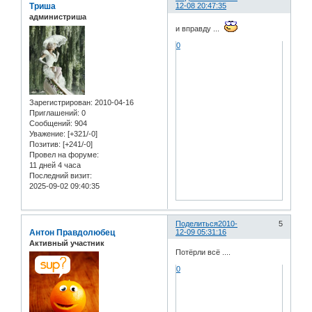
Триша
12-08 20:47:35
администриша
и вправду ...
0
Зарегистрирован
: 2010-04-16
Приглашений:
0
Сообщений:
904
Уважение:
[+321/-0]
Позитив:
[+241/-0]
Провел на форуме:
11 дней 4 часа
Последний визит:
2025-09-02 09:40:35
Поделиться
2010-
5
Антон Правдолюбец
12-09 05:31:16
Активный участник
Потёрли всё ....
0