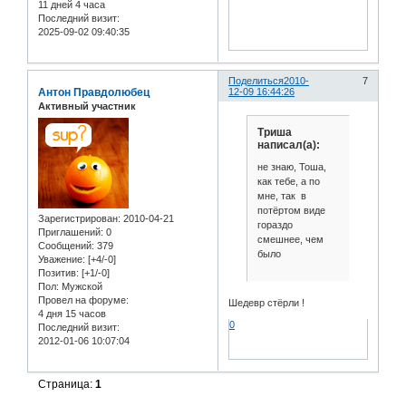
11 дней 4 часа
Последний визит:
2025-09-02 09:40:35
Поделиться
2010-
7
Антон Правдолюбец
12-09 16:44:26
Активный участник
Триша
написал(а):
не знаю, Тоша,
как тебе, а по
мне, так в
потёртом виде
Зарегистрирован
: 2010-04-21
гораздо
Приглашений:
0
смешнее, чем
Сообщений:
379
было
Уважение:
[+4/-0]
Позитив:
[+1/-0]
Пол:
Мужской
Провел на форуме:
Шедевр стёрли !
4 дня 15 часов
0
Последний визит:
2012-01-06 10:07:04
Страница:
1