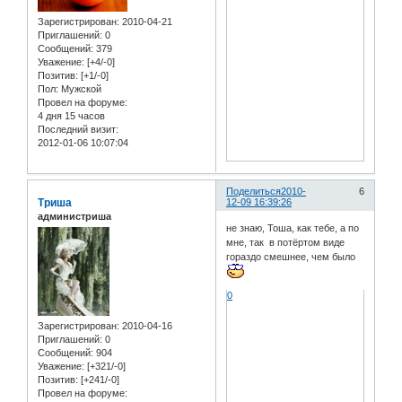
Зарегистрирован
: 2010-04-21
Приглашений:
0
Сообщений:
379
Уважение:
[+4/-0]
Позитив:
[+1/-0]
Пол:
Мужской
Провел на форуме:
4 дня 15 часов
Последний визит:
2012-01-06 10:07:04
Поделиться
2010-
6
Триша
12-09 16:39:26
администриша
не знаю, Тоша, как тебе, а по
мне, так в потёртом виде
гораздо смешнее, чем было
0
Зарегистрирован
: 2010-04-16
Приглашений:
0
Сообщений:
904
Уважение:
[+321/-0]
Позитив:
[+241/-0]
Провел на форуме: