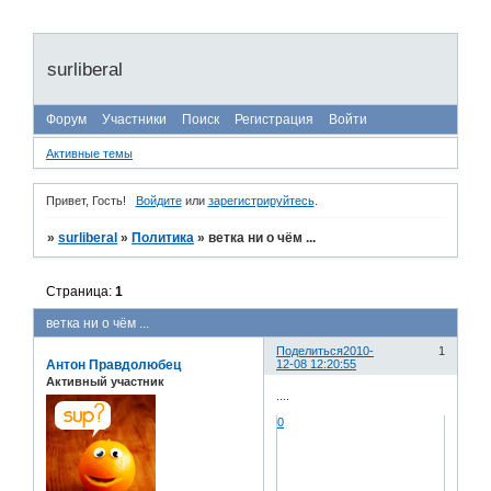
surliberal
Форум
Участники
Поиск
Регистрация
Войти
Активные темы
Привет, Гость!
Войдите
или
зарегистрируйтесь
.
»
surliberal
»
Политика
»
ветка ни о чём ...
Страница:
1
ветка ни о чём ...
Поделиться
2010-
1
Антон Правдолюбец
12-08 12:20:55
Активный участник
....
0