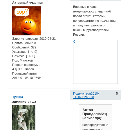
Активный участник
Впервые в лапы
американских спецслужб
попал агент , который
непосредственно подчинялся
и получал приказы от
высшых руководителей
России.
Зарегистрирован
: 2010-04-21
0
Приглашений:
0
Сообщений:
379
Уважение:
[+4/-0]
Позитив:
[+1/-0]
Пол:
Мужской
Провел на форуме:
4 дня 15 часов
Последний визит:
2012-01-06 10:07:04
Поделиться
2010-
5
Триша
11-16 11:46:10
администриша
Антон
Правдолюбец
написал(а):
непосредственно
подчинялся и