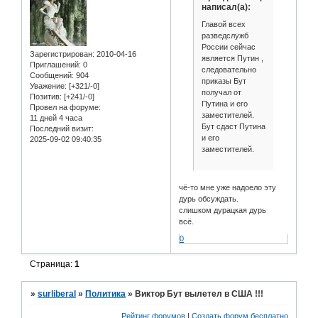
написал(а):
Главой всех
разведслужб
России сейчас
Зарегистрирован
: 2010-04-16
является Путин ,
Приглашений:
0
следовательно
Сообщений:
904
приказы Бут
Уважение:
[+321/-0]
получал от
Позитив:
[+241/-0]
Путина и его
Провел на форуме:
заместителей.
11 дней 4 часа
Бут сдаст Путина
Последний визит:
и его
2025-09-02 09:40:35
заместителей.
чё-то мне уже надоело эту
дурь обсуждать.
слишком дурацкая дурь
всё.
0
Страница:
1
»
surliberal
»
Политика
»
Виктор Бут вылетел в США !!!
Рейтинг форумов
|
Создать форум бесплатно