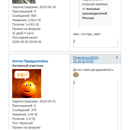
получал приказы
Зарегистрирован
: 2010-04-16
от
высшых
Приглашений:
0
руководителей
Сообщений:
904
России
.
Уважение:
[+321/-0]
Позитив:
[+241/-0]
Провел на форуме:
11 дней 4 часа
имя, сестра, имя!
Последний визит:
0
2025-09-02 09:40:35
Поделиться
2010-
6
Антон Правдолюбец
11-16 11:47:01
Активный участник
Да вы сами догадываетесь
0
Зарегистрирован
: 2010-04-21
Приглашений:
0
Сообщений:
379
Уважение:
[+4/-0]
Позитив:
[+1/-0]
Пол:
Мужской
Провел на форуме: