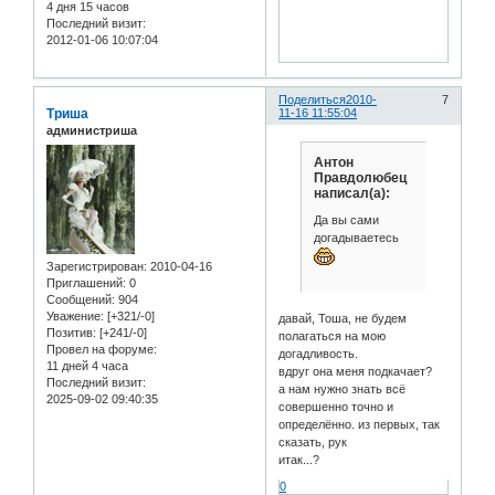
4 дня 15 часов
Последний визит:
2012-01-06 10:07:04
Поделиться
2010-
7
Триша
11-16 11:55:04
администриша
Антон
Правдолюбец
написал(а):
Да вы сами
догадываетесь
Зарегистрирован
: 2010-04-16
Приглашений:
0
Сообщений:
904
Уважение:
[+321/-0]
давай, Тоша, не будем
Позитив:
[+241/-0]
полагаться на мою
Провел на форуме:
догадливость.
11 дней 4 часа
вдруг она меня подкачает?
Последний визит:
а нам нужно знать всё
2025-09-02 09:40:35
совершенно точно и
определённо. из первых, так
сказать, рук
итак...?
0