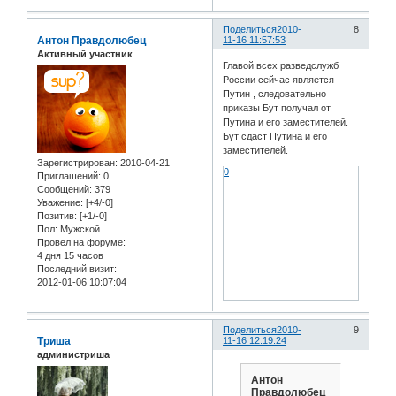
Поделиться
2010-
8
Антон Правдолюбец
11-16 11:57:53
Активный участник
Главой всех разведслужб
России сейчас является
Путин , следовательно
приказы Бут получал от
Путина и его заместителей.
Бут сдаст Путина и его
заместителей.
Зарегистрирован
: 2010-04-21
0
Приглашений:
0
Сообщений:
379
Уважение:
[+4/-0]
Позитив:
[+1/-0]
Пол:
Мужской
Провел на форуме:
4 дня 15 часов
Последний визит:
2012-01-06 10:07:04
Поделиться
2010-
9
Триша
11-16 12:19:24
администриша
Антон
Правдолюбец