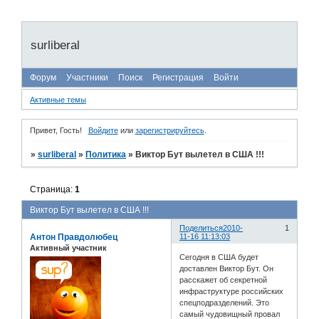
surliberal
Форум
Участники
Поиск
Регистрация
Войти
Активные темы
Привет, Гость!
Войдите
или
зарегистрируйтесь
.
»
surliberal
»
Политика
»
Виктор Бут вылетел в США !!!
Страница:
1
Виктор Бут вылетел в США !!!
Поделиться
2010-
1
Антон Правдолюбец
11-16 11:13:03
Активный участник
Сегодня в США будет
доставлен Виктор Бут. Он
расскажет об секретной
инфраструктуре российских
спецподразделений. Это
самый чудовищный провал