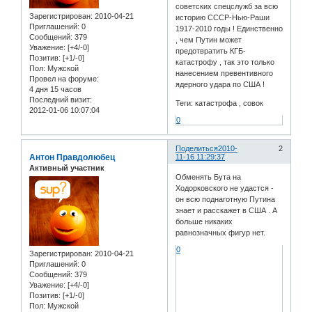
советских спецслужб за всю
Зарегистрирован
: 2010-04-21
историю СССР-Нью-Раши
Приглашений:
0
1917-2010 годы ! Единственно
Сообщений:
379
, чем Путин может
Уважение:
[+4/-0]
предотвратить КГБ-
Позитив:
[+1/-0]
катастрофу , так это только
Пол:
Мужской
нанесением превентивного
Провел на форуме:
ядерного удара по США !
4 дня 15 часов
Последний визит:
Теги: катастрофа , совок
2012-01-06 10:07:04
0
Поделиться
2010-
2
Антон Правдолюбец
11-16 11:29:37
Активный участник
Обменять Бута на
Ходорковского не удастся -
он всю поднаготную Путина
знает и расскажет в США . А
больше никаких
равнозначных фигур нет.
0
Зарегистрирован
: 2010-04-21
Приглашений:
0
Сообщений:
379
Уважение:
[+4/-0]
Позитив:
[+1/-0]
Пол:
Мужской