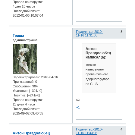
Провел на форуме:
4 дня 15 часов
Последний визит:
2012-01-06 10:07:04
Поделиться
2010-
3
Триша
11-16 11:31:05
администриша
Антон
Правдолюбец
написал(а):
только
нанесением
превентивного
Зарегистрирован
: 2010-04-16
ядерного удара
Приглашений:
0
по США !
Сообщений:
904
Уважение:
[+321/-0]
Позитив:
[+241/-0]
Провел на форуме:
ой
11 дней 4 часа
+1
Последний визит:
2025-09-02 09:40:35
Поделиться
2010-
4
Антон Правдолюбец
11-16 11:43:08