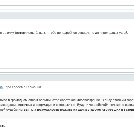
в личку (потерялось, бля...), я тебе поподробнее отпишу, не для проходных ушей.
ка
- про евреев в Германии.
нила в громадном своем большинстве советское мировоззрение. В силу этого им гора
телевидение источник информации и школа жизни. Будучи «еврейской» только по назва
волей судьбы им
выпала возможность пожить на халяву за счет сгоревших в газов
сть.