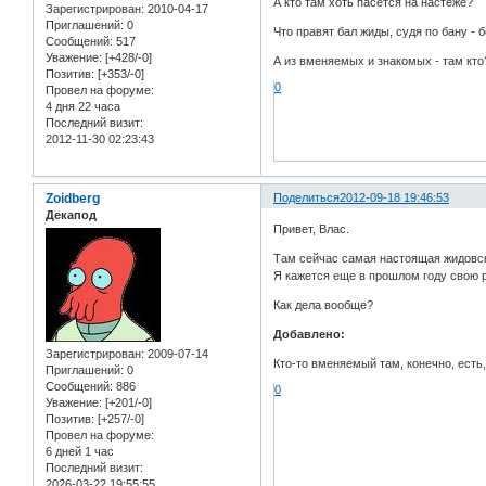
А кто там хоть пасётся на настеже?
Зарегистрирован
: 2010-04-17
Приглашений:
0
Что правят бал жиды, судя по бану - 
Сообщений:
517
Уважение:
[+428/-0]
А из вменяемых и знакомых - там кто
Позитив:
[+353/-0]
0
Провел на форуме:
4 дня 22 часа
Последний визит:
2012-11-30 02:23:43
Zoidberg
Поделиться
2012-09-18 19:46:53
Декапод
Привет, Влас.
Там сейчас самая настоящая жидовс
Я кажется еще в прошлом году свою р
Как дела вообще?
Добавлено:
Зарегистрирован
: 2009-07-14
Кто-то вменяемый там, конечно, есть
Приглашений:
0
Сообщений:
886
0
Уважение:
[+201/-0]
Позитив:
[+257/-0]
Провел на форуме:
6 дней 1 час
Последний визит:
2026-03-22 19:55:55