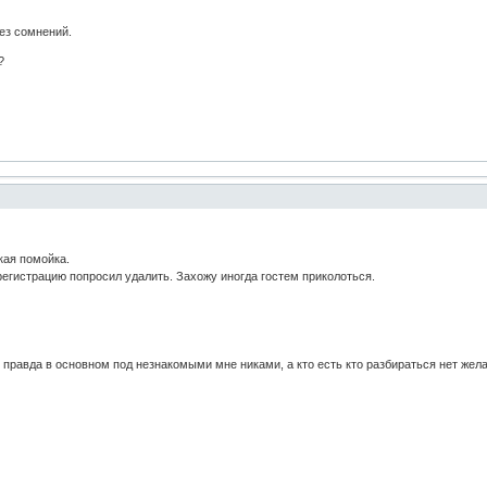
без сомнений.
?
кая помойка.
егистрацию попросил удалить. Захожу иногда гостем приколоться.
, правда в основном под незнакомыми мне никами, а кто есть кто разбираться нет жела