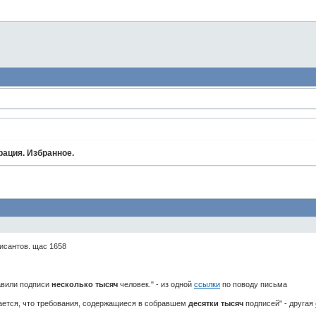
ация. Избранное.
исантов. щас 1658
тавили подписи
несколько тысяч
человек." - из одной
ссылки
по поводу письма
чается, что требования, содержащиеся в собравшем
десятки тысяч
подписей" - другая