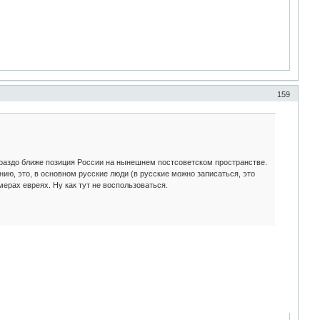
159
раздо ближе позиция России на нынешнем постсоветском пространстве.
ию, это, в основном русские люди (в русские можно записаться, это
ерах евреях. Ну как тут не воспользоваться.