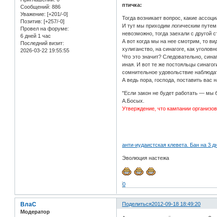
птичка:
Сообщений:
886
Уважение:
[+201/-0]
Тогда возникает вопрос, какие ассоц
Позитив:
[+257/-0]
И тут мы приходим логическим путем 
Провел на форуме:
невозможно, тогда заехали с другой 
6 дней 1 час
А вот когда мы на нее смотрим, то в
Последний визит:
хулиганство, на синагоге, как уголов
2026-03-22 19:55:55
Что это значит? Следовательно, сина
иная. И вот те же постояльцы синаго
сомнительное удовольствие наблюдат
А ведь пора, господа, поставить вас 
"Если закон не будет работать — мы 
А.Босых.
Утверждение, что кампании организов
анти-иудаистская клевета. Бан на 3 д
Эволюция настежа
0
ВлаС
Поделиться
2012-09-18 18:49:20
Модератор