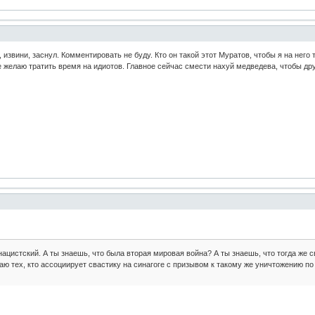
 извини, заснул. Комментировать не буду. Кто он такой этот Муратов, чтобы я на него
е желаю тратить время на идиотов. Главное сейчас смести нахуй медведева, чтобы д
нацистский. А ты знаешь, что была вторая мировая война? А ты знаешь, что тогда же
аю тех, кто ассоциирует свастику на синагоге с призывом к такому же уничтожению по