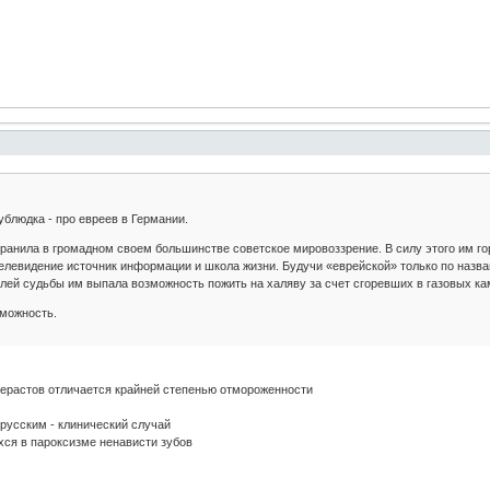
ублюдка - про евреев в Германии.
нила в громадном своем большинстве советское мировоззрение. В силу этого им го
телевидение источник информации и школа жизни. Будучи «еврейской» только по назван
олей судьбы им выпала возможность пожить на халяву за счет сгоревших в газовых кам
зможность.
берастов отличается крайней степенью отмороженности
 русским - клинический случай
ся в пароксизме ненависти зубов