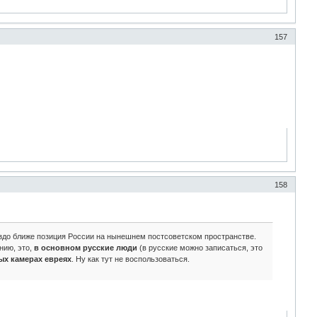
157
158
здо ближе позиция России на нынешнем постсоветском пространстве.
нию, это,
в основном русские люди
(в русские можно записаться, это
ых камерах евреях
. Ну как тут не воспользоваться.