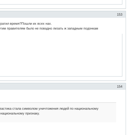
153
 тратил время?Пошли их всех нах.
ругим правителям было не повадно лизать ж западным подонкам
154
 свастика стала символом уничтожения людей по национальному
 национальному признаку.