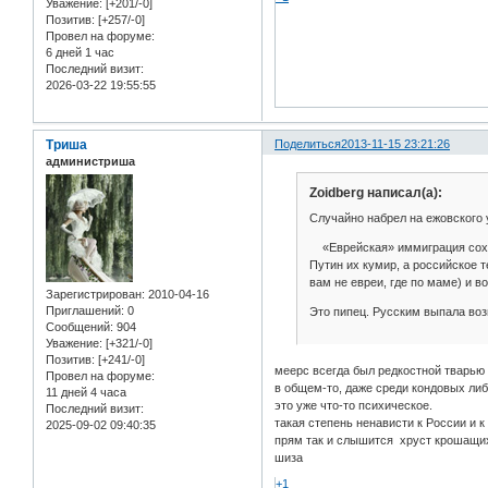
Уважение:
[+201/-0]
Позитив:
[+257/-0]
Провел на форуме:
6 дней 1 час
Последний визит:
2026-03-22 19:55:55
Триша
Поделиться
2013-11-15 23:21:26
администриша
Zoidberg написал(а):
Случайно набрел на ежовского 
«Еврейская» иммиграция сохра
Путин их кумир, а российское 
вам не евреи, где по маме) и в
Зарегистрирован
: 2010-04-16
Приглашений:
0
Это пипец. Русским выпала во
Сообщений:
904
Уважение:
[+321/-0]
Позитив:
[+241/-0]
меерс всегда был редкостной тварью
Провел на форуме:
в общем-то, даже среди кондовых ли
11 дней 4 часа
это уже что-то психическое.
Последний визит:
такая степень ненависти к России и к
2025-09-02 09:40:35
прям так и слышится хруст крошащих
шиза
+1