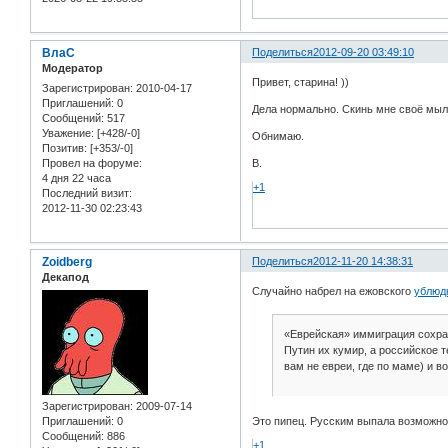
ВлаС
Поделиться
2012-09-20 03:49:10
Модератор
Привет, старина! ))
Зарегистрирован
: 2010-04-17
Приглашений:
0
Дела нормально. Скинь мне своё мыло 
Сообщений:
517
Уважение:
[+428/-0]
Обнимаю.
Позитив:
[+353/-0]
Провел на форуме:
В.
4 дня 22 часа
+1
Последний визит:
2012-11-30 02:23:43
Zoidberg
Поделиться
2012-11-20 14:38:31
Декапод
Случайно набрел на ежовского
ублюд
«Еврейская» иммиграция сохра
Путин их кумир, а российское 
вам не евреи, где по маме) и 
Зарегистрирован
: 2009-07-14
Это пипец. Русским выпала возможно
Приглашений:
0
Сообщений:
886
+1