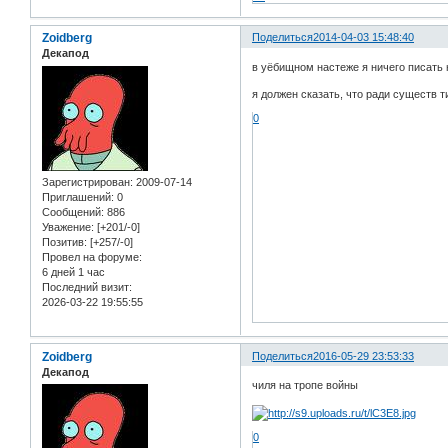
Zoidberg
Поделиться
2014-04-03 15:48:40
Декапод
в уёбищном настеже я ничего писать 
я должен сказать, что ради существ т
0
Зарегистрирован
: 2009-07-14
Приглашений:
0
Сообщений:
886
Уважение:
[+201/-0]
Позитив:
[+257/-0]
Провел на форуме:
6 дней 1 час
Последний визит:
2026-03-22 19:55:55
Zoidberg
Поделиться
2016-05-29 23:53:33
Декапод
чиля на тропе войны
0