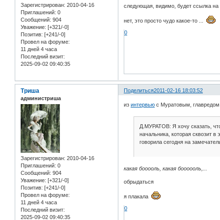
Зарегистрирован
: 2010-04-16
следующая, видимо, будет ссылка на
Приглашений:
0
Сообщений:
904
нет, это просто чудо какое-то ...
Уважение:
[+321/-0]
0
Позитив:
[+241/-0]
Провел на форуме:
11 дней 4 часа
Последний визит:
2025-09-02 09:40:35
Триша
Поделиться
2011-02-16 18:03:52
администриша
из
интервью
с Муратовым, главредом 
Д.МУРАТОВ: Я хочу сказать, что
начальника, которая сквозит в э
говорила сегодня на замечател
Зарегистрирован
: 2010-04-16
Приглашений:
0
какая бооооль, какая боооооль,...
Сообщений:
904
Уважение:
[+321/-0]
обрыдаться
Позитив:
[+241/-0]
Провел на форуме:
я плакала
11 дней 4 часа
0
Последний визит:
2025-09-02 09:40:35