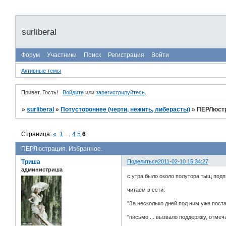
surliberal
Форум
Участники
Поиск
Регистрация
Войти
Активные темы
Привет, Гость!
Войдите
или
зарегистрируйтесь
.
»
surliberal
»
Потустороннее (черти, нежить, либерасты)
»
ПЕРЛюстр
Страница:
«
1
…
4
5
6
ПЕРЛюстрация. Избранное.
Триша
Поделиться
2011-02-10 15:34:27
администриша
с утра было около полутора тыщ подп
читаем в сети:
"За несколько дней под ним уже пос
"письмо ... вызвало поддержку, отме