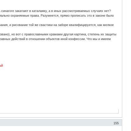
а синагоге закатают в каталажку, а в иных рассмотриваемых случаях нет?
иально охраняемые права. Разумеется, прямо прописать это в законе было
вания, и рисование той же свастики на заборе квалифицируется, как мелкое
овано), но вот с православными храмами другая картина, степень их защиты
правных действий в отношении объектов иной конфессии. Что мы и имеем
ый
155