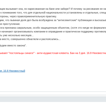
иации вызывает она, но нарисованная на бане или заборе? И почему за рисование ее н
к пониманию того, что для отдельной национальности установлены и отдельные, спец
стороны, через правоприменительную практику.
идим, что львиная доля дел была возбуждена за "антисемитские" публикации и высказы
ное преступление.
гога признана сакральным, особо защищенным объектом, (хотя это нигде не формализ
ги начинают организовывать компании в оправдание и практически поддержку противо
ь уже несколько месяцев...
на место, совершенно обнаглели и распоясались...
будем вместо закона".
ывают "постояльцы синагог" - анти-иудаистская клевета. Бан на 3 дня. 16.8 Неизвестн
ня. 16.8 Неизвестный