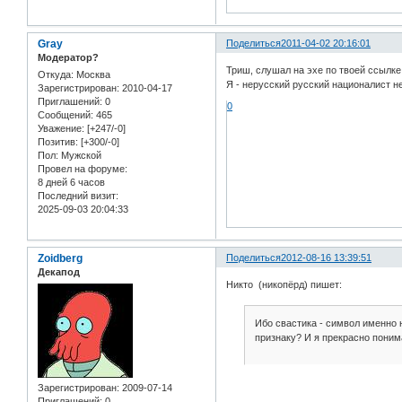
Gray
Поделиться
2011-04-02 20:16:01
Модератор?
Триш, слушал на эхе по твоей ссылке,
Откуда:
Москва
Я - нерусский русский националист н
Зарегистрирован
: 2010-04-17
Приглашений:
0
0
Сообщений:
465
Уважение:
[+247/-0]
Позитив:
[+300/-0]
Пол:
Мужской
Провел на форуме:
8 дней 6 часов
Последний визит:
2025-09-03 20:04:33
Zoidberg
Поделиться
2012-08-16 13:39:51
Декапод
Никто (никопёрд) пишет:
Ибо свастика - символ именно 
признаку? И я прекрасно поним
Зарегистрирован
: 2009-07-14
Приглашений:
0