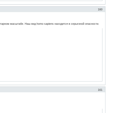
160
анетарном масштабе. Наш вид homo sapiens находится в серьезной опасности.
161