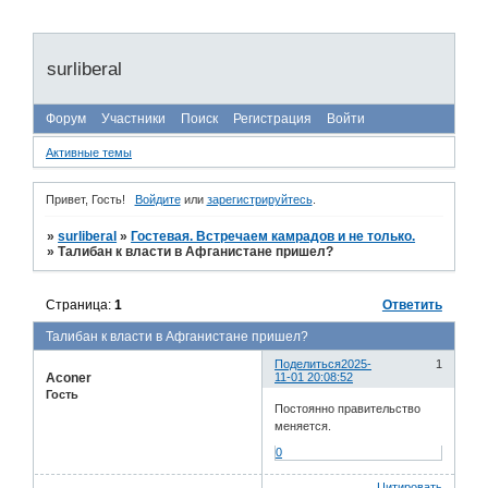
surliberal
Форум
Участники
Поиск
Регистрация
Войти
Активные темы
Привет, Гость!
Войдите
или
зарегистрируйтесь
.
»
surliberal
»
Гостевая. Встречаем камрадов и не только.
»
Талибан к власти в Афганистане пришел?
Страница:
1
Ответить
Талибан к власти в Афганистане пришел?
Поделиться
2025-
1
Aconer
11-01 20:08:52
Гость
Постоянно правительство
меняется.
0
Цитировать