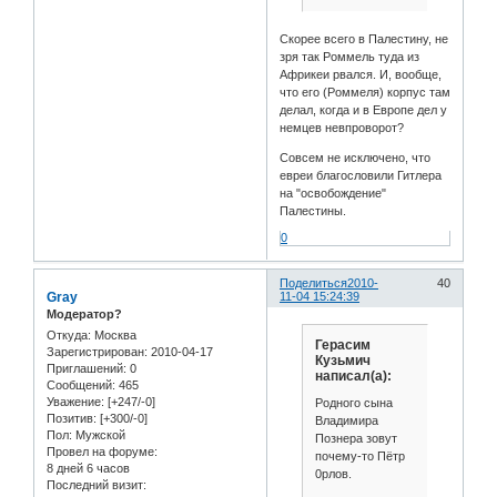
Скорее всего в Палестину, не
зря так Роммель туда из
Африкеи рвался. И, вообще,
что его (Роммеля) корпус там
делал, когда и в Европе дел у
немцев невпроворот?
Совсем не исключено, что
евреи благословили Гитлера
на "освобождение"
Палестины.
0
Поделиться
2010-
40
Gray
11-04 15:24:39
Модератор?
Откуда:
Москва
Герасим
Зарегистрирован
: 2010-04-17
Кузьмич
Приглашений:
0
написал(а):
Сообщений:
465
Уважение:
[+247/-0]
Родного сына
Позитив:
[+300/-0]
Владимира
Пол:
Мужской
Познера зовут
Провел на форуме:
почему-то Пётр
8 дней 6 часов
0рлов.
Последний визит: