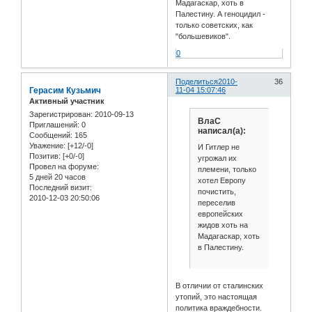
Мадагаскар, хоть в
Палестину. А геноцидил -
только советских, как
"большевиков".
0
Поделиться
2010-
36
Герасим Кузьмич
11-04 15:07:46
Активный участник
Зарегистрирован
: 2010-09-13
ВлаС
Приглашений:
0
написал(а):
Сообщений:
165
Уважение:
[+12/-0]
И Гитлер не
Позитив:
[+0/-0]
угрожал их
Провел на форуме:
племени, только
5 дней 20 часов
хотел Европу
Последний визит:
почистить,
2010-12-03 20:50:06
переселив
европейских
жидов хоть на
Мадагаскар, хоть
в Палестину.
В отличии от сталинских
утопий, это настоящая
политика враждебности.