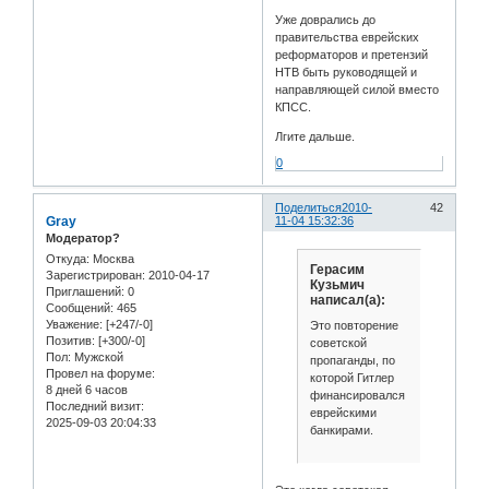
Уже доврались до
правительства еврейских
реформаторов и претензий
НТВ быть руководящей и
направляющей силой вместо
КПСС.
Лгите дальше.
0
Поделиться
2010-
42
Gray
11-04 15:32:36
Модератор?
Откуда:
Москва
Герасим
Зарегистрирован
: 2010-04-17
Кузьмич
Приглашений:
0
написал(а):
Сообщений:
465
Уважение:
[+247/-0]
Это повторение
Позитив:
[+300/-0]
советской
Пол:
Мужской
пропаганды, по
Провел на форуме:
которой Гитлер
8 дней 6 часов
финансировался
Последний визит:
еврейскими
2025-09-03 20:04:33
банкирами.