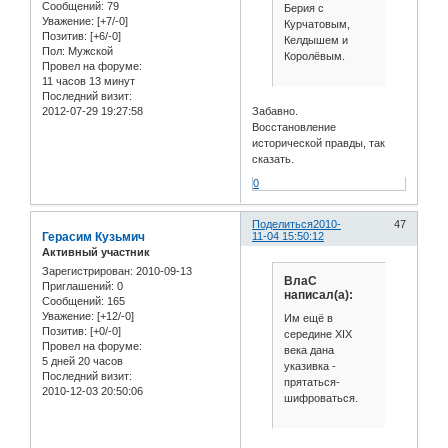
Сообщений:
79
Берия с
Уважение:
[+7/-0]
Курчатовым,
Позитив:
[+6/-0]
Келдышем и
Пол:
Мужской
Королёвым.
Провел на форуме:
11 часов 13 минут
Последний визит:
Забавно.
2012-07-29 19:27:58
Восстановление
исторической правды, так
сказать.
0
Поделиться
2010-
47
Герасим Кузьмич
11-04 15:50:12
Активный участник
Зарегистрирован
: 2010-09-13
ВлаС
Приглашений:
0
написал(а):
Сообщений:
165
Уважение:
[+12/-0]
Им ещё в
Позитив:
[+0/-0]
середине ХIХ
Провел на форуме:
века дана
5 дней 20 часов
указивка -
Последний визит:
прятаться-
2010-12-03 20:50:06
шифроваться.