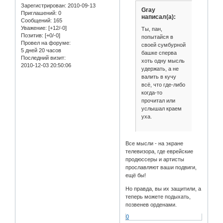
Зарегистрирован
: 2010-09-13
Gray
Приглашений:
0
написал(а):
Сообщений:
165
Уважение:
[+12/-0]
Ты, пан,
Позитив:
[+0/-0]
попытайся в
Провел на форуме:
своей сумбурной
5 дней 20 часов
башке сперва
Последний визит:
хоть одну мысль
2010-12-03 20:50:06
удержать, а не
валить в кучу
всё, что где-либо
когда-то
прочитал или
услышал краем
уха.
Все мысли - на экране
телевизора, где еврейские
продюссеры и артисты
прославляют ваши подвиги,
ещё бы!
Но правда, вы их защитили, а
теперь можете подыхать,
позвенев орденами.
0