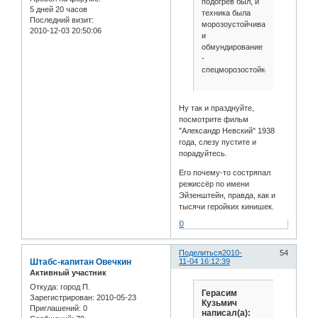
подогрев был, и
5 дней 20 часов
техника была
Последний визит:
морозоустойчивая,
2010-12-03 20:50:06
и
обмундирование
-
спецморозостойкое.
Ну так и празднуйте,
посмотрите фильм
"Александр Невский" 1938
года, слезу пустите и
порадуйтесь.
Его почему-то состряпал
режиссёр по имени
Эйзенштейн, правда, как и
тысячи геройких кинишек.
0
Поделиться
2010-
54
Штабс-капитан Овечкин
11-04 16:12:39
Активный участник
Откуда:
город П.
Герасим
Зарегистрирован
: 2010-05-23
Кузьмич
Приглашений:
0
написал(а):