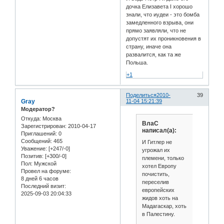
дочка Елизавета I хорошо
знали, что иудеи - это бомба
замедленного взрыва, они
прямо заявляли, что не
допустят их проникновения в
страну, иначе она
развалится, как та же
Польша.
+1
Поделиться
2010-
39
Gray
11-04 15:21:39
Модератор?
Откуда:
Москва
ВлаС
Зарегистрирован
: 2010-04-17
написал(а):
Приглашений:
0
Сообщений:
465
И Гитлер не
Уважение:
[+247/-0]
угрожал их
Позитив:
[+300/-0]
племени, только
Пол:
Мужской
хотел Европу
Провел на форуме:
почистить,
8 дней 6 часов
переселив
Последний визит:
европейских
2025-09-03 20:04:33
жидов хоть на
Мадагаскар, хоть
в Палестину.