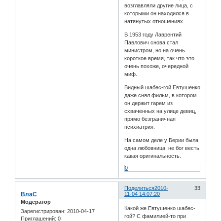
возглавляли другие лица, с
которыми он находился в
натянутых отношениях.
В 1953 году Лаврентий
Павлович снова стал
министром, но на очень
короткое время, так что это
очень похоже, очередной
миф.
Видный шабес-гой Евтушенко
даже снял фильм, в котором
он держит гарем из
схваченных на улице девиц,
прямо безграничная
психиатрия.
На самом деле у Берии была
одна любовница, не бог весть
какая оригинальность.
0
Поделиться
2010-
33
ВлаС
11-04 14:07:20
Модератор
Какой же Евтушенко шабес-
Зарегистрирован
: 2010-04-17
гой? С фамилией-то при
Приглашений:
0