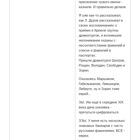
присвоение чужого имени -
казнили. И правильно делали.
Я уже как-то рассказывал,
как Л. Дуров рассказывал в
своих воспоминаниях о
приёме в Кремле группы
драматургов, и возникшем
непонимании охраны с
несоответствием фамилий в
списке и фамилий в
паспортах.
Пришли драматурги Шатров,
Рощин, Володин, Свободин и
Зорин.
Оказались Маршаком,
Гибельманом, Лившицем,
Либерте, ну и Зорин тоже
еврей...
ЗЫ. Им ещё в середине ХIХ
века дана указивка -
прятаться-шифроваться.
ЗЗЫ. У меня есть несколько
знакомых банкиров с чисто
русскими фамилиями. ВСЕ -
евреи.