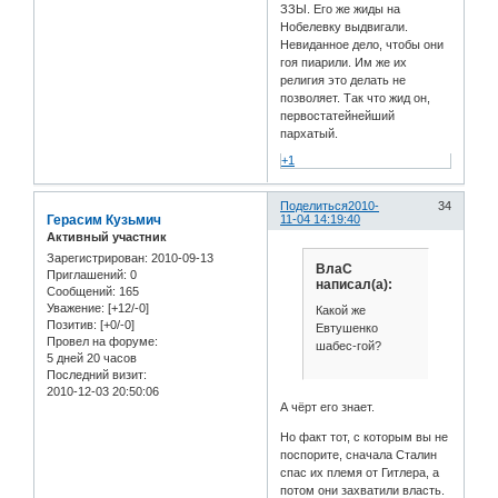
ЗЗЫ. Его же жиды на
Нобелевку выдвигали.
Невиданное дело, чтобы они
гоя пиарили. Им же их
религия это делать не
позволяет. Так что жид он,
первостатейнейший
пархатый.
+1
Поделиться
2010-
34
Герасим Кузьмич
11-04 14:19:40
Активный участник
Зарегистрирован
: 2010-09-13
ВлаС
Приглашений:
0
написал(а):
Сообщений:
165
Уважение:
[+12/-0]
Какой же
Позитив:
[+0/-0]
Евтушенко
Провел на форуме:
шабес-гой?
5 дней 20 часов
Последний визит:
2010-12-03 20:50:06
А чёрт его знает.
Но факт тот, с которым вы не
поспорите, сначала Сталин
спас их племя от Гитлера, а
потом они захватили власть.