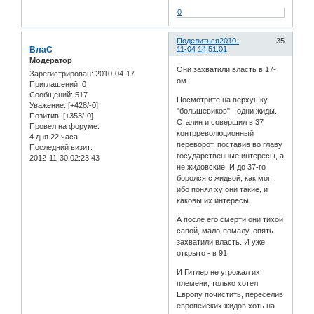
0
Поделиться
2010-
35
ВлаС
11-04 14:51:01
Модератор
Они захватили власть в 17-
Зарегистрирован
: 2010-04-17
ом.
Приглашений:
0
Сообщений:
517
Посмотрите на верхушку
Уважение:
[+428/-0]
"большевиков" - одни жиды.
Позитив:
[+353/-0]
Сталин и совершил в 37
Провел на форуме:
контрреволюционный
4 дня 22 часа
переворот, поставив во главу
Последний визит:
государственные интересы, а
2012-11-30 02:23:43
не жидовские. И до 37-го
боролся с жидвой, как мог,
ибо понял ху они такие, и
каковы их интересы.
А после его смерти они тихой
сапой, мало-помалу, опять
захватили власть. И уже
открыто - в 91.
И Гитлер не угрожал их
племени, только хотел
Европу почистить, переселив
европейских жидов хоть на