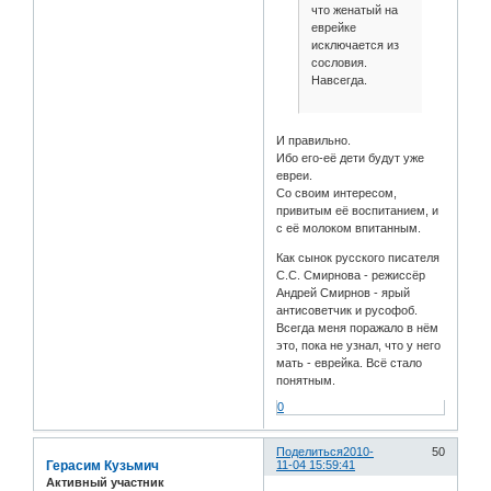
что женатый на
еврейке
исключается из
сословия.
Навсегда.
И правильно.
Ибо его-её дети будут уже
евреи.
Со своим интересом,
привитым её воспитанием, и
с её молоком впитанным.
Как сынок русского писателя
С.С. Смирнова - режиссёр
Андрей Смирнов - ярый
антисоветчик и русофоб.
Всегда меня поражало в нём
это, пока не узнал, что у него
мать - еврейка. Всё стало
понятным.
0
Поделиться
2010-
50
Герасим Кузьмич
11-04 15:59:41
Активный участник