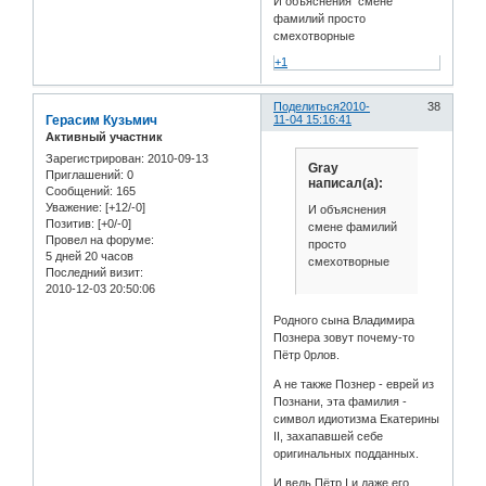
И объяснения смене
фамилий просто
смехотворные
+1
Поделиться
2010-
38
Герасим Кузьмич
11-04 15:16:41
Активный участник
Зарегистрирован
: 2010-09-13
Gray
Приглашений:
0
написал(а):
Сообщений:
165
Уважение:
[+12/-0]
И объяснения
Позитив:
[+0/-0]
смене фамилий
Провел на форуме:
просто
5 дней 20 часов
смехотворные
Последний визит:
2010-12-03 20:50:06
Родного сына Владимира
Познера зовут почему-то
Пётр 0рлов.
А не также Познер - еврей из
Познани, эта фамилия -
символ идиотизма Екатерины
II, захапавшей себе
оригинальных подданных.
И ведь Пётр I и даже его