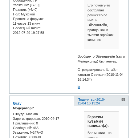
Сообщений:
79
Уважение:
[+7/-0]
Его почему-то
Позитив:
[+6/-0]
состряпал
Пол:
Мужской
режиссёр по
Провел на форуме:
имени
11 часов 13 минут
Эйзенштейн,
Последний визит:
правда, как и
2012-07-29 19:27:58
тысячи геройких
кинишек.
Вообще-то Эйзенштейн (как и
Мейерхольд) был немец.
Отредактировано Штабс-
капитан Овечкин (2010-11-04
16:14:34)
0
Поделиться
2010-
55
Gray
11-04 16:13:24
Модератор?
Откуда:
Москва
Герасим
Зарегистрирован
: 2010-04-17
Кузьмич
Приглашений:
0
написал(а):
Сообщений:
465
Уважение:
[+247/-0]
Все мысли - на
Позитив:
[+300/-0]
экране