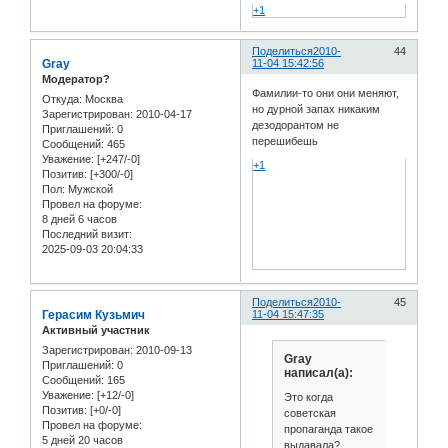
+1
Поделиться
2010-
44
Gray
11-04 15:42:56
Модератор?
Фамилии-то они они меняют,
Откуда:
Москва
но дурной запах никаким
Зарегистрирован
: 2010-04-17
дезодорантом не
Приглашений:
0
перешибешь
Сообщений:
465
Уважение:
[+247/-0]
+1
Позитив:
[+300/-0]
Пол:
Мужской
Провел на форуме:
8 дней 6 часов
Последний визит:
2025-09-03 20:04:33
Поделиться
2010-
45
Герасим Кузьмич
11-04 15:47:35
Активный участник
Зарегистрирован
: 2010-09-13
Gray
Приглашений:
0
написал(а):
Сообщений:
165
Уважение:
[+12/-0]
Это когда
Позитив:
[+0/-0]
советская
Провел на форуме:
пропаганда такое
5 дней 20 часов
выдавала?