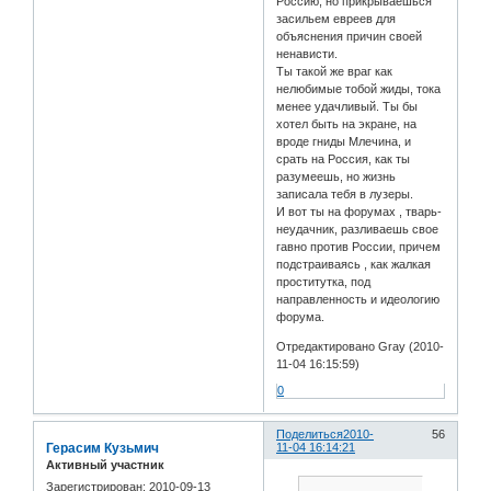
Россию, но прикрываешься
засильем евреев для
объяснения причин своей
ненависти.
Ты такой же враг как
нелюбимые тобой жиды, тока
менее удачливый. Ты бы
хотел быть на экране, на
вроде гниды Млечина, и
срать на Россия, как ты
разумеешь, но жизнь
записала тебя в лузеры.
И вот ты на форумах , тварь-
неудачник, разливаешь свое
гавно против России, причем
подстраиваясь , как жалкая
проститутка, под
направленность и идеологию
форума.
Отредактировано Gray (2010-
11-04 16:15:59)
0
Поделиться
2010-
56
Герасим Кузьмич
11-04 16:14:21
Активный участник
Зарегистрирован
: 2010-09-13