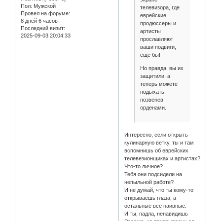
Пол:
Мужской
телевизора, где
Провел на форуме:
еврейские
8 дней 6 часов
продюссеры и
Последний визит:
артисты
2025-09-03 20:04:33
прославляют
ваши подвиги,
ещё бы!
Но правда, вы их
защитили, а
теперь можете
подыхать,
позвенев
орденами.
Интересно, если открыть
кулинарную ветку, ты и там
вспомнишь об еврейских
телевезионщиках и артистах?
Что-то личное?
Тебя они подсидели на
непыльной работе?
И не думай, что ты кому-то
открываешь глаза, а
остальные все наивные.
И ты, падла, ненавидишь