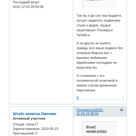
Последний визит:
2010-12-03 20:50:06
Так вы и до сих пор выдаёте,
лучше гордитесь подвигами
отцов и дедов, грудью
защитивших Познера и
Чубайса.
А на других не валите,
правда, все ваши подвиги без
генерала Мороза вас с
вашими любимыми
еврейскими господами не
выручили бы.
А сталинизм с его
половинчатой политикой в
любом случае временная
пересменка.
0
Поделиться
2010-
46
Штабс-капитан Овечкин
11-04 15:48:34
Активный участник
Откуда:
город П.
ВлаС
Зарегистрирован
: 2010-05-23
написал(а):
Приглашений:
0