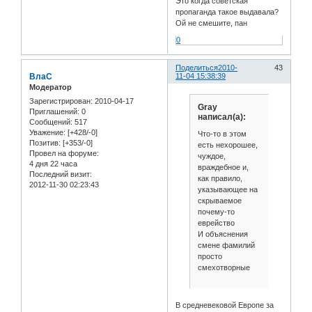
Это когда советская
пропаганда такое выдавала?
Ой не смешите, пан
0
Поделиться
2010-
43
ВлаС
11-04 15:38:39
Модератор
Зарегистрирован
: 2010-04-17
Gray
Приглашений:
0
написал(а):
Сообщений:
517
Уважение:
[+428/-0]
Что-то в этом
Позитив:
[+353/-0]
есть нехорошее,
Провел на форуме:
чуждое,
4 дня 22 часа
враждебное и,
Последний визит:
как правило,
2012-11-30 02:23:43
указывающее на
скрываемое
почему-то
еврейство
И объяснения
смене фамилий
просто
смехотворные
В средневековой Европе за