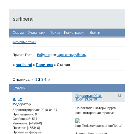
surliberal
Форум
Участники
Поиск
Регистрация
Войти
Активные темы
Привет, Гость!
Войдите
или
зарегистрируйтесь
.
»
surliberal
»
Политика
»
Сталин
Страница:
«
1
2
3
4
»
Сталин
Поделиться
2010-
31
ВлаС
11-04 13:09:39
Модератор
На вокзале Екатеринбурга
Зарегистрирован
: 2010-04-17
есть интересная фреска:
Приглашений:
0
Сообщений:
517
Уважение:
[+428/-0]
Позитив:
[+353/-0]
Провел на форуме:
Берия с Курчатовым,