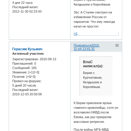
4 дня 22 часа
Келдышем и Королёвым.
Последний визит:
2012-11-30 02:23:43
ЗЫ. А Сталин смотрел на
избавление России от
паразитов. Что ему никогда
кагал не простит.
+1
Поделиться
2010-
32
Герасим Кузьмич
11-04 13:41:31
Активный участник
Зарегистрирован
: 2010-09-13
ВлаС
Приглашений:
0
написал(а):
Сообщений:
165
Уважение:
[+12/-0]
Берия с
Позитив:
[+0/-0]
Курчатовым,
Провел на форуме:
Келдышем и
5 дней 20 часов
Королёвым.
Последний визит:
2010-12-03 20:50:06
К Берии приклеили ярлык
главного кровопийцы, хотя он
возглавлял НКВД после
Ежова, как раз прекратив
массовые репресии.
После войны МГБ-МВД