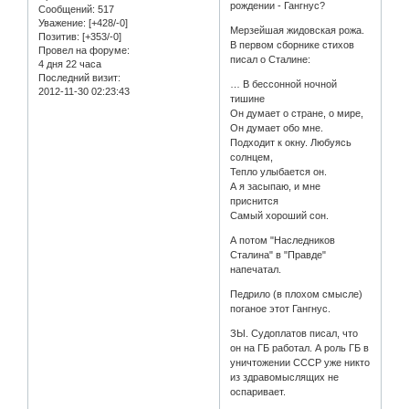
рождении - Гангнус?
Сообщений:
517
Уважение:
[+428/-0]
Мерзейшая жидовская рожа.
Позитив:
[+353/-0]
В первом сборнике стихов
Провел на форуме:
писал о Сталине:
4 дня 22 часа
Последний визит:
… В бессонной ночной
2012-11-30 02:23:43
тишине
Он думает о стране, о мире,
Он думает обо мне.
Подходит к окну. Любуясь
солнцем,
Тепло улыбается он.
А я засыпаю, и мне
приснится
Самый хороший сон.
А потом "Наследников
Сталина" в "Правде"
напечатал.
Педрило (в плохом смысле)
поганое этот Гангнус.
ЗЫ. Судоплатов писал, что
он на ГБ работал. А роль ГБ в
уничтожении СССР уже никто
из здравомыслящих не
оспаривает.