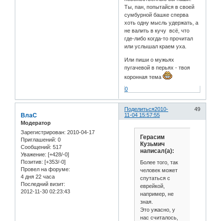
Ты, пан, попытайся в своей
сумбурной башке сперва
хоть одну мысль удержать, а
не валить в кучу всё, что
где-либо когда-то прочитал
или услышал краем уха.
Или пиши о мужьях
пугачевой в перьях - твоя
коронная тема
0
Поделиться
2010-
49
ВлаС
11-04 15:57:55
Модератор
Зарегистрирован
: 2010-04-17
Герасим
Приглашений:
0
Кузьмич
Сообщений:
517
написал(а):
Уважение:
[+428/-0]
Позитив:
[+353/-0]
Более того, так
Провел на форуме:
человек может
4 дня 22 часа
спутаться с
Последний визит:
еврейкой,
2012-11-30 02:23:43
например, не
зная.
Это ужасно, у
нас считалось,