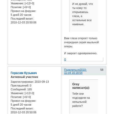
Уважение:
[+12/-0]
И не думай, что
Позитив:
[+0/-0]
ты кому-то
Провел на форуме:
открываешь
5 дней 20 часов
глаза, а
Последний визит:
остальные все
2010-12-03 20:50:06
наивные.
Вам глаза откроет только
очередная серия мыльной
оперы.
И закроет одновременно.
0
Поделиться
2010-
58
Герасим Кузьмич
11-04 16:18:54
Активный участник
Зарегистрирован
: 2010-09-13
Gray
Приглашений:
0
написал(а):
Сообщений:
165
Уважение:
[+12/-0]
Тебя они
Позитив:
[+0/-0]
подсидели на
Провел на форуме:
непыльной
5 дней 20 часов
работе?
Последний визит:
2010-12-03 20:50:06