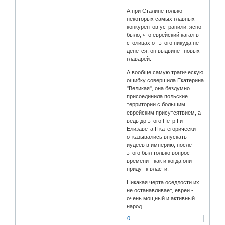
А при Сталине только
некоторых самых главных
конкурентов устранили, ясно
было, что еврейский кагал в
столицах от этого никуда не
денется, он выдвинет новых
главарей.
А вообще самую трагическую
ошибку совершила Екатерина
"Великая", она бездумно
присоединила польские
территории с большим
еврейским присутсятвием, а
ведь до этого Пётр I и
Елизавета II категорически
отказывались впускать
иудеев в империю, после
этого был только вопрос
времени - как и когда они
придут к власти.
Никакая черта оседлости их
не останавливает, евреи -
очень мощный и активный
народ.
0