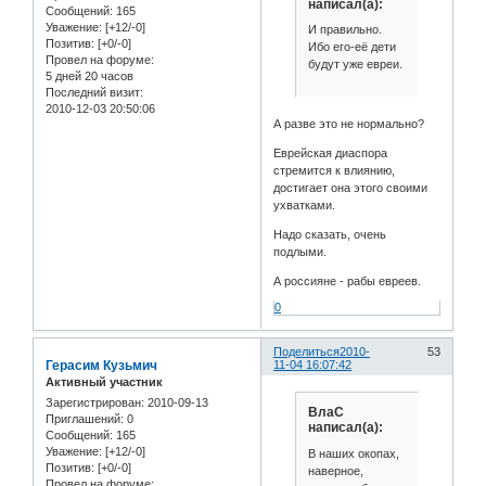
написал(а):
Сообщений:
165
Уважение:
[+12/-0]
И правильно.
Позитив:
[+0/-0]
Ибо его-её дети
Провел на форуме:
будут уже евреи.
5 дней 20 часов
Последний визит:
2010-12-03 20:50:06
А разве это не нормально?
Еврейская диаспора
стремится к влиянию,
достигает она этого своими
ухватками.
Надо сказать, очень
подлыми.
А россияне - рабы евреев.
0
Поделиться
2010-
53
Герасим Кузьмич
11-04 16:07:42
Активный участник
Зарегистрирован
: 2010-09-13
ВлаС
Приглашений:
0
написал(а):
Сообщений:
165
Уважение:
[+12/-0]
В наших окопах,
Позитив:
[+0/-0]
наверное,
Провел на форуме: