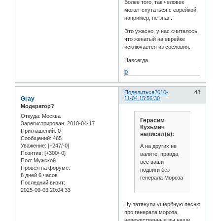
Более того, так человек
может спутаться с еврейкой,
например, не зная.
Это ужасно, у нас считалось,
что женатый на еврейке
исключается из сословия.
Навсегда.
0
Поделиться
2010-
48
Gray
11-04 15:56:30
Модератор?
Откуда:
Москва
Герасим
Зарегистрирован
: 2010-04-17
Кузьмич
Приглашений:
0
написал(а):
Сообщений:
465
Уважение:
[+247/-0]
А на других не
Позитив:
[+300/-0]
валите, правда,
Пол:
Мужской
все ваши
Провел на форуме:
подвиги без
8 дней 6 часов
генерала Мороза
Последний визит:
2025-09-03 20:04:33
Ну затянули ущербную песню
про генерала мороза,
невежественные вы наши.