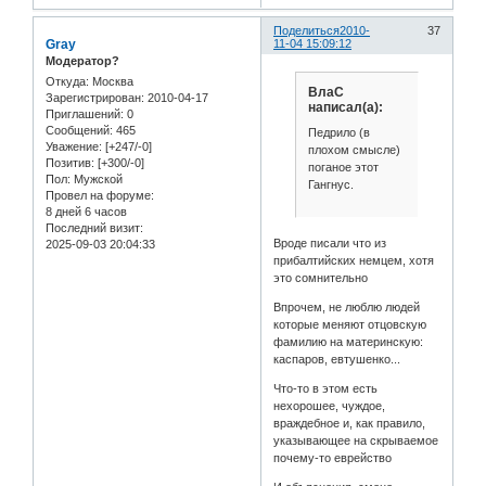
Поделиться
2010-
37
Gray
11-04 15:09:12
Модератор?
Откуда:
Москва
ВлаС
Зарегистрирован
: 2010-04-17
написал(а):
Приглашений:
0
Сообщений:
465
Педрило (в
Уважение:
[+247/-0]
плохом смысле)
Позитив:
[+300/-0]
поганое этот
Пол:
Мужской
Гангнус.
Провел на форуме:
8 дней 6 часов
Последний визит:
Вроде писали что из
2025-09-03 20:04:33
прибалтийских немцем, хотя
это сомнительно
Впрочем, не люблю людей
которые меняют отцовскую
фамилию на материнскую:
каспаров, евтушенко...
Что-то в этом есть
нехорошее, чуждое,
враждебное и, как правило,
указывающее на скрываемое
почему-то еврейство