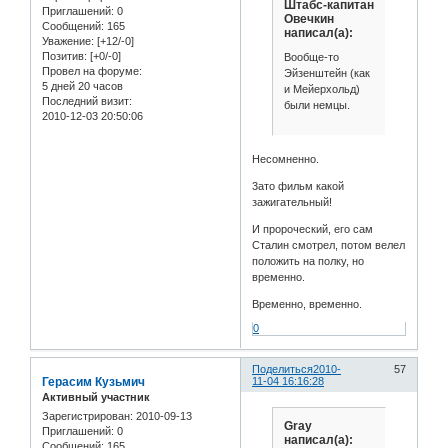
Штабс-капитан
Приглашений:
0
Овечкин
Сообщений:
165
написал(а):
Уважение:
[+12/-0]
Позитив:
[+0/-0]
Вообще-то
Провел на форуме:
Эйзенштейн (как
5 дней 20 часов
и Мейерхольд)
Последний визит:
были немцы.
2010-12-03 20:50:06
Несомненно.
3ато фильм какой
зажигательный!
И пророческий, его сам
Сталин смотрел, потом велел
положить на полку, но
временно.
Временно, временно.
0
Поделиться
2010-
57
Герасим Кузьмич
11-04 16:16:28
Активный участник
Зарегистрирован
: 2010-09-13
Gray
Приглашений:
0
написал(а):
Сообщений:
165