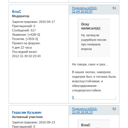
Поделиться
2010-
51
ВлаС
11-04 16:02:07
Модератор
Зарегистрирован
: 2010-04-17
Gray
Приглашений:
0
написал(а):
Сообщений:
517
Уважение:
[+428/-0]
Ну затянули
Позитив:
[+353/-0]
ущербную песню
Провел на форуме:
про генерала
4 дня 22 часа
мороза
Последний визит:
2012-11-30 02:23:43
Не говори, смех и грех...
В наших окопах, наверное,
подогрев был, и техника была
морозоустойчивая, и
обмундирование -
спецморозостойкое.
0
Поделиться
2010-
52
Герасим Кузьмич
11-04 16:04:13
Активный участник
Зарегистрирован
: 2010-09-13
ВлаС
Приглашений:
0