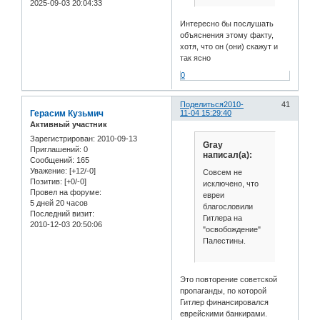
2025-09-03 20:04:33
Интересно бы послушать
объяснения этому факту,
хотя, что он (они) скажут и
так ясно
0
Поделиться
2010-
41
Герасим Кузьмич
11-04 15:29:40
Активный участник
Зарегистрирован
: 2010-09-13
Gray
Приглашений:
0
написал(а):
Сообщений:
165
Уважение:
[+12/-0]
Совсем не
Позитив:
[+0/-0]
исключено, что
Провел на форуме:
евреи
5 дней 20 часов
благословили
Последний визит:
Гитлера на
2010-12-03 20:50:06
"освобождение"
Палестины.
Это повторение советской
пропаганды, по которой
Гитлер финансировался
еврейскими банкирами.