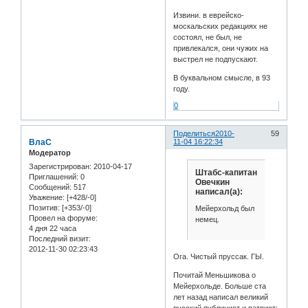
Извини. в еврейско-
москальских редакциях не
состоял, не был, не
привлекался, они чужих на
выстрел не подпускают.
В буквальном смысле, в 93
году.
0
Поделиться
2010-
59
ВлаС
11-04 16:22:34
Модератор
Зарегистрирован
: 2010-04-17
Штабс-капитан
Приглашений:
0
Овечкин
Сообщений:
517
написал(а):
Уважение:
[+428/-0]
Позитив:
[+353/-0]
Мейерхольд был
Провел на форуме:
немец.
4 дня 22 часа
Последний визит:
2012-11-30 02:23:43
Ога. Чистый пруссак. ГЫ.
Почитай Меньшикова о
Мейерхольде. Больше ста
лет назад написал великий